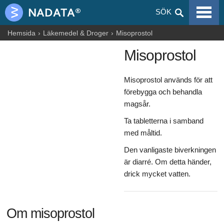
VIRALA SJUKDOMAR
SÖK
ALLERGIER
Hemsida
Läkemedel & Droger
Misoprostol
Misoprostol
GRAVIDITET
NUTRITION
Misoprostol används för att
förebygga och behandla
BLOGGAR
magsår.
ARTIKLAR
Ta tabletterna i samband
med måltid.
LÄKEMEDEL & DROGER
Den vanligaste biverkningen
HÄLSOINFORMATION
är diarré. Om detta händer,
drick mycket vatten.
Om misoprostol