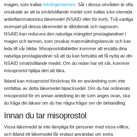
magen, som kallas
tolvfingertarmen
. Sår i dessa områden är ofta
orsakade av att ta smärtstillande medel som kallas icke-steroida
antiinflammatoriska läkemedel (NSAID eller för kort). Två vanliga
exempel på dessa läkemedel är diklofenak och naproxen.
NSAID kan reducera den naturliga mängden prostaglandiner i
magen och tarmen, som orsakar matsmältningsbesvär och kan
leda till sår bildar. Misoprostoltabletter kommer att ersätta dina
naturliga prostaglandiner så att du kan fortsätta att få nytta av din
NSAID smärtstillande medel. Om du redan har ett sår, kommer
misoprostol hjälpa den att läka.
Ibland kan misoprostol förskrivas för en användning som inte
omfattas av detta läkemedel bipacksedel. Om du har ordinerats
misoprostol för en annan anledning än de som anges ovan, ska
du fråga din läkare om du har några frågor om din behandling.
Innan du tar misoprostol
Vissa läkemedel är inte lämpliga för personer med vissa villkor,
och ibland ett läkemedel får endast användas om extra