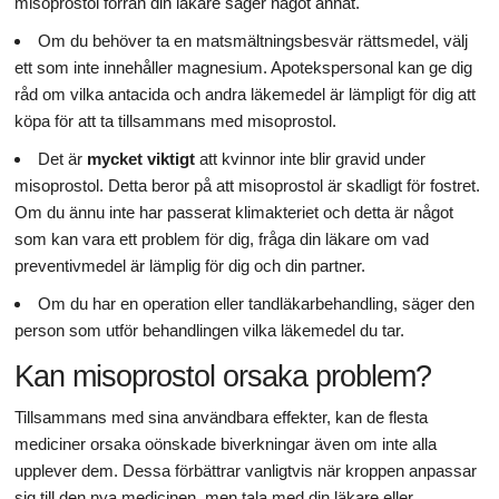
misoprostol förrän din läkare säger något annat.
Om du behöver ta en matsmältningsbesvär rättsmedel, välj
ett som inte innehåller magnesium. Apotekspersonal kan ge dig
råd om vilka antacida och andra läkemedel är lämpligt för dig att
köpa för att ta tillsammans med misoprostol.
Det är
mycket viktigt
att kvinnor inte blir gravid under
misoprostol. Detta beror på att misoprostol är skadligt för fostret.
Om du ännu inte har passerat klimakteriet och detta är något
som kan vara ett problem för dig, fråga din läkare om vad
preventivmedel är lämplig för dig och din partner.
Om du har en operation eller tandläkarbehandling, säger den
person som utför behandlingen vilka läkemedel du tar.
Kan misoprostol orsaka problem?
Tillsammans med sina användbara effekter, kan de flesta
mediciner orsaka oönskade biverkningar även om inte alla
upplever dem. Dessa förbättrar vanligtvis när kroppen anpassar
sig till den nya medicinen, men tala med din läkare eller