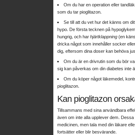
Om du har en operation eller tandlä
som du tar pioglitazon.
Se till att du vet hur det känns om di
hypo. De första tecknen på hypoglykemi ä
hungrig, och har
hjärtklappning
(en känsl
dricka något som innehåller socker eller
dig, eftersom dina doser kan behöva jus
Om du är en drivrutin som du bör var
sig kan påverkas om din diabetes inte är
Om du köper något läkemedel, kontro
pioglitazon.
Kan pioglitazon orsa
Tillsammans med sina användbara effek
även om inte alla upplever dem. Dessa fö
medicinen, men tala med din läkare ell
fortsätter eller blir besvärande.