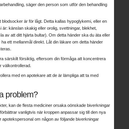
karbehandling, säger den person som utför den behandling
tt blodsocker är för lågt. Detta kallas hypoglykemi, eller en
r: känslan skakig eller orolig, svettningar, blekhet,
a av att ditt hjärta bultar). Om detta händer ska du äta eller
 ha ett mellanmål direkt. Låt din läkare om detta händer
teras.
a särskilt försiktig, eftersom din förmåga att koncentrera
 välkontrollerad.
llera med en apotekare att de är lämpliga att ta med
ka problem?
ter, kan de flesta mediciner orsaka oönskade biverkningar
rbättrar vanligtvis när kroppen anpassar sig till den nya
er apotekspersonal om någon av följande biverkningar