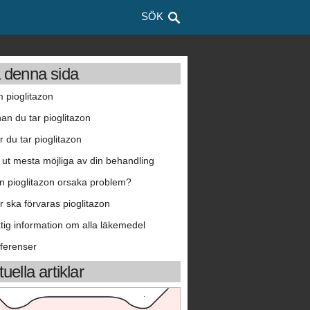
SÖK
 denna sida
 pioglitazon
nan du tar pioglitazon
r du tar pioglitazon
 ut mesta möjliga av din behandling
n pioglitazon orsaka problem?
r ska förvaras pioglitazon
ktig information om alla läkemedel
ferenser
uella artiklar