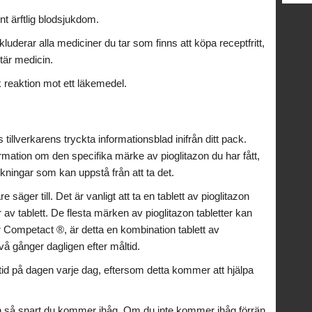
nt ärftlig blodsjukdom.
uderar alla mediciner du tar som finns att köpa receptfritt,
är medicin.
 reaktion mot ett läkemedel.
tillverkarens tryckta informationsblad inifrån ditt pack.
mation om den specifika märke av pioglitazon du har fått,
rkningar som kan uppstå från att ta det.
 säger till. Det är vanligt att ta en tablett av pioglitazon
 av tablett. De flesta märken av pioglitazon tabletter kan
ar Competact ®, är detta en kombination tablett av
vå gånger dagligen efter måltid.
tid på dagen varje dag, eftersom detta kommer att hjälpa
n så snart du kommer ihåg. Om du inte kommer ihåg förrän