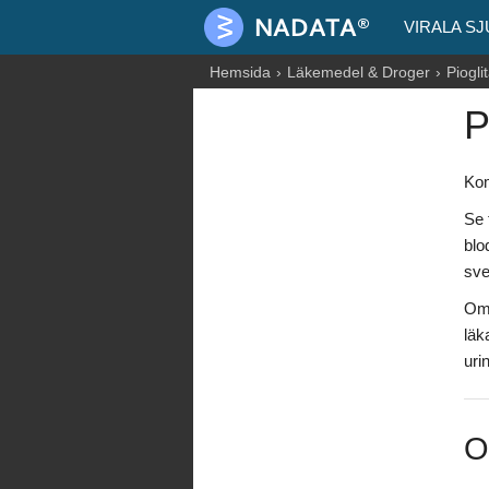
VIRALA S
Hemsida
Läkemedel & Droger
Piogli
P
Kom
Se 
blo
sve
Om 
läk
urin
O