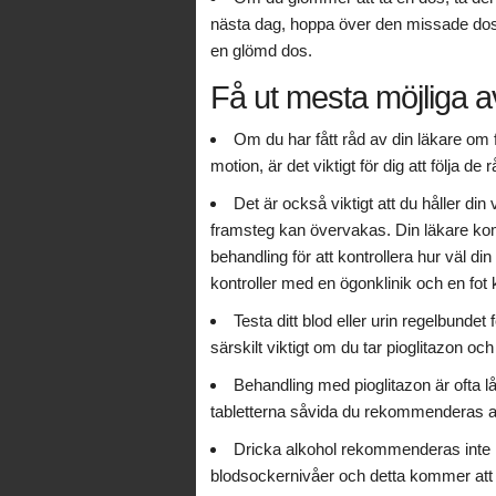
nästa dag, hoppa över den missade dose
en glömd dos.
Få ut mesta möjliga a
Om du har fått råd av din läkare om f
motion, är det viktigt för dig att följa de r
Det är också viktigt att du håller din
framsteg kan övervakas. Din läkare kom
behandling för att kontrollera hur väl 
kontroller med en ögonklinik och en fot k
Testa ditt blod eller urin regelbundet
särskilt viktigt om du tar pioglitazon oc
Behandling med pioglitazon är ofta lå
tabletterna såvida du rekommenderas 
Dricka alkohol rekommenderas inte m
blodsockernivåer och detta kommer att på