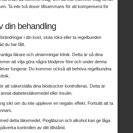
n. Ta inte två doser tillsammans för att kompensera för
v din behandling
örändringar i din kost, sluta röka eller ta regelbunden
åd du har fått.
 vanliga läkare och utnämningar klinik. Detta är så dina
mer att vilja göra några blodprov före och under denna
din lever fungerar. Du kommer också att behöva regelbundna
linik.
 för att säkerställa dina blodsocker kontrolleras. Detta är
h annat diabetesläkemedel eller insulin.
ng sikt om du inte upplever en negativ effekt. Fortsätt att ta
annars.
ed detta läkemedel. Pioglitazon och alkohol kan ge låga
verka kontrollen av ditt tillstånd.