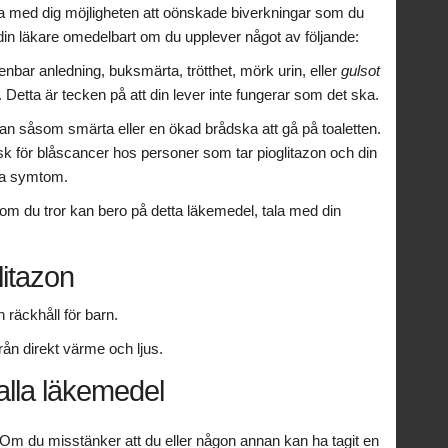
a med dig möjligheten att oönskade biverkningar som du
din läkare omedelbart om du upplever något av följande:
enbar anledning, buksmärta, trötthet, mörk urin, eller
gulsot
. Detta är tecken på att din lever inte fungerar som det ska.
san såsom smärta eller en ökad brådska att gå på toaletten.
isk för blåscancer hos personer som tar pioglitazon och din
ssa symtom.
 du tror kan bero på detta läkemedel, tala med din
litazon
räckhåll för barn.
från direkt värme och ljus.
alla läkemedel
 Om du misstänker att du eller någon annan kan ha tagit en