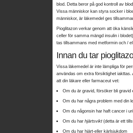
blod. Detta beror på god kontroll av bl
Vissa människor kan styra socker i blod
människor, är läkemedel ges tillsamman
Pioglitazon verkar genom att öka känsligh
celler för samma mängd insulin i blode
tas tillsammans med metformin och / el
Innan du tar pioglitaz
Vissa läkemedel är inte lämpliga för per
användas om extra försiktighet iakttas. A
att din läkare eller farmaceut vet:
Om du är gravid, försöker bli gravid
Om du har några problem med din le
Om du någonsin har haft cancer i uri
Om du har
hjärtsvikt
(detta är ett ti
Om du har hjärt-eller kärlsjukdom