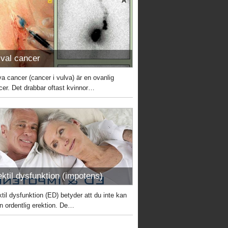
lval cancer
va cancer (cancer i vulva) är en ovanlig
cer. Det drabbar oftast kvinnor…
ektil dysfunktion (impotens)
ktil dysfunktion (ED) betyder att du inte kan
en ordentlig erektion. De…