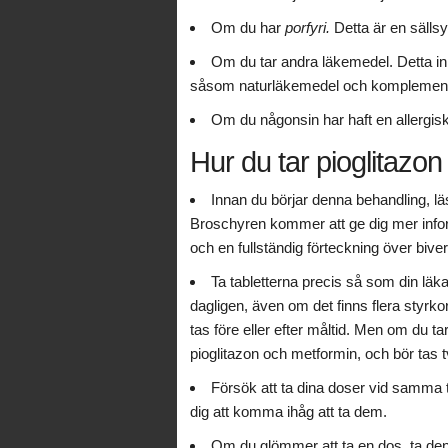
Om du har
porfyri.
Detta är en sällsy
Om du tar andra läkemedel. Detta inkl
såsom naturläkemedel och komplement
Om du någonsin har haft en allergisk
Hur du tar pioglitazon
Innan du börjar denna behandling, läs 
Broschyren kommer att ge dig mer infor
och en fullständig förteckning över bive
Ta tabletterna precis så som din läkare
dagligen, även om det finns flera styrkor
tas före eller efter måltid. Men om du t
pioglitazon och metformin, och bör tas t
Försök att ta dina doser vid samma 
dig att komma ihåg att ta dem.
Om du glömmer att ta en dos, ta de