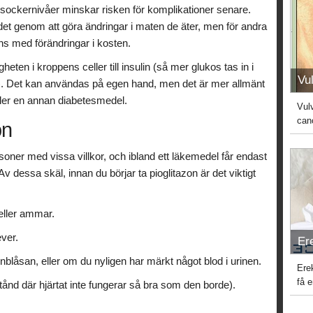
odsockernivåer minskar risken för komplikationer senare.
et genom att göra ändringar i maten de äter, men för andra
s med förändringar i kosten.
eten i kroppens celler till insulin (så mer glukos tas in i
Vu
t). Det kan användas på egen hand, men det är mer allmänt
ler en annan diabetesmedel.
Vul
can
on
soner med vissa villkor, och ibland ett läkemedel får endast
v dessa skäl, innan du börjar ta pioglitazon är det viktigt
 eller ammar.
ver.
Er
nblåsan, eller om du nyligen har märkt något blod i urinen.
Ere
få 
llstånd där hjärtat inte fungerar så bra som den borde).