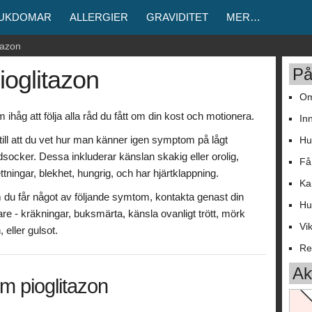
JUKDOMAR
ALLERGIER
GRAVIDITET
MER…
tazon
På
ioglitazon
Om
 ihåg att följa alla råd du fått om din kost och motionera.
In
till att du vet hur man känner igen symptom på lågt
Hu
dsocker. Dessa inkluderar känslan skakig eller orolig,
Få
ttningar, blekhet, hungrig, och har hjärtklappning.
Ka
du får något av följande symtom, kontakta genast din
Hu
are - kräkningar, buksmärta, känsla ovanligt trött, mörk
Vi
, eller gulsot.
Re
Akt
m pioglitazon