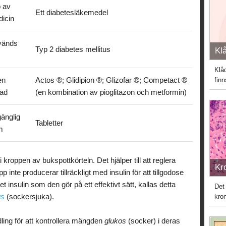
 av
Ett diabetesläkemedel
icin
vänds
Typ 2 diabetes mellitus
Kl
Klåd
en
Actos ®; Glidipion ®; Glizofar ®; Competact ®
fin
lad
(en kombination av pioglitazon och metformin)
gänglig
Tabletter
m
 kroppen av bukspottkörteln. Det hjälper till att reglera
Kr
 inte producerar tillräckligt med insulin för att tillgodose
t insulin som den gör på ett effektivt sätt, kallas detta
Det
us
(sockersjuka).
kron
ing för att kontrollera mängden
glukos
(socker) i deras