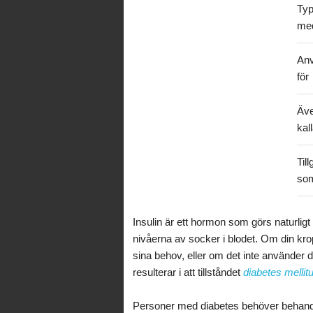
Typ
med
An
för
Äv
kal
Till
so
Insulin är ett hormon som görs naturligt i
nivåerna av socker i blodet. Om din kropp
sina behov, eller om det inte använder de
resulterar i att tillståndet
diabetes mellit
Personer med diabetes behöver behandl