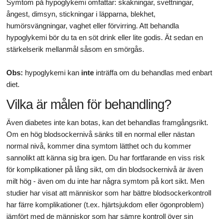
Symtom på hypoglykemi omfattar: skakningar, svettningar,
ångest, dimsyn, stickningar i läpparna, blekhet,
humörsvängningar, vaghet eller förvirring. Att behandla
hypoglykemi bör du ta en söt drink eller lite godis. Ät sedan en
stärkelserik mellanmål såsom en smörgås.
Obs:
hypoglykemi kan
inte
inträffa om du behandlas med enbart
diet.
Vilka är målen för behandling?
Även diabetes inte kan botas, kan det behandlas framgångsrikt.
Om en hög blodsockernivå sänks till en normal eller nästan
normal nivå, kommer dina symtom lätthet och du kommer
sannolikt att känna sig bra igen. Du har fortfarande en viss risk
för komplikationer på lång sikt, om din blodsockernivå är även
milt hög - även om du inte har några symtom på kort sikt. Men
studier har visat att människor som har bättre blodsockerkontroll
har färre komplikationer (t.ex. hjärtsjukdom eller ögonproblem)
jämfört med de människor som har sämre kontroll över sin