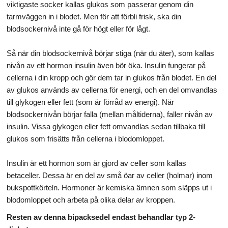
viktigaste socker kallas glukos som passerar genom din
tarmväggen in i blodet. Men för att förbli frisk, ska din
blodsockernivå inte gå för högt eller för lågt.
Så när din blodsockernivå börjar stiga (när du äter), som kallas
nivån av ett hormon insulin även bör öka. Insulin fungerar på
cellerna i din kropp och gör dem tar in glukos från blodet. En del
av glukos används av cellerna för energi, och en del omvandlas
till glykogen eller fett (som är förråd av energi). När
blodsockernivån börjar falla (mellan måltiderna), faller nivån av
insulin. Vissa glykogen eller fett omvandlas sedan tillbaka till
glukos som frisätts från cellerna i blodomloppet.
Insulin är ett hormon som är gjord av celler som kallas
betaceller. Dessa är en del av små öar av celler (holmar) inom
bukspottkörteln. Hormoner är kemiska ämnen som släpps ut i
blodomloppet och arbeta på olika delar av kroppen.
Resten av denna bipacksedel endast behandlar typ 2-