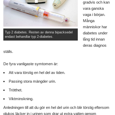
gradvis och kan
vara ganska
vaga i början.
Många
människor har
Typ 2 diabetes. Resten av denna bipacksedel
diabetes under
endast behandlar typ 2-diabetes.
lång tid innan
deras diagnos
ställs.
De fyra vanligaste symtomen är:
Att vara törstig en hel del av tiden.
Passing stora mängder urin.
Trötthet.
Viktminskning.
Anledningen till att du gör en hel del urin och blir törstig eftersom
glukos läcker in i urinen som drar ut extra vatten genom