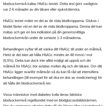
blodsockernivå kallas HbA1c-testet. Detta test görs vanligtvis
var 2-6 månader av din läkare eller sjuksköterska.
HbA1c-testet mäter en del av de röda blodkropparna. Glukos i
blodet fäster vid en del av de röda blodkropparna. Denna del kan
mätas och ger en bra indikation på din genomsnittliga
blodsockernivån under de senaste 1-3 månaderna.
Behandlingen syftar till att sänka ditt HbA1c till under en målnivå.
Helst är det bäst att hålla HbA1c mindre än 48 mmol / mol
(6,5%). Detta kan dock inte alltid möjligt att uppnå och din
målnivå för HbA1c bör avtalas mellan dig och din läkare. Om ditt
HbA1c ligger ovanför målnivån så du kan få råd att intensifiera
behandlingen (till exempel för att öka en dos av medicinering) för
att hålla din blodsockernivå ner.
Vissa människor med diabetes kolla deras faktiska
blodsockernivå regelbundet med en blodglucosebildskärmen.
Om du uppmanas att göra detta då din läkare eller sjuksköterska