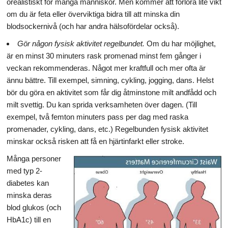
orealistiskt för många människor. Men kommer att förlora lite vikt
om du är feta eller överviktiga bidra till att minska din
blodsockernivå (och har andra hälsofördelar också).
Gör någon fysisk aktivitet regelbundet.
Om du har möjlighet,
är en minst 30 minuters rask promenad minst fem gånger i
veckan rekommenderas. Något mer kraftfull och mer ofta är
ännu bättre. Till exempel, simning, cykling, jogging, dans. Helst
bör du göra en aktivitet som får dig åtminstone milt andfådd och
milt svettig. Du kan sprida verksamheten över dagen. (Till
exempel, två femton minuters pass per dag med raska
promenader, cykling, dans, etc.) Regelbunden fysisk aktivitet
minskar också risken att få en hjärtinfarkt eller stroke.
Många personer
med typ 2-
diabetes kan
minska deras
blod glukos (och
HbA1c) till en