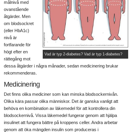
målnivå med
ovanstående
åtgärder. Men
om blodsockret
(eller HbA1c)
nivå är
fortfarande för
högt efter en
Vad är typ 2-diabetes? Vad är typ 1-diabetes?
rättegång mot
dessa åtgärder i några månader, sedan medicinering brukar
rekommenderas.
Medicinering
Det finns olika mediciner som kan minska blodsockernivån.
Olika kära passar olika människor. Det är ganska vanligt att
behöva en kombination av läkemedel för att kontrollera din
blodsockernivå. Vissa läkemedel fungerar genom att hjälpa
insulinet att fungera bättre på kroppens celler. Andra arbetar
genom att öka mängden insulin som produceras i