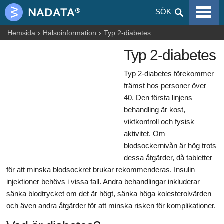
VIRALA SJUKDOMAR
SÖK
ALLERGIER
Hemsida
Hälsoinformation
Typ 2-diabetes
Typ 2-diabetes
GRAVIDITET
Typ 2-diabetes förekommer
NUTRITION
främst hos personer över
BLOGGAR
40. Den första linjens
behandling är kost,
ARTIKLAR
viktkontroll och fysisk
aktivitet. Om
LÄKEMEDEL & DROGER
blodsockernivån är hög trots
dessa åtgärder, då tabletter
HÄLSOINFORMATION
för att minska blodsockret brukar rekommenderas. Insulin
injektioner behövs i vissa fall. Andra behandlingar inkluderar
sänka blodtrycket om det är högt, sänka höga kolesterolvärden
och även andra åtgärder för att minska risken för komplikationer.