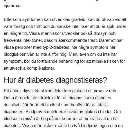
njurarna.
Eftersom symtomen kan utvecklas gradvis, kan du bli van vid att
vara törstig och trött och du kanske inte inser att du är sjuk under
en längre tid. Vissa människor utvecklar också dimsyn och
frekventa infektioner, såsom återkommande trast. Däremot har
vissa personer med typ 2-diabetes inte några symptom när
blodglukosnivån är inte alltför hög. Men, även om du inte har
symptom, bör du fortfarande behandling för att minska risken för
att utveckla komplikationer.
Hur är diabetes diagnostiseras?
Ett enkelt dipsticktest kan detektera glukos i ett prov av urin.
Detta är dock inte tillräckligt för att diagnostisera diabetes
definitivt. Därför är ett blodtest som behövs för att ställa
diagnosen. Blodprovet detekterar nivån av glukos i blodet. Om
blodsockernivån är hög då det kommer att bekräfta att du har
diabetes. Vissa människor måste ha två blodprov tagna och du