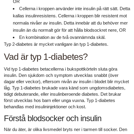
OR
Cellerna i kroppen använder inte insulin på rätt sätt. Detta
kallas insulinresistens. Cellerna i kroppen blir resistent mot
normala nivåer av insulin. Detta innebär att du behöver mer
insulin än du normalt gör för att hålla blodsockret nere, OR
En kombination av de två ovannämnda skäl.
Typ 2-diabetes är mycket vanligare än typ 1-diabetes.
Vad är typ 1-diabetes?
Vid typ 1-diabetes betacellerna i bukspottkörteln sluta göra
insulin. Den sjukdom och symptom utvecklas snabbt (över
dagar eller veckor), eftersom nivån av insulin i blodet blir mycket
låg. Typ 1-diabetes brukade vara känd som ungdomsdiabetes,
tidigt debuterande, eller insulinberoende diabetes. Det brukar
först utvecklas hos barn eller unga vuxna. Typ 1-diabetes
behandlas med insulininjektioner och kost.
Förstå blodsocker och insulin
När du äter, är olika livsmedel bryts ner i tarmen till socker. Den