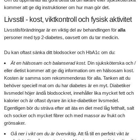
kommer att ge dig instruktioner om hur man gör det.
Livsstil - kost, viktkontroll och fysisk aktivitet
Livsstilsförändringar är en viktig del av behandlingen för
alla
personer med typ 2-diabetes, oavsett om du tar medicin.
Du kan oftast sänka ditt blodsocker och HbA1c om du:
Ät en hälsosam och balanserad kost.
Din sjuksköterska och /
eller dietist kommer att ge dig information om en hälsosam kost.
Kosten är samma som rekommenderas för alla. Tanken att du
behöver speciell mat om du har diabetes är en myt. Diabetiker
livsmedel höjer ändå blodsockret, innehåller lika mycket fett och
kalorier och är oftast dyrare än icke-diabetiker livsmedel.
Egentligen bör du sträva efter att äta en diet med låg fetthalt, salt
och socker och mycket fibrer och med massor av frukt och
grönsaker.
Gå ner i vikt om du är överviktig.
Att få till en perfekt vikt är