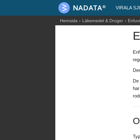
VIRALA S
Hemsida
Läkemedel & Droger
Enfuvi
E
Enf
reg
Den
De 
har
rod
O
Typ