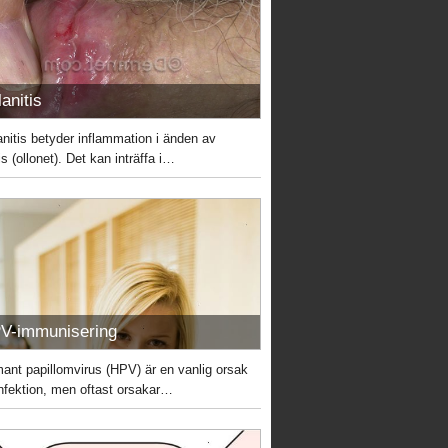
anitis
anitis betyder inflammation i änden av
s (ollonet). Det kan inträffa i…
V-immunisering
ant papillomvirus (HPV) är en vanlig orsak
 infektion, men oftast orsakar…