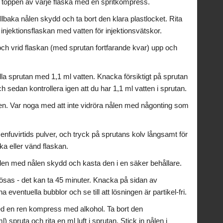
 toppen av varje flaska med en spritkompress.
llbaka nålen skydd och ta bort den klara plastlocket. Rita
i injektionsflaskan med vatten för injektionsvätskor.
 och vrid flaskan (med sprutan fortfarande kvar) upp och
ylla sprutan med 1,1 ml vatten. Knacka försiktigt på sprutan
ch sedan kontrollera igen att du har 1,1 ml vatten i sprutan.
ten. Var noga med att inte vidröra nålen med någonting som
 enfuvirtids pulver, och tryck på sprutans kolv långsamt för
kaka eller vänd flaskan.
ålen med nålen skydd och kasta den i en säker behållare.
 lösas - det kan ta 45 minuter. Knacka på sidan av
na eventuella bubblor och se till att lösningen är partikel-fri.
ed en ren kompress med alkohol. Ta bort den
 spruta och rita en ml luft i sprutan. Stick in nålen i