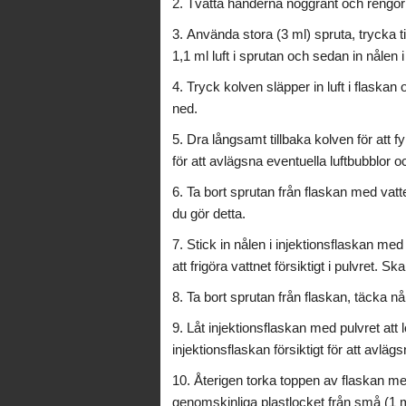
Tvätta händerna noggrant och rengör
Använda stora (3 ml) spruta, trycka ti
1,1 ml luft i sprutan och sedan in nålen 
Tryck kolven släpper in luft i flaskan
ned.
Dra långsamt tillbaka kolven för att f
för att avlägsna eventuella luftbubblor o
Ta bort sprutan från flaskan med vat
du gör detta.
Stick in nålen i injektionsflaskan med
att frigöra vattnet försiktigt i pulvret. S
Ta bort sprutan från flaskan, täcka n
Låt injektionsflaskan med pulvret att
injektionsflaskan försiktigt för att avlägs
Återigen torka toppen av flaskan m
genomskinliga plastlocket från små (1 ml)