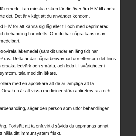
läkemedel kan minska risken för din överföra HIV till andra
te det. Det är viktigt att du använder kondom.
d HIV för att känna sig låg eller till och med deprimerad,
s och behandling har inletts. Om du har några känslor av
omedelbart.
rovirala läkemedel (särskilt under en lång tid) har
ekros.
Detta är där några benvävnad dör eftersom det finns
an orsaka ledvärk och smärta, och leda till svårigheter i
symtom, tala med din läkare.
lera med en apotekare att de är lämpliga att ta
rsaken är att vissa mediciner störa antiretrovirala och
karbehandling, säger den person som utför behandlingen
lång. Fortsätt att ta enfuvirtid såvida du uppmanas annat
tt hålla ditt immunsystem friskt.