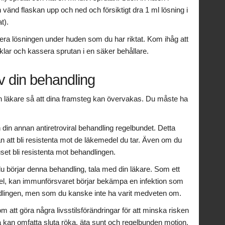
n vänd flaskan upp och ned och försiktigt dra 1 ml lösning i
t).
icera lösningen under huden som du har riktat. Kom ihåg att
lar och kassera sprutan i en säker behållare.
v din behandling
n läkare så att dina framsteg kan övervakas. Du måste ha
ch din annan antiretroviral behandling regelbundet. Detta
rån att bli resistenta mot de läkemedel du tar. Även om du
ruset bli resistenta mot behandlingen.
 du börjar denna behandling, tala med din läkare. Som ett
medel, kan immunförsvaret börjar bekämpa en infektion som
dlingen, men som du kanske inte ha varit medveten om.
 om att göra några livsstilsförändringar för att minska risken
a kan omfatta sluta röka, äta sunt och regelbunden motion.