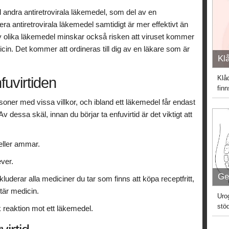
l andra antiretrovirala läkemedel, som del av en
era antiretrovirala läkemedel samtidigt är mer effektivt än
 olika läkemedel minskar också risken att viruset kommer
icin. Det kommer att ordineras till dig av en läkare som är
Kl
Klåd
uvirtiden
fin
soner med vissa villkor, och ibland ett läkemedel får endast
v dessa skäl, innan du börjar ta enfuvirtid är det viktigt att
 eller ammar.
ver.
Ge
uderar alla mediciner du tar som finns att köpa receptfritt,
är medicin.
Uro
stö
 reaktion mot ett läkemedel.