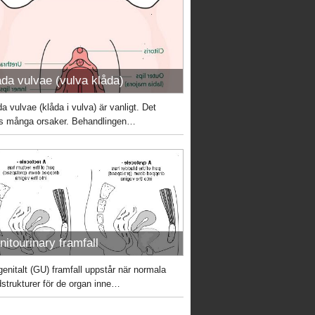
åda vulvae (vulva klåda)
a vulvae (klåda i vulva) är vanligt. Det
ns många orsaker. Behandlingen…
nitourinary framfall
genitalt (GU) framfall uppstår när normala
dstrukturer för de organ inne…