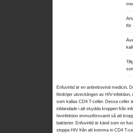
med
An
för
Äv
kal
Till
so
Enfuvirtid är en antiretroviral medicin.
fördröjer utvecklingen av HIV-infektion, 
som kallas CD4 T-celler. Dessa celler är
inblandade i att skydda kroppen från i
hivinfektion immunförsvaret så att kropp
bakterier. Enfuvirtid är känd som en fu
stoppa HIV från att komma in CD4 T-cel