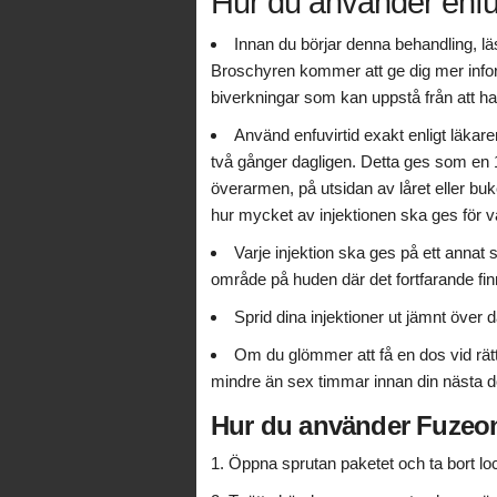
Hur du använder enfuv
Innan du börjar denna behandling, läs 
Broschyren kommer att ge dig mer inform
biverkningar som kan uppstå från att ha
Använd enfuvirtid exakt enligt läkar
två gånger dagligen. Detta ges som en 1
överarmen, på utsidan av låret eller buke
hur mycket av injektionen ska ges för v
Varje injektion ska ges på ett annat s
område på huden där det fortfarande finns
Sprid dina injektioner ut jämnt över 
Om du glömmer att få en dos vid rätt
mindre än sex timmar innan din nästa do
Hur du använder Fuzeo
Öppna sprutan paketet och ta bort lo