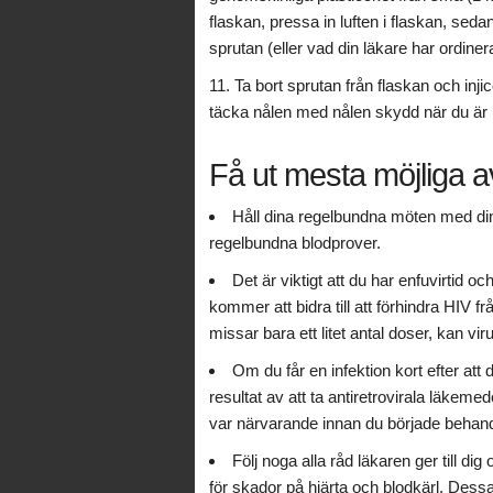
flaskan, pressa in luften i flaskan, seda
sprutan (eller vad din läkare har ordinera
Ta bort sprutan från flaskan och inj
täcka nålen med nålen skydd när du är k
Få ut mesta möjliga a
Håll dina regelbundna möten med di
regelbundna blodprover.
Det är viktigt att du har enfuvirtid o
kommer att bidra till att förhindra HIV f
missar bara ett litet antal doser, kan vi
Om du får en infektion kort efter att
resultat av att ta antiretrovirala läke
var närvarande innan du började behan
Följ noga alla råd läkaren ger till dig
för skador på hjärta och blodkärl. Dess