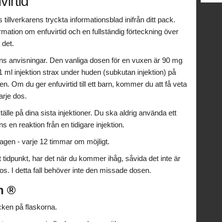
irtid
tillverkarens tryckta informationsblad inifrån ditt pack.
ation om enfuvirtid och en fullständig förteckning över
 det.
ens anvisningar. Den vanliga dosen för en vuxen är 90 mg
 ml injektion strax under huden (subkutan injektion) på
n. Om du ger enfuvirtid till ett barn, kommer du att få veta
arje dos.
tälle på dina sista injektioner. Du ska aldrig använda ett
 en reaktion från en tidigare injektion.
dagen - varje 12 timmar om möjligt.
 tidpunkt, har det när du kommer ihåg, såvida det inte är
s. I detta fall behöver inte den missade dosen.
n ®
cken på flaskorna.