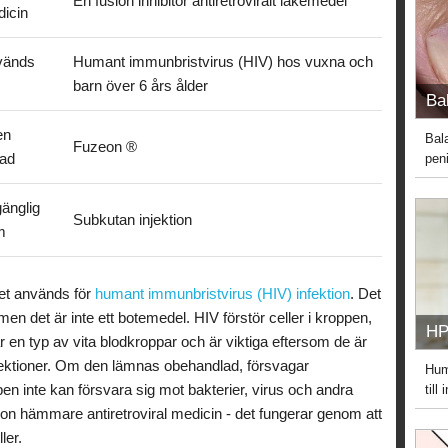
En fusion inhibitor antiretroviralt läkemedel
icin
vänds
Humant immunbristvirus (HIV) hos vuxna och
barn över 6 års ålder
Bal
en
Bal
Fuzeon ®
lad
peni
gänglig
Subkutan injektion
m
 Det används för
humant immunbristvirus (HIV) infektion
. Det
men det är inte ett botemedel. HIV förstör celler i kroppen,
HP
 en typ av vita blodkroppar och är viktiga eftersom de är
nfektioner. Om den lämnas obehandlad, försvagar
Hum
en inte kan försvara sig mot bakterier, virus och andra
till
sion hämmare antiretroviral medicin - det fungerar genom att
ler.