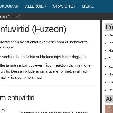
JUKDOMAR
ALLERGIER
GRAVIDITET
MER…
rtid (Fuzeon)
På
nfuvirtid (Fuzeon)
Om
uvirtid är en av ett antal läkemedel som du behöver ta
In
elbundet.
Hu
 vanliga dosen är två subkutana injektioner dagligen.
Få
flesta människor upplever någon reaktion där injektionen
Ka
 givits. Dessa inkluderar smärta eller ömhet, svullnad,
Hu
nad, klåda och knölar hud.
Vi
Re
m enfuvirtid
Akt
 av