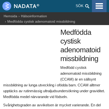
VIRALA SJUKDOMAR
SÖK
ALLERGIER
Hemsida
Hälsoinformation
Medfödda cystisk adenomatoid missbildning
GRAVIDITET
Medfödda
NUTRITION
cystisk
BLOGGAR
adenomatoid
missbildning
ARTIKLAR
Medfödd cystisk
LÄKEMEDEL & DROGER
adenomatoid missbildning
HÄLSOINFORMATION
(CCAM) är en sällsynt
missbildning av lunga utveckling i ofödda barn. CCAM alltmer
upptäcks av rutinmässig ultraljudsundersökning under graviditet.
Medfödda medel närvarande vid födseln.
Svårighetsgraden av avvikelsen är mycket varierande. En del