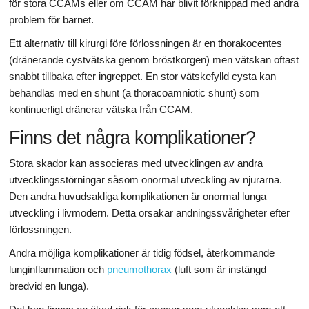
för stora CCAMs eller om CCAM har blivit förknippad med andra
problem för barnet.
Ett alternativ till kirurgi före förlossningen är en thorakocentes
(dränerande cystvätska genom bröstkorgen) men vätskan oftast
snabbt tillbaka efter ingreppet. En stor vätskefylld cysta kan
behandlas med en shunt (a thoracoamniotic shunt) som
kontinuerligt dränerar vätska från CCAM.
Finns det några komplikationer?
Stora skador kan associeras med utvecklingen av andra
utvecklingsstörningar såsom onormal utveckling av njurarna.
Den andra huvudsakliga komplikationen är onormal lunga
utveckling i livmodern. Detta orsakar andningssvårigheter efter
förlossningen.
Andra möjliga komplikationer är tidig födsel, återkommande
lunginflammation
och
pneumothorax
(luft som är instängd
bredvid en lunga).