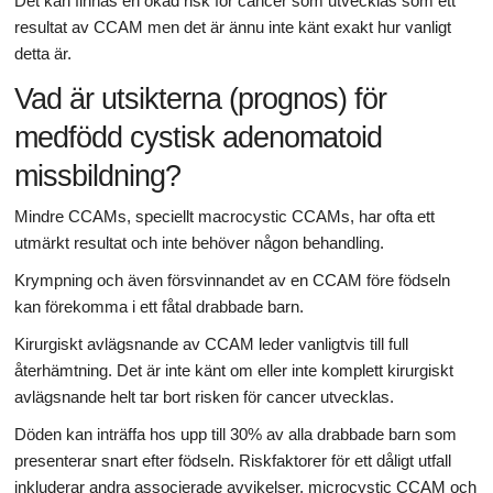
Det kan finnas en ökad risk för cancer som utvecklas som ett
resultat av CCAM men det är ännu inte känt exakt hur vanligt
detta är.
Vad är utsikterna (prognos) för
medfödd cystisk adenomatoid
missbildning?
Mindre CCAMs, speciellt macrocystic CCAMs, har ofta ett
utmärkt resultat och inte behöver någon behandling.
Krympning och även försvinnandet av en CCAM före födseln
kan förekomma i ett fåtal drabbade barn.
Kirurgiskt avlägsnande av CCAM leder vanligtvis till full
återhämtning. Det är inte känt om eller inte komplett kirurgiskt
avlägsnande helt tar bort risken för cancer utvecklas.
Döden kan inträffa hos upp till 30% av alla drabbade barn som
presenterar snart efter födseln. Riskfaktorer för ett dåligt utfall
inkluderar andra associerade avvikelser, microcystic CCAM och