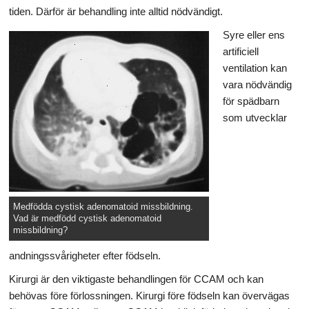
tiden. Därför är behandling inte alltid nödvändigt.
Syre eller ens
artificiell
ventilation kan
vara nödvändig
för spädbarn
som utvecklar
Medfödda cystisk adenomatoid missbildning.
Vad är medfödd cystisk adenomatoid
missbildning?
andningssvårigheter efter födseln.
Kirurgi är den viktigaste behandlingen för CCAM och kan
behövas före förlossningen. Kirurgi före födseln kan övervägas