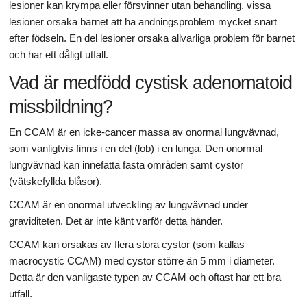
lesioner kan krympa eller försvinner utan behandling. vissa
lesioner orsaka barnet att ha andningsproblem mycket snart
efter födseln. En del lesioner orsaka allvarliga problem för barnet
och har ett dåligt utfall.
Vad är medfödd cystisk adenomatoid
missbildning?
En CCAM är en icke-cancer massa av onormal lungvävnad,
som vanligtvis finns i en del (lob) i en lunga. Den onormal
lungvävnad kan innefatta fasta områden samt cystor
(vätskefyllda blåsor).
CCAM är en onormal utveckling av lungvävnad under
graviditeten. Det är inte känt varför detta händer.
CCAM kan orsakas av flera stora cystor (som kallas
macrocystic CCAM) med cystor större än 5 mm i diameter.
Detta är den vanligaste typen av CCAM och oftast har ett bra
utfall.