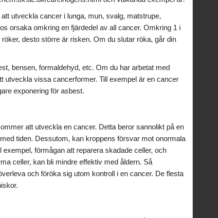
tt utveckla cancer i lunga, mun, svalg, matstrupe,
ros orsaka omkring en fjärdedel av all cancer. Omkring 1 i
 röker, desto större är risken. Om du slutar röka, går din
t, bensen, formaldehyd, etc. Om du har arbetat med
t utveckla vissa cancerformer. Till exempel är en cancer
gare exponering för asbest.
du kommer att utveckla en cancer. Detta beror sannolikt på en
n med tiden. Dessutom, kan kroppens försvar mot onormala
 Till exempel, förmågan att reparera skadade celler, och
a celler, kan bli mindre effektiv med åldern. Så
rleva och föröka sig utom kontroll i en cancer. De flesta
iskor.