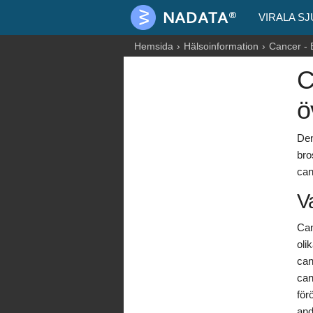
VIRALA S
Hemsida
Hälsoinformation
Cancer - 
C
ö
Den
bro
can
V
Can
oli
can
can
för
and