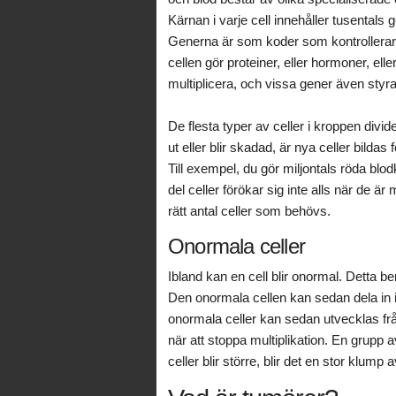
Kärnan i varje cell innehåller tusental
Generna är som koder som kontrollerar f
cellen gör proteiner, eller hormoner, ell
multiplicera, och vissa gener även styra
De flesta typer av celler i kroppen divide
ut eller blir skadad, är nya celler bildas
Till exempel, du gör miljontals röda blo
del celler förökar sig inte alls när de ä
rätt antal celler som behövs.
Onormala celler
Ibland kan en cell blir onormal. Detta ber
Den onormala cellen kan sedan dela in i
onormala celler kan sedan utvecklas frå
när att stoppa multiplikation. En grupp
celler blir större, blir det en stor klum