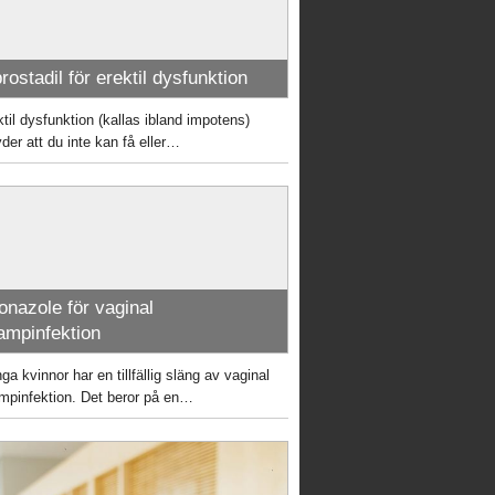
rostadil för erektil dysfunktion
ktil dysfunktion (kallas ibland impotens)
yder att du inte kan få eller…
onazole för vaginal
ampinfektion
a kvinnor har en tillfällig släng av vaginal
mpinfektion. Det beror på en…