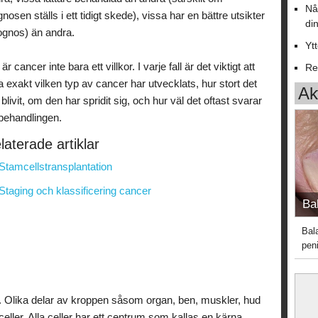
Nå
gnosen ställs i ett tidigt skede), vissa har en bättre utsikter
di
ognos) än andra.
Yt
är cancer inte bara ett villkor. I varje fall är det viktigt att
Re
a exakt vilken typ av cancer har utvecklats, hur stort det
Akt
 blivit, om den har spridit sig, och hur väl det oftast svarar
behandlingen.
laterade artiklar
Stamcellstransplantation
Staging och klassificering cancer
Bal
Bal
peni
r. Olika delar av kroppen såsom organ, ben, muskler, hud
eller. Alla celler har ett centrum som kallas en kärna.