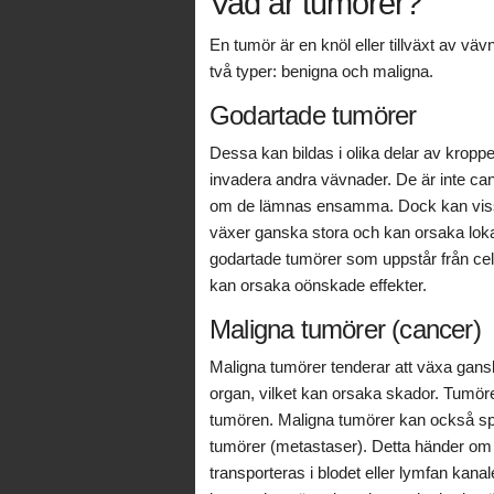
Vad är tumörer?
En tumör är en knöl eller tillväxt av vä
två typer: benigna och maligna.
Godartade tumörer
Dessa kan bildas i olika delar av kropp
invadera andra vävnader. De är inte can
om de lämnas ensamma. Dock kan vissa
växer ganska stora och kan orsaka loka
godartade tumörer som uppstår från cel
kan orsaka oönskade effekter.
Maligna tumörer (cancer)
Maligna tumörer tenderar att växa gans
organ, vilket kan orsaka skador. Tumörer
tumören. Maligna tumörer kan också spri
tumörer (metastaser). Detta händer om 
transporteras i blodet eller lymfan kana