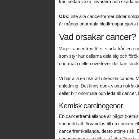
kan sedan växa, invadera och skada när
Obs:
inte alla cancerformer bildar solid
är många onormala blodkroppar gjorts i 
Vad orsakar cancer?
Varje cancer tros först starta från en o
som styr hur cellerna dela sig och förö
onormala cellen överlever det kan föröka
Vi har alla en risk att utveckla cance
anledning. Det finns dock vissa riskfaktor
celler blir onormala och leda till cancer.
Kemisk carcinogener
En cancerframkallande är något (kemis
sannolikt att förvandlas till en cancerce
cancerframkallande, desto större risk.
carcinogener kan hittas på http://msds