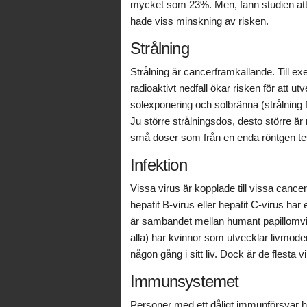
mycket som 23%. Men, fann studien att ä
hade viss minskning av risken.
Strålning
Strålning är cancerframkallande. Till ex
radioaktivt nedfall ökar risken för att
solexponering och solbränna (strålning 
Ju större strålningsdos, desto större ä
små doser som från en enda röntgen test
Infektion
Vissa virus är kopplade till vissa cance
hepatit B-virus eller hepatit C-virus har
är sambandet mellan humant papillomvi
alla) har kvinnor som utvecklar livmod
någon gång i sitt liv. Dock är de flesta vi
Immunsystemet
Personer med ett dåligt immunförsvar ha