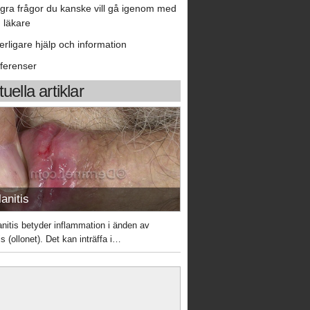
gra frågor du kanske vill gå igenom med
n läkare
terligare hjälp och information
ferenser
uella artiklar
anitis
anitis betyder inflammation i änden av
s (ollonet). Det kan inträffa i…