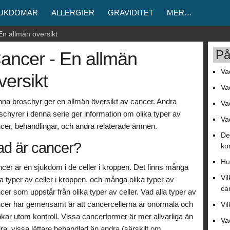
JUKDOMAR
ALLERGIER
GRAVIDITET
MER…
En allmän översikt
På
ancer - En allmän
Va
versikt
Va
na broschyr ger en allmän översikt av cancer. Andra
Va
schyrer i denna serie ger information om olika typer av
Va
cer, behandlingar, och andra relaterade ämnen.
De
ad är cancer?
ko
Hu
cer är en sjukdom i de celler i kroppen. Det finns många
Vi
ka typer av celler i kroppen, och många olika typer av
ca
cer som uppstår från olika typer av celler. Vad alla typer av
cer har gemensamt är att cancercellerna är onormala och
Vi
ökar utom kontroll. Vissa cancerformer är mer allvarliga än
Va
ra, vissa lättare behandlad än andra (särskilt om