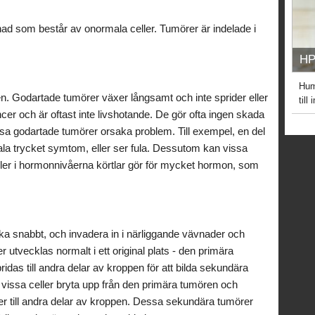
vnad som består av onormala celler. Tumörer är indelade i
HP
Hum
en. Godartade tumörer växer långsamt och inte sprider eller
till
cer och är oftast inte livshotande. De gör ofta ingen skada
 godartade tumörer orsaka problem. Till exempel, en del
la trycket symtom, eller ser fula. Dessutom kan vissa
ler i hormonnivåerna körtlar gör för mycket hormon, som
ka snabbt, och invadera in i närliggande vävnader och
 utvecklas normalt i ett original plats - den primära
das till andra delar av kroppen för att bilda sekundära
vissa celler bryta upp från den primära tumören och
ler till andra delar av kroppen. Dessa sekundära tumörer