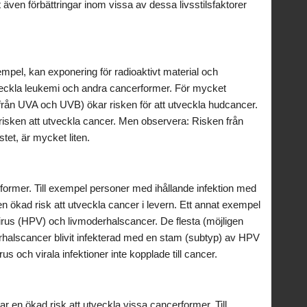
ven förbättringar inom vissa av dessa livsstilsfaktorer
empel, kan exponering för radioaktivt material och
 utveckla leukemi och andra cancerformer. För mycket
från UVA och UVB) ökar risken för att utveckla hudcancer.
r risken att utveckla cancer. Men observera: Risken från
et, är mycket liten.
rformer. Till exempel personer med ihållande infektion med
 en ökad risk att utveckla cancer i levern. Ett annat exempel
rus (HPV) och livmoderhalscancer. De flesta (möjligen
erhalscancer blivit infekterad med en stam (subtyp) av HPV
rus och virala infektioner inte kopplade till cancer.
r en ökad risk att utveckla vissa cancerformer. Till