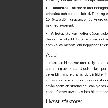
Tobaksrök.
Rökare är mer benägna a
urinblåsa och bukspottkörtel. Rökning t
10 rökare dör i lungcancer. Ju tyngre du
risk ned avsevärt.
Arbetsplats kemikalier
såsom asbes
dessa utan skydd du har en ökad risk at
som kallas mesoteliom kopplade till tidi
Ålder
Ju äldre du blir, desto mer troligt att 
ansamling av skada på celler i kroppe
celler blir mindre bra när du blir äldre.
immunförsvaret som kan förstöra abnorm
småningom en skadad cell kan lyckas öve
cancerformer utvecklas hos äldre männ
Livsstilsfaktorer