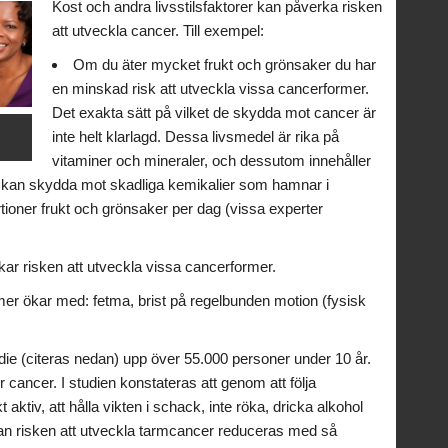
Kost och andra livsstilsfaktorer kan påverka risken
att utveckla cancer. Till exempel:
Om du äter mycket frukt och grönsaker du har
en minskad risk att utveckla vissa cancerformer.
Det exakta sätt på vilket de skydda mot cancer är
inte helt klarlagd. Dessa livsmedel är rika på
vitaminer och mineraler, och dessutom innehåller
e kan skydda mot skadliga kemikalier som hamnar i
ioner frukt och grönsaker per dag (vissa experter
ökar risken att utveckla vissa cancerformer.
mer ökar med: fetma, brist på regelbunden motion (fysisk
udie (citeras nedan) upp över 55.000 personer under 10 år.
ör cancer. I studien konstateras att genom att följa
ktiv, att hålla vikten i schack, inte röka, dricka alkohol
n risken att utveckla tarmcancer reduceras med så