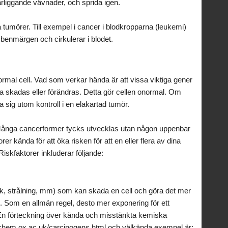
liggande vävnader, och sprida igen.
a tumörer. Till exempel i cancer i blodkropparna (leukemi)
benmärgen och cirkulerar i blodet.
normal cell. Vad som verkar hända är att vissa viktiga gener
ka skadas eller förändras. Detta gör cellen onormal. Om
 sig utom kontroll i en elakartad tumör.
r. Många cancerformer tycks utvecklas utan någon uppenbar
er kända för att öka risken för att en eller flera av dina
 Riskfaktorer inkluderar följande:
k, strålning, mm) som kan skada en cell och göra det mer
ll. Som en allmän regel, desto mer exponering för ett
 En förteckning över kända och misstänkta kemiska
.chem.ox.ac.uk/carcinogens.html och välkända exempel är: