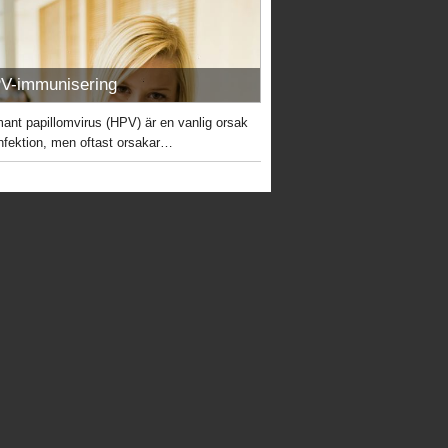
V-immunisering
ant papillomvirus (HPV) är en vanlig orsak
 infektion, men oftast orsakar…