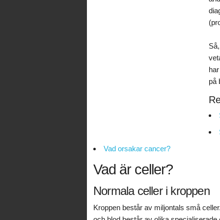
dia
(pr
Så, 
vet
har
på 
Re
Vad orsakar cancer?
Vad är celler?
Normala celler i kroppen
Kroppen består av miljontals små celle
och blod består av olika specialiserade c