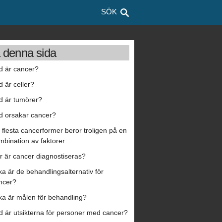
SÖK
 denna sida
d är cancer?
d är celler?
d är tumörer?
d orsakar cancer?
 flesta cancerformer beror troligen på en
mbination av faktorer
r är cancer diagnostiseras?
lka är de behandlingsalternativ för
ncer?
lka är målen för behandling?
d är utsikterna för personer med cancer?