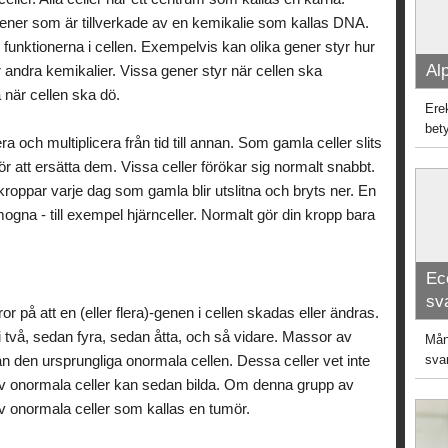
s gener som är tillverkade av en kemikalie som kallas DNA.
unktionerna i cellen. Exempelvis kan olika gener styr hur
Alp
er andra kemikalier. Vissa gener styr när cellen ska
 när cellen ska dö.
Ere
bet
ra och multiplicera från tid till annan. Som gamla celler slits
 för att ersätta dem. Vissa celler förökar sig normalt snabbt.
dkroppar varje dag som gamla blir utslitna och bryts ner. En
r mogna - till exempel hjärnceller. Normalt gör din kropp bara
Ec
sv
or på att en (eller flera)-genen i cellen skadas eller ändras.
 två, sedan fyra, sedan åtta, och så vidare. Massor av
Mång
n den ursprungliga onormala cellen. Dessa celler vet inte
sva
 av onormala celler kan sedan bilda. Om denna grupp av
p av onormala celler som kallas en tumör.