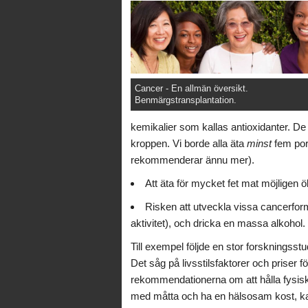
Cancer - En allmän översikt.
Benmärgstransplantation.
kemikalier som kallas antioxidanter. D
kroppen. Vi borde alla äta
minst
fem port
rekommenderar ännu mer).
Att äta för mycket fet mat möjligen 
Risken att utveckla vissa cancerfor
aktivitet), och dricka en massa alkohol.
Till exempel följde en stor forskningsst
Det såg på livsstilsfaktorer och priser f
rekommendationerna om att hålla fysiskt a
med måtta och ha en hälsosam kost, ka