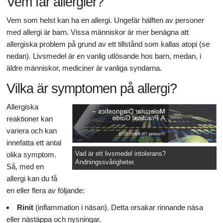
Vem får allergier?
Vem som helst kan ha en allergi. Ungefär hälften av personer
med allergi är barn. Vissa människor är mer benägna att
allergiska problem på grund av ett tillstånd som kallas atopi (se
nedan). Livsmedel är en vanlig utlösande hos barn, medan, i
äldre människor, mediciner är vanliga syndarna.
Vilka är symptomen på allergi?
Allergiska
reaktioner kan
variera och kan
innefatta ett antal
Vad är ett livsmedel intolerans?
olika symptom.
Andningssvårigheter.
Så, med en
allergi kan du få
en eller flera av följande:
Rinit
(inflammation i näsan). Detta orsakar rinnande näsa
eller nästäppa och nysningar.