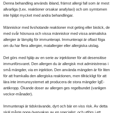
Denna behandling används ibland, främst allergi fall som är mest
allvarliga (t.ex. reaktioner orsakar anafylaxi) och om symtomen
inte hjälpt mycket med andra behandlingar.
Människor med livshotande reaktioner mot geting eller bistick, de
med svår hösnuva och vissa människor med vissa animaliska
allergier är lämplig för immunterapi. Immunterapi är oftast föga
om du har flera allergier, matallergier eller allergiska utslag.
Det görs med hjälp av en serie av injektioner för att desensitise
immunförsvaret. Den allergen du är allergisk mot administreras i
små mängder, via en injektion. Den använda mängden är för liten
för att framkalla den allergiska reaktionen, men tillräckligt för att
lära inte immunsystemet att producera de stora mängder IgE-
antikropp. Ökande doser av allergen ges regelbundet (vanligen
veckor-månader).
Immunterapi är tidskrävande, dyrt och bär en viss risk. Av detta
skäl måste noga övervakas av en specialist, och utförs i ett