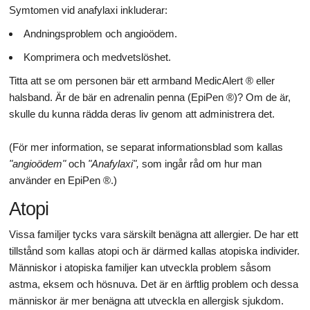
Symtomen vid anafylaxi inkluderar:
Andningsproblem och angioödem.
Komprimera och medvetslöshet.
Titta att se om personen bär ett armband MedicAlert ® eller
halsband. Är de bär en adrenalin penna (EpiPen ®)? Om de är,
skulle du kunna rädda deras liv genom att administrera det.
(För mer information, se separat informationsblad som kallas
"angioödem"
och
"Anafylaxi",
som ingår råd om hur man
använder en EpiPen ®.)
Atopi
Vissa familjer tycks vara särskilt benägna att allergier. De har ett
tillstånd som kallas atopi och är därmed kallas atopiska individer.
Människor i atopiska familjer kan utveckla problem såsom
astma, eksem och hösnuva. Det är en ärftlig problem och dessa
människor är mer benägna att utveckla en allergisk sjukdom.