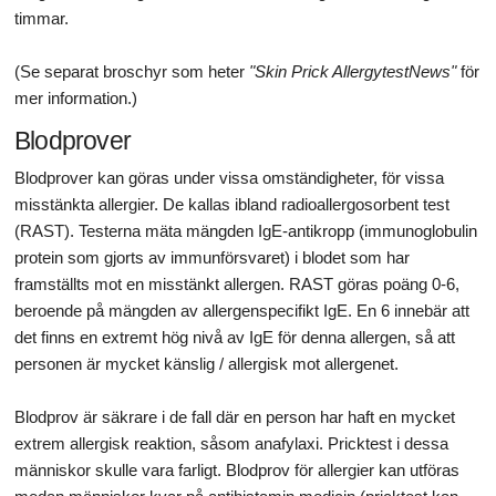
timmar.
(Se separat broschyr som heter
"Skin Prick AllergytestNews"
för
mer information.)
Blodprover
Blodprover kan göras under vissa omständigheter, för vissa
misstänkta allergier. De kallas ibland radioallergosorbent test
(RAST). Testerna mäta mängden IgE-antikropp (immunoglobulin
protein som gjorts av immunförsvaret) i blodet som har
framställts mot en misstänkt allergen. RAST göras poäng 0-6,
beroende på mängden av allergenspecifikt IgE. En 6 innebär att
det finns en extremt hög nivå av IgE för denna allergen, så att
personen är mycket känslig / allergisk mot allergenet.
Blodprov är säkrare i de fall där en person har haft en mycket
extrem allergisk reaktion, såsom anafylaxi. Pricktest i dessa
människor skulle vara farligt. Blodprov för allergier kan utföras