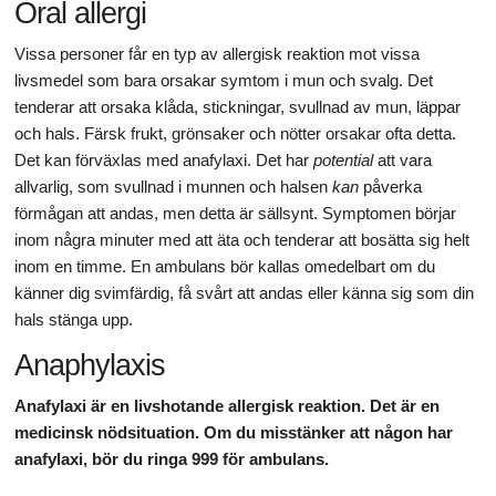
Oral allergi
Vissa personer får en typ av allergisk reaktion mot vissa
livsmedel som bara orsakar symtom i mun och svalg. Det
tenderar att orsaka klåda, stickningar, svullnad av mun, läppar
och hals. Färsk frukt, grönsaker och nötter orsakar ofta detta.
Det kan förväxlas med anafylaxi. Det har
potential
att vara
allvarlig, som svullnad i munnen och halsen
kan
påverka
förmågan att andas, men detta är sällsynt. Symptomen börjar
inom några minuter med att äta och tenderar att bosätta sig helt
inom en timme. En ambulans bör kallas omedelbart om du
känner dig svimfärdig, få svårt att andas eller känna sig som din
hals stänga upp.
Anaphylaxis
Anafylaxi är en livshotande allergisk reaktion.
Det är en
medicinsk nödsituation.
Om du misstänker att någon har
anafylaxi, bör du ringa 999 för ambulans.