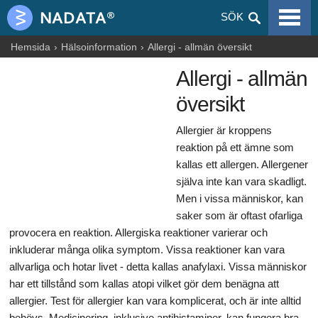
VIRALA SJUKDOMAR
SÖK
ALLERGIER
Hemsida
Hälsoinformation
Allergi - allmän översikt
Allergi - allmän
GRAVIDITET
översikt
NUTRITION
Allergier är kroppens
BLOGGAR
reaktion på ett ämne som
kallas ett allergen. Allergener
ARTIKLAR
själva inte kan vara skadligt.
LÄKEMEDEL & DROGER
Men i vissa människor, kan
saker som är oftast ofarliga
HÄLSOINFORMATION
provocera en reaktion. Allergiska reaktioner varierar och
inkluderar många olika symptom. Vissa reaktioner kan vara
allvarliga och hotar livet - detta kallas anafylaxi. Vissa människor
har ett tillstånd som kallas atopi vilket gör dem benägna att
allergier. Test för allergier kan vara komplicerat, och är inte alltid
behövs. Medicinering, inklusive antihistaminer, kan fungera bra