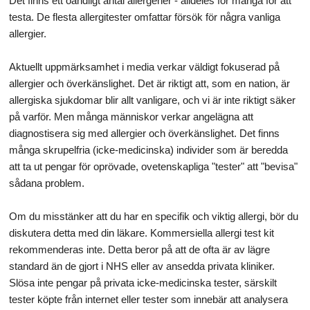
Det finns ett oändligt antal allergener - alldeles för många för att
testa. De flesta allergitester omfattar försök för några vanliga
allergier.
Aktuellt uppmärksamhet i media verkar väldigt fokuserad på
allergier och överkänslighet. Det är riktigt att, som en nation, är
allergiska sjukdomar blir allt vanligare, och vi är inte riktigt säker
på varför. Men många människor verkar angelägna att
diagnostisera sig med allergier och överkänslighet. Det finns
många skrupelfria (icke-medicinska) individer som är beredda
att ta ut pengar för oprövade, ovetenskapliga "tester" att "bevisa"
sådana problem.
Om du misstänker att du har en specifik och viktig allergi, bör du
diskutera detta med din läkare. Kommersiella allergi test kit
rekommenderas inte. Detta beror på att de ofta är av lägre
standard än de gjort i NHS eller av ansedda privata kliniker.
Slösa inte pengar på privata icke-medicinska tester, särskilt
tester köpte från internet eller tester som innebär att analysera