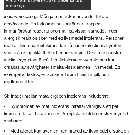
Allergi - allmän översikt. svårigheter att tala
eller svälja.
födoämnesallergi.
Många människor använder fel ord
omväxlande. En födoämnesallergi är när kroppens
immunförsvar reagerar onormalt på vissa livsmedel. Ingen
allergisk reaktion sker med ett livsmedel intolerans. Personer
med ett livsmedel intolerans kan få gastrointestinala symtom
som diarré, uppblåsthet och magkramper. Dessa är ganska
vanliga symptom ändå. I matintolerance symptomen kan
orsakas av svårigheter smälta vissa ämnen i livsmedel. Ett
exempel är laktos, en sockerart som finns i mjölk och
mjölkprodukter.
Skillnader mellan matallergi och intolerans inkluderar:
Symptomen av mat intolerans inträffar vanligtvis ett par
timmar efter att ha ätit maten. Allergiska reaktioner sker mycket
snabbare.
Med allergi, kan även en liten mängd av livsmedel orsaka en