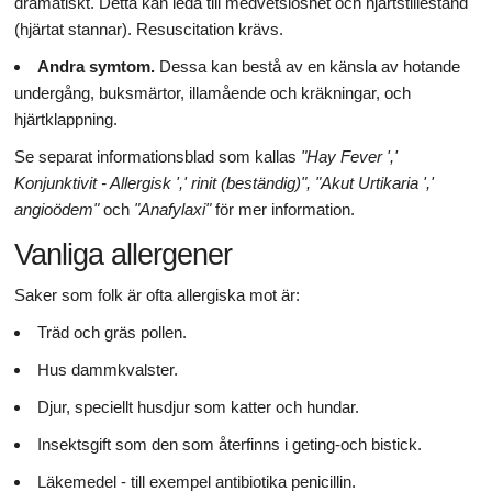
dramatiskt. Detta kan leda till medvetslöshet och hjärtstillestånd
(hjärtat stannar). Resuscitation krävs.
Andra symtom.
Dessa kan bestå av en känsla av hotande
undergång, buksmärtor, illamående och kräkningar, och
hjärtklappning.
Se separat informationsblad som kallas
"Hay Fever ','
Konjunktivit - Allergisk ',' rinit (beständig)", "Akut Urtikaria ','
angioödem"
och
"Anafylaxi"
för mer information.
Vanliga allergener
Saker som folk är ofta allergiska mot är:
Träd och gräs pollen.
Hus dammkvalster.
Djur, speciellt husdjur som katter och hundar.
Insektsgift som den som återfinns i geting-och bistick.
Läkemedel - till exempel antibiotika penicillin.