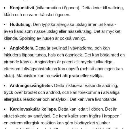
Konjunktivit
(inflammation i ögonen). Detta leder till vattning,
klåda och en varm känsla i ögonen.
Hudutslag.
Den typiska allergiska utslag är en urtikaria -
även känd som nässelutslag eller nässelutslag. Det är mycket
kliande. Spolning av huden är också vanligt.
Angioödem.
Detta är svullnad i vävnaderna, och kan
inkludera läppar, tunga, hals och ögonlock. Det kan börja med en
pirrande känsla. Angioödem är potentiellt mycket allvarliga,
eftersom luftvägsobstruktion kan uppstå (och så andningen kan
sluta). Människor kan ha
svårt att prata eller svälja.
Andningssvårigheter.
Detta inkluderar väsande andning,
tryck över bröstet och andnöd, och kan förekomma i allvarliga
allergiska reaktioner och anafylaxi. Det kan vara livshotande.
Kardiovaskulär kollaps.
Detta kan leda till döden. Det är
slutet skede av anafylaxi. De kemikalier som frigörs i kroppen i
en extrem allergisk reaktion kan göra blodtrycket sjunker