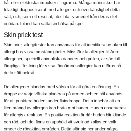
hår eller elektriska impulser i fingrarna. Många människor har
felaktigt diagnostiserat med allergier och överkänslighet detta
sätt, och, som ett resultat, utesluta livsmedel från deras diet
onödan. Ibland kan sätta sin hälsa på spel.
Skin prick test
Skin prick allergitester kan användas för att identifiera orsaken till
allergi hos vissa omständigheter. Misstänkta allergier till Aero-
allergener, speciellt animaliska danders och pollen, är särskilt
lämpliga. Testning för vissa födoämnesallergier kan utföras på
detta sätt också.
De allergener blandas med vätska för att göra en lösning. En
droppe av varje vätska placeras på armen och en nål används
för att punktera huden, under fluiddroppe. Detta innebär att en
liten mängd av allergen kan bryta mot huden. Huden observeras
för allergisk reaktion. En positiv reaktion är där huden blir kliande
och röd, och det finns en upphöjd vit svullnad kallas en valk
omger de rödaktiga områden. Detta slår sig ner under några