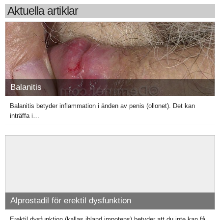
Aktuella artiklar
Balanitis
Balanitis betyder inflammation i änden av penis (ollonet). Det kan
inträffa i…
Alprostadil för erektil dysfunktion
Erektil dysfunktion (kallas ibland impotens) betyder att du inte kan få