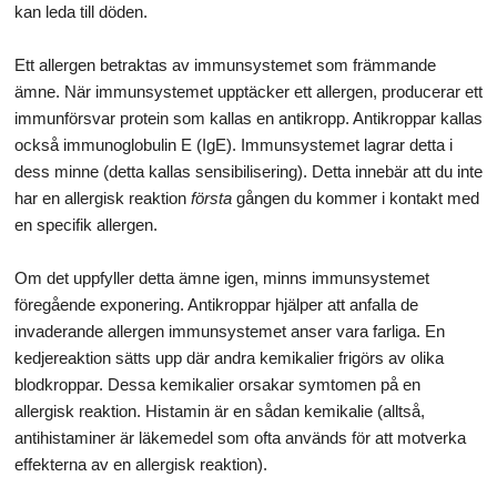
kan leda till döden.
Ett allergen betraktas av immunsystemet som främmande
ämne. När immunsystemet upptäcker ett allergen, producerar ett
immunförsvar protein som kallas en antikropp. Antikroppar kallas
också immunoglobulin E (IgE). Immunsystemet lagrar detta i
dess minne (detta kallas sensibilisering). Detta innebär att du inte
har en allergisk reaktion
första
gången du kommer i kontakt med
en specifik allergen.
Om det uppfyller detta ämne igen, minns immunsystemet
föregående exponering. Antikroppar hjälper att anfalla de
invaderande allergen immunsystemet anser vara farliga. En
kedjereaktion sätts upp där andra kemikalier frigörs av olika
blodkroppar. Dessa kemikalier orsakar symtomen på en
allergisk reaktion. Histamin är en sådan kemikalie (alltså,
antihistaminer är läkemedel som ofta används för att motverka
effekterna av en allergisk reaktion).