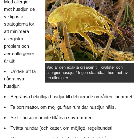
Med allergier
mot husdjur, de
viktigaste
strategierna för
att minimera
allergiska
problem och
aero-allergener
är att:
Vad är den exakta orsaken till kvalster och
Undvik att få
allergier husdjur? Ingen ska röka i hemmet av
en allergiker.
några nya
husdjur.
Begränsa befintliga husdjur till definierade områden i hemmet.
Ta bort mattor, om möjligt, från rum där husdjur hålls.
Se till husdjur är inte tillåtna i sovrummen.
Tvätta hundar (och katter, om möjligt), regelbundet!