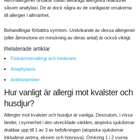
Aero-allergener orsakar sällan allvarliga allergiska reaktioner
såsom anafylaxi. De är dock några av de vanligaste orsakerna
till allergier i allmänhet.
Behandlingar förbättra symtom. Undvikande av dessa allergener
(eller åtminstone en minskning av deras antal) är också viktigt.
Relaterade artiklar
Födoämnesallergi och intolerans
Anaphylaxis
Antihistaminer
Hur vanligt är allergi mot kvalster och
husdjur?
Allergier mot kvalster och husdjur är vanliga. Dessutom, i
vissa
länder, i synnerhet i den utvecklade världen, atopiska sjukdomar
drabbar upp till 1 av 3 av befolkningen (atopiska sjukdomar
inkluderar astma, eksem och hösnuva). Omkring 1 i 2 vuxna