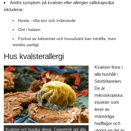
Andra symptom på kvalster eller allergier sällskapsdjur
inkluderar:
Hosta - ofta torr och irriterande.
Ont i halsen.
Förlust av luktsinnet och huvudvärk kan inträffa, men
mindre vanligt.
Hus kvalsterallergi
Kvalster finns i
alla hushåll i
Storbritannien.
De är
mikroskopiska
insekter som
lever av
mänskliga
hudflagor och
Kvalster och husdjur allergi. Cigarettrök gör alla
utgöra en del av