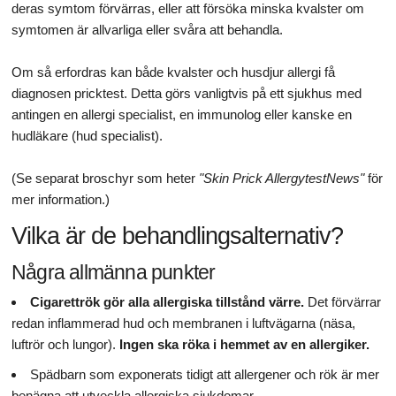
deras symtom förvärras, eller att försöka minska kvalster om
symtomen är allvarliga eller svåra att behandla.
Om så erfordras kan både kvalster och husdjur allergi få
diagnosen pricktest. Detta görs vanligtvis på ett sjukhus med
antingen en allergi specialist, en immunolog eller kanske en
hudläkare (hud specialist).
(Se separat broschyr som heter
"Skin Prick AllergytestNews"
för
mer information.)
Vilka är de behandlingsalternativ?
Några allmänna punkter
Cigarettrök gör alla allergiska tillstånd värre.
Det förvärrar
redan inflammerad hud och membranen i luftvägarna (näsa,
luftrör och lungor).
Ingen ska röka i hemmet av en allergiker.
Spädbarn som exponerats tidigt att allergener och rök är mer
benägna att utveckla allergiska sjukdomar.