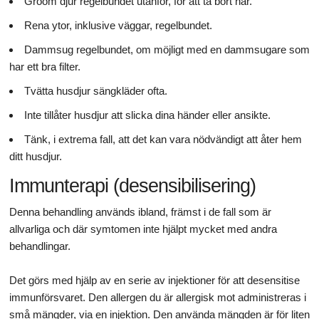
Groom djur regelbundet utanför, för att ta bort hår.
Rena ytor, inklusive väggar, regelbundet.
Dammsug regelbundet, om möjligt med en dammsugare som
har ett bra filter.
Tvätta husdjur sängkläder ofta.
Inte tillåter husdjur att slicka dina händer eller ansikte.
Tänk, i extrema fall, att det kan vara nödvändigt att åter hem
ditt husdjur.
Immunterapi (desensibilisering)
Denna behandling används ibland, främst i de fall som är
allvarliga och där symtomen inte hjälpt mycket med andra
behandlingar.
Det görs med hjälp av en serie av injektioner för att desensitise
immunförsvaret. Den allergen du är allergisk mot administreras i
små mängder, via en injektion. Den använda mängden är för liten