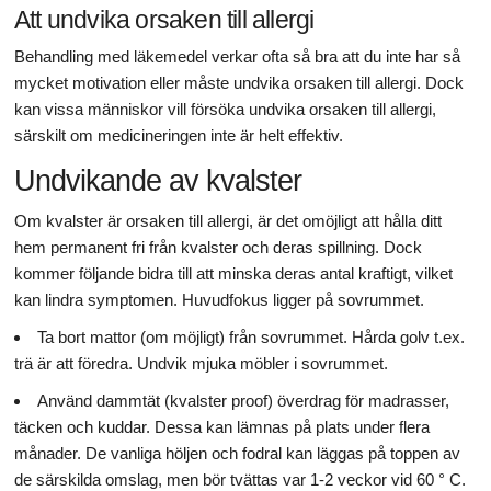
Att undvika orsaken till allergi
Behandling med läkemedel verkar ofta så bra att du inte har så
mycket motivation eller måste undvika orsaken till allergi. Dock
kan vissa människor vill försöka undvika orsaken till allergi,
särskilt om medicineringen inte är helt effektiv.
Undvikande av kvalster
Om kvalster är orsaken till allergi, är det omöjligt att hålla ditt
hem permanent fri från kvalster och deras spillning. Dock
kommer följande bidra till att minska deras antal kraftigt, vilket
kan lindra symptomen. Huvudfokus ligger på sovrummet.
Ta bort mattor (om möjligt) från sovrummet. Hårda golv t.ex.
trä är att föredra. Undvik mjuka möbler i sovrummet.
Använd dammtät (kvalster proof) överdrag för madrasser,
täcken och kuddar. Dessa kan lämnas på plats under flera
månader. De vanliga höljen och fodral kan läggas på toppen av
de särskilda omslag, men bör tvättas var 1-2 veckor vid 60 ° C.