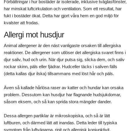
Förbättringar i hur bostäder är isolerade, inklusive tvåglasfönster,
har minskat luftcirkulation och ventilation. Som ett resultat, har
fukt i bostäder ökat. Detta har gjort våra hem en god miljö för
kvalster att frodas.
Allergi mot husdjur
Animal allergener är den näst vanligaste orsaken till allergiska
reaktioner. De allergener som utlöser det allergiska svaret finns i
djur saliv, hud och urin. När djur putsa sig, slicka dem, och saliv
rockar skinn, päls eller fjädrar. Hudceller täcks i saliven fälls
(detta kallas djur ilska) tillsammans med löst hår och päls.
Även så kallade hårlösa raser av katter och hundar kan orsaka
problem. Dessutom kan husdjur har flagnande hudsjukdomar,
såsom eksem, och så kan sprida stora mängder dander.
Dessa allergen partiklar är mikroskopiska, och så är lätt
luftburen, och därmed lätt att inandas. Detta leder till typiska
symptom från luftvägarna, rinit och allergisk konjunktivit.