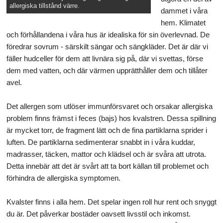
allergiska tillstånd värre.
dammet i våra
hem. Klimatet
och förhållandena i våra hus är idealiska för sin överlevnad. De
föredrar sovrum - särskilt sängar och sängkläder. Det är där vi
fäller hudceller för dem att livnära sig på, där vi svettas, förse
dem med vatten, och där värmen upprätthåller dem och tillåter
avel.
Det allergen som utlöser immunförsvaret och orsakar allergiska
problem finns främst i feces (bajs) hos kvalstren. Dessa spillning
är mycket torr, de fragment lätt och de fina partiklarna sprider i
luften. De partiklarna sedimenterar snabbt in i våra kuddar,
madrasser, täcken, mattor och klädsel och är svåra att utrota.
Detta innebär att det är svårt att ta bort källan till problemet och
förhindra de allergiska symptomen.
Kvalster finns i alla hem. Det spelar ingen roll hur rent och snyggt
du är. Det påverkar bostäder oavsett livsstil och inkomst.