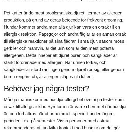
Pet katter är de mest problematiska djuret i termer av allergen
produktion, på grund av deras beteende för frekvent grooming.
Hundar kommer andra men alla djur kan vara en orsak till en
allergisk reaktion. Papegojor och andra fåglar är en annan orsak
till allergiska reaktioner på sina fjädrar. I små djur, såsom möss,
gerbiler och marsvin, är det urin som är den mest potenta
allergenen. Detta innebär att djuret buren och sängkläder är
starkt förorenade med allergen. När urinen torkar, och
sängkläder är störd (antingen genom djuret rör sig, eller genom
buren rengörs ut), är allergen släpps ut i luften.
Behöver jag några tester?
Många människor med husdjur allergi behöver inga tester som
orsak till allergi är klar. Symtomen är värre i hemmet där husdjur
är, och förbättras när ut ur hemmet, speciellt under längre
perioder, t.ex. på semester. Vissa personer med astma
rekommenderas att undvika kontakt med husdjur om det gör