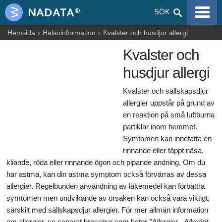
VIRALA SJUKDOMAR
SÖK
ALLERGIER
Hemsida
Hälsoinformation
Kvalster och husdjur allergi
Kvalster och
GRAVIDITET
husdjur allergi
NUTRITION
Kvalster och sällskapsdjur
BLOGGAR
allergier uppstår på grund av
en reaktion på små luftburna
ARTIKLAR
partiklar inom hemmet.
LÄKEMEDEL & DROGER
Symtomen kan innefatta en
rinnande eller täppt näsa,
HÄLSOINFORMATION
kliande, röda eller rinnande ögon och pipande andning. Om du
har astma, kan din astma symptom också förvärras av dessa
allergier. Regelbunden användning av läkemedel kan förbättra
symtomen men undvikande av orsaken kan också vara viktigt,
särskilt med sällskapsdjur allergier. För mer allmän information
om allergier, se separat broschyr som heter
"Allergier - Allmänt