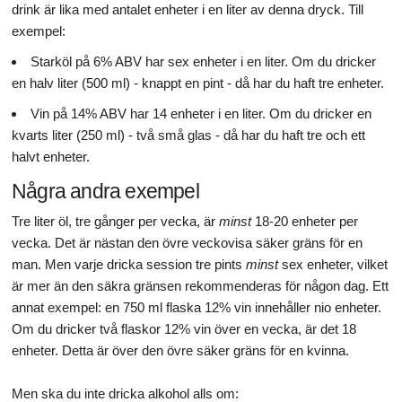
drink är lika med antalet enheter i en liter av denna dryck. Till
exempel:
Starköl på 6% ABV har sex enheter i en liter. Om du dricker
en halv liter (500 ml) - knappt en pint - då har du haft tre enheter.
Vin på 14% ABV har 14 enheter i en liter. Om du dricker en
kvarts liter (250 ml) - två små glas - då har du haft tre och ett
halvt enheter.
Några andra exempel
Tre liter öl, tre gånger per vecka, är
minst
18-20 enheter per
vecka. Det är nästan den övre veckovisa säker gräns för en
man. Men varje dricka session tre pints
minst
sex enheter, vilket
är mer än den säkra gränsen rekommenderas för någon dag. Ett
annat exempel: en 750 ml flaska 12% vin innehåller nio enheter.
Om du dricker två flaskor 12% vin över en vecka, är det 18
enheter. Detta är över den övre säker gräns för en kvinna.
Men ska du inte dricka alkohol alls om: