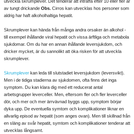
utveckla skrumplever. Det tenderar att inträffa efter 10 eller fler år
av tungt drickande
Obs.
Cirros kan utvecklas hos personer som
aldrig har haft alkoholhaltiga hepatit.
Skrumplever kan hända från många andra orsaker än alkohol -
till exempel ihållande viral hepatit och vissa ärftliga och metabola
sjukdomar. Om du har en annan ihållande leversjukdom, och
dricker mycket, är du sannolikt att öka risken för att utveckla
skrumplever.
Skrumplever
kan leda till slutstadiet leversjukdom (leversvikt).
Men i de tidiga stadierna av sjukdomen, ofta finns det inga
symptom. Du kan klara dig med ett reducerat antal
arbetsgrupper leverceller. Men, eftersom fler och fler leverceller
dör, och mer och mer ärrvävnad byggs upp, symptom börjar
dyka upp. De eventuella symtom och komplikationer liknar en
allvarlig episod av hepatit (som anges ovan). Men till skillnad från
en släng av svår hepatit, symtom och komplikationer tenderar att
utvecklas långsamt.