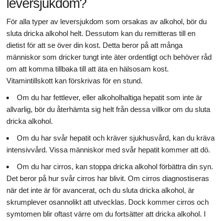
leversjukdom?
För alla typer av leversjukdom som orsakas av alkohol, bör du
sluta dricka alkohol helt. Dessutom kan du remitteras till en
dietist för att se över din kost. Detta beror på att många
människor som dricker tungt inte äter ordentligt och behöver råd
om att komma tillbaka till att äta en hälsosam kost.
Vitamintillskott kan förskrivas för en stund.
Om du har fettlever, eller alkoholhaltiga hepatit som inte är
allvarlig, bör du återhämta sig helt från dessa villkor om du sluta
dricka alkohol.
Om du har svår hepatit och kräver sjukhusvård, kan du kräva
intensivvård. Vissa människor med svår hepatit kommer att dö.
Om du har cirros, kan stoppa dricka alkohol förbättra din syn.
Det beror på hur svår cirros har blivit. Om cirros diagnostiseras
när det inte är för avancerat, och du sluta dricka alkohol, är
skrumplever osannolikt att utvecklas. Dock kommer cirros och
symtomen blir oftast värre om du fortsätter att dricka alkohol. I