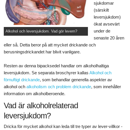
sjukdomar
(särskilt
leversjukdom)
ökat avsevärt
under de
Alkohol och leversjukdom. Vad gör levern?
senaste 20 åren
eller så. Detta beror på att mycket drickande och
berusningsdrickandet har blivit vanligare.
Resten av denna bipacksedel handlar om alkoholhaltiga
leversjukdom. Se separata broschyrer kallas
Alkohol och
förnuftigt drickande
, som behandlar generella aspekter av
alkohol och
alkoholism och problem drickande
, som innehåller
information om alkoholberoende.
Vad är alkoholrelaterad
leversjukdom?
Dricka för mycket alkohol kan leda till tre typer av lever-villkor -