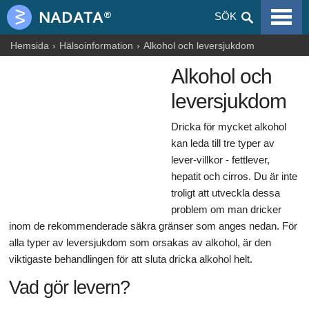
VIRALA SJUKDOMAR
SÖK
ALLERGIER
Hemsida
Hälsoinformation
Alkohol och leversjukdom
Alkohol och
GRAVIDITET
leversjukdom
NUTRITION
Dricka för mycket alkohol
BLOGGAR
kan leda till tre typer av
lever-villkor - fettlever,
ARTIKLAR
hepatit och cirros. Du är inte
LÄKEMEDEL & DROGER
troligt att utveckla dessa
problem om man dricker
HÄLSOINFORMATION
inom de rekommenderade säkra gränser som anges nedan. För
alla typer av leversjukdom som orsakas av alkohol, är den
viktigaste behandlingen för att sluta dricka alkohol helt.
Vad gör levern?