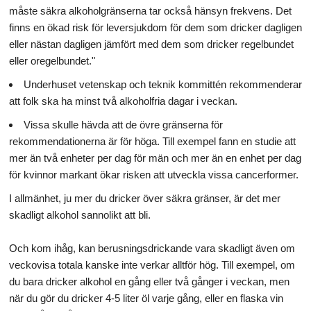
måste säkra alkoholgränserna tar också hänsyn frekvens. Det
finns en ökad risk för leversjukdom för dem som dricker dagligen
eller nästan dagligen jämfört med dem som dricker regelbundet
eller oregelbundet."
Underhuset vetenskap och teknik kommittén rekommenderar
att folk ska ha minst två alkoholfria dagar i veckan.
Vissa skulle hävda att de övre gränserna för
rekommendationerna är för höga. Till exempel fann en studie att
mer än två enheter per dag för män och mer än en enhet per dag
för kvinnor markant ökar risken att utveckla vissa cancerformer.
I allmänhet, ju mer du dricker över säkra gränser, är det mer
skadligt alkohol sannolikt att bli.
Och kom ihåg, kan berusningsdrickande vara skadligt även om
veckovisa totala kanske inte verkar alltför hög. Till exempel, om
du bara dricker alkohol en gång eller två gånger i veckan, men
när du gör du dricker 4-5 liter öl varje gång, eller en flaska vin