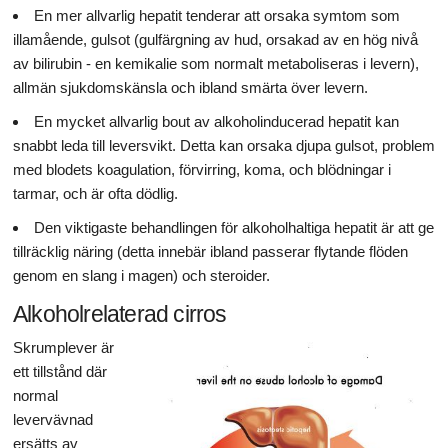
En mer allvarlig hepatit tenderar att orsaka symtom som
illamående, gulsot (gulfärgning av hud, orsakad av en hög nivå
av bilirubin - en kemikalie som normalt metaboliseras i levern),
allmän sjukdomskänsla och ibland smärta över levern.
En mycket allvarlig bout av alkoholinducerad hepatit kan
snabbt leda till leversvikt. Detta kan orsaka djupa gulsot, problem
med blodets koagulation, förvirring, koma, och blödningar i
tarmar, och är ofta dödlig.
Den viktigaste behandlingen för alkoholhaltiga hepatit är att ge
tillräcklig näring (detta innebär ibland passerar flytande flöden
genom en slang i magen) och steroider.
Alkoholrelaterad cirros
Skrumplever är
ett tillstånd där
normal
levervävnad
ersätts av