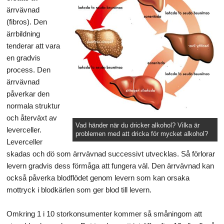
ärrvävnad
(fibros). Den
ärrbildning
tenderar att vara
en gradvis
process. Den
ärrvävnad
påverkar den
normala struktur
och återväxt av
Vad händer när du dricker alkohol? Vilka är
leverceller.
problemen med att dricka för mycket alkohol?
Leverceller
skadas och dö som ärrvävnad successivt utvecklas. Så förlorar
levern gradvis dess förmåga att fungera väl. Den ärrvävnad kan
också påverka blodflödet genom levern som kan orsaka
mottryck i blodkärlen som ger blod till levern.
Omkring 1 i 10 storkonsumenter kommer så småningom att