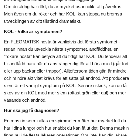
Om du aldrig har rökt, du är mycket osannolikt att påverkas.
Men även om du röker och har KOL, kan stoppa nu bromsa
utvecklingen av ditt tillstånd dramatiskt.
KOL - Vilka är symptomen?
En FLEGMATISK hosta är vanligtvis det första symtomet -
redan innan du utveckla nästa symptomet, andfåddhet, en
"rökare hosta" kan betyda att du tidigt har KOL. Du tenderar att
bli andfådd bara när du anstränger dig för att börja med (går fort,
eller upp backar eller trappor). Allteftersom tiden går, är mindre
och mindre aktivitet krävs för att sätta på andnöd. Att producera
slem är ett vanligt symptom på KOL. Senare i skick, kan du få
skov av din KOL med mer slem (oftast grön eller gul) och mer
väsande och andnöd.
Hur ska jag få diagnosen?
En maskin som kallas en spirometer mäter hur mycket luft du
har i dina lungor och hur snabbt du kan få ut det. Denna maskin
finns nu i de flesta läkares operationer. Om inte, kan din läkare