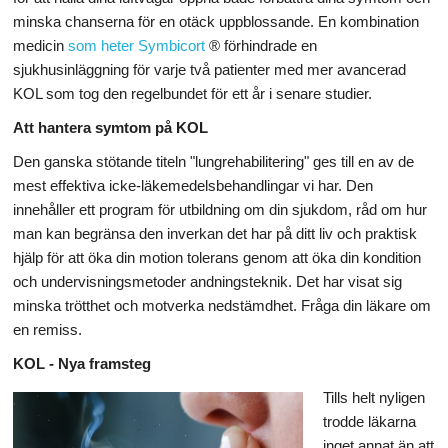
minska chanserna för en otäck uppblossande. En kombination
medicin
som heter Symbicort
® förhindrade en
sjukhusinläggning för varje två patienter med mer avancerad
KOL som tog den regelbundet för ett år i senare studier.
Att hantera symtom på KOL
Den ganska stötande titeln "lungrehabilitering" ges till en av de
mest effektiva icke-läkemedelsbehandlingar vi har. Den
innehåller ett program för utbildning om din sjukdom, råd om hur
man kan begränsa den inverkan det har på ditt liv och praktisk
hjälp för att öka din motion tolerans genom att öka din kondition
och undervisningsmetoder andningsteknik. Det har visat sig
minska trötthet och motverka nedstämdhet. Fråga din läkare om
en remiss.
KOL - Nya framsteg
Tills helt nyligen
trodde läkarna
inget annat än att