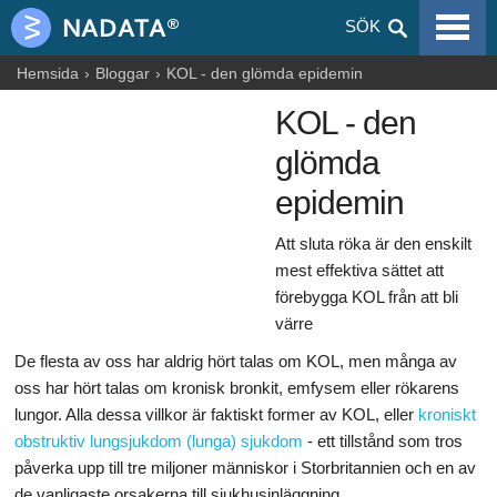
VIRALA SJUKDOMAR
SÖK
ALLERGIER
Hemsida
Bloggar
KOL - den glömda epidemin
KOL - den
GRAVIDITET
glömda
NUTRITION
epidemin
BLOGGAR
Att sluta röka är den enskilt
ARTIKLAR
mest effektiva sättet att
förebygga KOL från att bli
LÄKEMEDEL & DROGER
värre
HÄLSOINFORMATION
De flesta av oss har aldrig hört talas om KOL, men många av
oss har hört talas om kronisk bronkit, emfysem eller rökarens
lungor. Alla dessa villkor är faktiskt former av KOL, eller
kroniskt
obstruktiv lungsjukdom (lunga) sjukdom
- ett tillstånd som tros
påverka upp till tre miljoner människor i Storbritannien och en av
de vanligaste orsakerna till sjukhusinläggning.