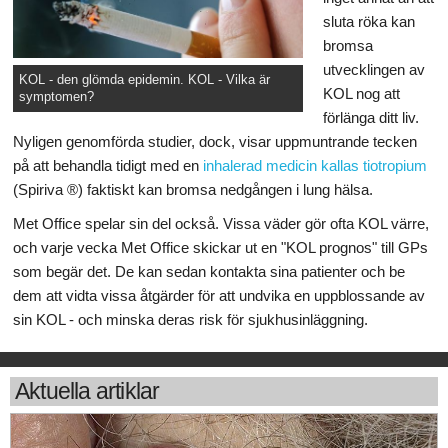
sluta röka kan
bromsa
utvecklingen av
KOL - den glömda epidemin. KOL - Vilka är
KOL nog att
symptomen?
förlänga ditt liv.
Nyligen genomförda studier, dock, visar uppmuntrande tecken
på att behandla tidigt med en
inhalerad medicin kallas tiotropium
(Spiriva ®) faktiskt kan bromsa nedgången i lung hälsa.
Met Office spelar sin del också. Vissa väder gör ofta KOL värre,
och varje vecka Met Office skickar ut en "KOL prognos" till GPs
som begär det. De kan sedan kontakta sina patienter och be
dem att vidta vissa åtgärder för att undvika en uppblossande av
sin KOL - och minska deras risk för sjukhusinläggning.
Aktuella artiklar