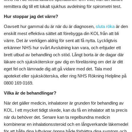
remittera dig till ett lokalt sjukhus avdelning för spirometri test.
Hur stoppar jag det värre?
Oavsett hur gammal du är när du är diagnosen,
sluta röka
är den
enskilt mest effektiva sättet att förebygga din KOL från att bli
värre. Det är verkligen aldrig för sent att få nytta. Lyckligtvis
erkänner NHS hur svårt Avslutning kan vara, och erbjuder ett
brett utbud av behandling och stöd. Långt borta är de dagar där
läkare och sjuksköterskor gav dig en föreläsning om det är ditt
eget fel och lämnade dig att gå vidare med det. Tala med
apoteket eller sjuksköterska, eller ring NHS Rökning Helpline på
0800 169 0169.
Vilka är de behandlingar?
När det gäller medicin, inhalatorer är grunden för behandling av
KOL. I ett mycket tidigt skede, kan du få en inhalator att ta precis
när du behöver det. Senare kan ta regelbundna medicin
kombinerar en inhalationssteroid och en långverkande läkemedel
för att hålla dina luftvägar öppna både förbättra dina symtom och