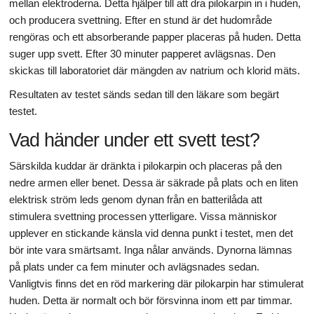
mellan elektroderna. Detta hjälper till att dra pilokarpin in i huden,
och producera svettning. Efter en stund är det hudområde
rengöras och ett absorberande papper placeras på huden. Detta
suger upp svett. Efter 30 minuter papperet avlägsnas. Den
skickas till laboratoriet där mängden av natrium och klorid mäts.
Resultaten av testet sänds sedan till den läkare som begärt
testet.
Vad händer under ett svett test?
Särskilda kuddar är dränkta i pilokarpin och placeras på den
nedre armen eller benet. Dessa är säkrade på plats och en liten
elektrisk ström leds genom dynan från en batterilåda att
stimulera svettning processen ytterligare. Vissa människor
upplever en stickande känsla vid denna punkt i testet, men det
bör inte vara smärtsamt. Inga nålar används. Dynorna lämnas
på plats under ca fem minuter och avlägsnades sedan.
Vanligtvis finns det en röd markering där pilokarpin har stimulerat
huden. Detta är normalt och bör försvinna inom ett par timmar.