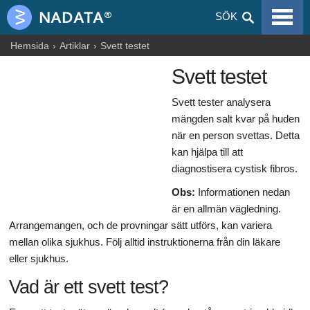
VIRALA SJUKDOMAR
SÖK
ALLERGIER
Hemsida
Artiklar
Svett testet
Svett testet
GRAVIDITET
Svett tester analysera
NUTRITION
mängden salt kvar på huden
BLOGGAR
när en person svettas. Detta
kan hjälpa till att
ARTIKLAR
diagnostisera cystisk fibros.
Obs:
Informationen nedan
LÄKEMEDEL & DROGER
är en allmän vägledning.
HÄLSOINFORMATION
Arrangemangen, och de provningar sätt utförs, kan variera
mellan olika sjukhus. Följ alltid instruktionerna från din läkare
eller sjukhus.
Vad är ett svett test?