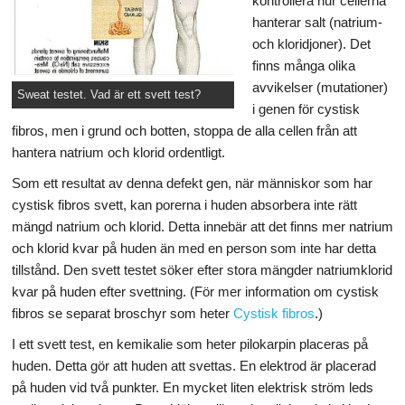
kontrollera hur cellerna
hanterar salt (natrium-
och kloridjoner). Det
finns många olika
avvikelser (mutationer)
Sweat testet. Vad är ett svett test?
i genen för cystisk
fibros, men i grund och botten, stoppa de alla cellen från att
hantera natrium och klorid ordentligt.
Som ett resultat av denna defekt gen, när människor som har
cystisk fibros svett, kan porerna i huden absorbera inte rätt
mängd natrium och klorid. Detta innebär att det finns mer natrium
och klorid kvar på huden än med en person som inte har detta
tillstånd. Den svett testet söker efter stora mängder natriumklorid
kvar på huden efter svettning. (För mer information om cystisk
fibros se separat broschyr som heter
Cystisk fibros
.)
I ett svett test, en kemikalie som heter pilokarpin placeras på
huden. Detta gör att huden att svettas. En elektrod är placerad
på huden vid två punkter. En mycket liten elektrisk ström leds