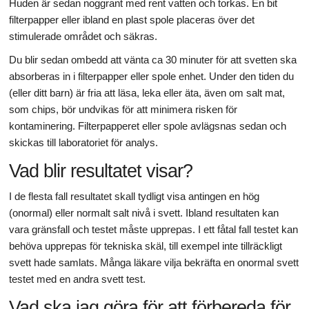
Huden är sedan noggrant med rent vatten och torkas. En bit
filterpapper eller ibland en plast spole placeras över det
stimulerade området och säkras.
Du blir sedan ombedd att vänta ca 30 minuter för att svetten ska
absorberas in i filterpapper eller spole enhet. Under den tiden du
(eller ditt barn) är fria att läsa, leka eller äta, även om salt mat,
som chips, bör undvikas för att minimera risken för
kontaminering. Filterpapperet eller spole avlägsnas sedan och
skickas till laboratoriet för analys.
Vad blir resultatet visar?
I de flesta fall resultatet skall tydligt visa antingen en hög
(onormal) eller normalt salt nivå i svett. Ibland resultaten kan
vara gränsfall och testet måste upprepas. I ett fåtal fall testet kan
behöva upprepas för tekniska skäl, till exempel inte tillräckligt
svett hade samlats. Många läkare vilja bekräfta en onormal svett
testet med en andra svett test.
Vad ska jag göra för att förbereda för