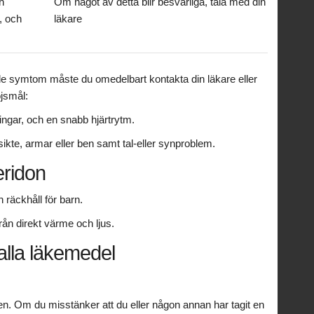
h
Om något av detta blir besvärliga, tala med din
, och
läkare
nde symtom måste du omedelbart kontakta din läkare eller
öjsmål:
ingar, och en snabb hjärtrytm.
sikte, armar eller ben samt tal-eller synproblem.
eridon
räckhåll för barn.
från direkt värme och ljus.
alla läkemedel
en. Om du misstänker att du eller någon annan har tagit en