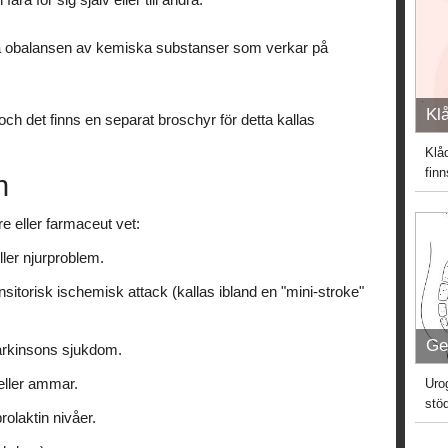
ra obalansen av kemiska substanser som verkar på
Kl
ch det finns en separat broschyr för detta kallas
Klåd
fin
n
are eller farmaceut vet:
ller njurproblem.
nsitorisk ischemisk attack (kallas ibland en "mini-stroke"
Ge
Parkinsons sjukdom.
 eller ammar.
Uro
stö
rolaktin nivåer.