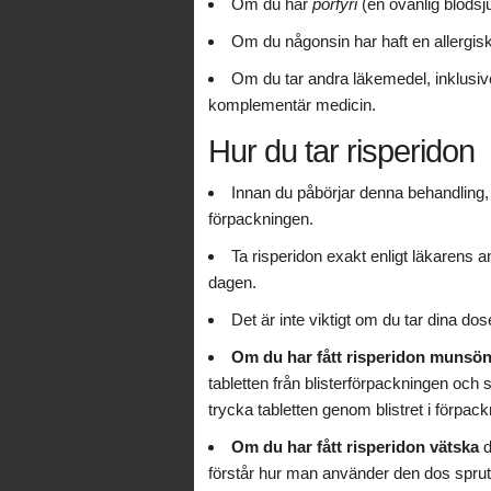
Om du har
porfyri
(en ovanlig blods
Om du någonsin har haft en allergisk
Om du tar andra läkemedel, inklusive
komplementär medicin.
Hur du tar risperidon
Innan du påbörjar denna behandling, l
förpackningen.
Ta risperidon exakt enligt läkarens a
dagen.
Det är inte viktigt om du tar dina doser 
Om du har fått risperidon munsönd
tabletten från blisterförpackningen och 
trycka tabletten genom blistret i förpac
Om du har fått risperidon vätska
d
förstår hur man använder den dos spruta