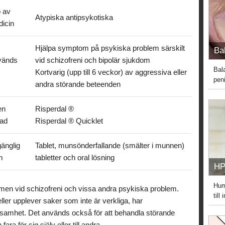
 av
Atypiska antipsykotiska
icin
Hjälpa symptom på psykiska problem särskilt
Bal
vänds
vid schizofreni och bipolär sjukdom
Bal
Kortvarig (upp till 6 veckor) av aggressiva eller
peni
andra störande beteenden
en
Risperdal ®
lad
Risperdal ® Quicklet
gänglig
Tablet, munsönderfallande (smälter i munnen)
m
tabletter och oral lösning
HP
Hum
omen vid schizofreni och vissa andra psykiska problem.
till
er upplever saker som inte är verkliga, har
ksamhet. Det används också för att behandla störande
ara för sig själv eller till andra.