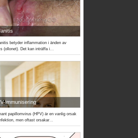
anitis
anitis betyder inflammation i änden av
s (ollonet). Det kan inträffa i…
V-immunisering
ant papillomvirus (HPV) är en vanlig orsak
 infektion, men oftast orsakar…