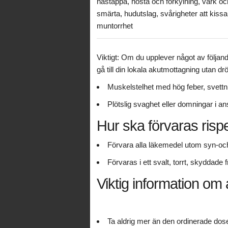
nästäppa, hosta och förkylning, värk oc
smärta, hudutslag, svårigheter att kissa
muntorrhet
Viktigt: Om du upplever något av följa
gå till din lokala akutmottagning utan dr
Muskelstelhet med hög feber, svettn
Plötslig svaghet eller domningar i an
Hur ska förvaras risp
Förvara alla läkemedel utom syn-och 
Förvaras i ett svalt, torrt, skyddade 
Viktig information om 
Ta aldrig mer än den ordinerade dos