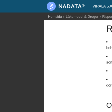
VIRALA S
Hemsida
Läkemedel & Droger
Rispe
R
beh
söm
gör
O