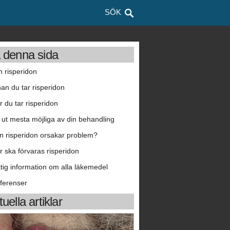
SÖK
 denna sida
 risperidon
nan du tar risperidon
r du tar risperidon
 ut mesta möjliga av din behandling
n risperidon orsakar problem?
r ska förvaras risperidon
ktig information om alla läkemedel
ferenser
uella artiklar