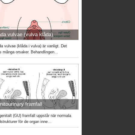
åda vulvae (vulva klåda)
a vulvae (klåda i vulva) är vanligt. Det
ns många orsaker. Behandlingen…
nitourinary framfall
genitalt (GU) framfall uppstår när normala
dstrukturer för de organ inne…