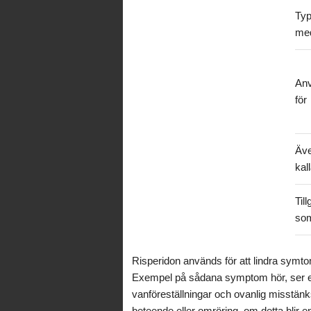
Typ
med
An
för
Äv
kal
Till
so
Risperidon används för att lindra symt
Exempel på sådana symptom hör, ser ell
vanföreställningar och ovanlig misstän
beteende eller omröring, om detta blir en f