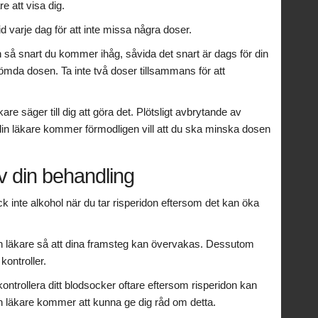
e att visa dig.
d varje dag för att inte missa några doser.
 så snart du kommer ihåg, såvida det snart är dags för din
glömda dosen. Ta inte två doser tillsammans för att
kare säger till dig att göra det. Plötsligt avbrytande av
in läkare kommer förmodligen vill att du ska minska dosen
v din behandling
k inte alkohol när du tar risperidon eftersom det kan öka
n läkare så att dina framsteg kan övervakas. Dessutom
ontroller.
trollera ditt blodsocker oftare eftersom risperidon kan
n läkare kommer att kunna ge dig råd om detta.