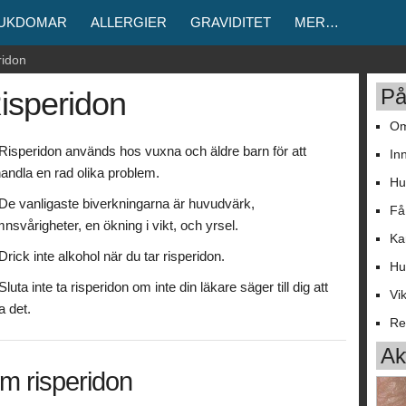
JUKDOMAR
ALLERGIER
GRAVIDITET
MER…
ridon
På
isperidon
Om
Risperidon används hos vuxna och äldre barn för att
In
andla en rad olika problem.
Hu
De vanligaste biverkningarna är huvudvärk,
Få
nsvårigheter, en ökning i vikt, och yrsel.
Ka
Drick inte alkohol när du tar risperidon.
Hu
Sluta inte ta risperidon om inte din läkare säger till dig att
Vi
a det.
Re
Akt
m risperidon