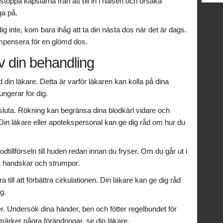
stoppa kapslarna från att bli in i halsen och orsaka
ga på.
g inte, kom bara ihåg att ta din nästa dos när det är dags.
ompensera för en glömd dos.
v din behandling
in läkare. Detta är varför läkaren kan kolla på dina
ngerar för dig.
sluta. Rökning kan begränsa dina blodkärl vidare och
. Din läkare eller apotekspersonal kan ge dig råd om hur du
dtillförseln till huden redan innan du fryser. Om du går ut i
ilt handskar och strumpor.
ill att förbättra cirkulationen. Din läkare kan ge dig råd
g.
r. Undersök dina händer, ben och fötter regelbundet för
märker några förändringar, se din läkare.