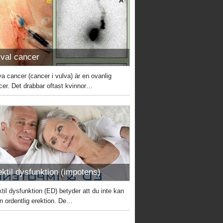
lval cancer
va cancer (cancer i vulva) är en ovanlig
cer. Det drabbar oftast kvinnor…
ektil dysfunktion (impotens)
ktil dysfunktion (ED) betyder att du inte kan
en ordentlig erektion. De…