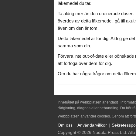
läkemedel du tar.
Ta aldrig mer än den ordinerade dosen.
överdos av detta läkemedel, gå till ak
även om den är tom.
Detta läkemedel är för dig. Aldrig ge de
samma som din.
Förvara inte out-of-date eller oönskade
att förfoga över dem för dig.
Om du har några frågor om detta läkeme
Innehållet på webbplatsen är endast i informati
rådgivning, diagnos eller behandling. Du bör rå
Webbplatsen använder cookies. Genom att fortsä
Om oss
Användarvillkor
Sekretesspol
Copyright © 2026 Nadata Press Ltd. Alla 