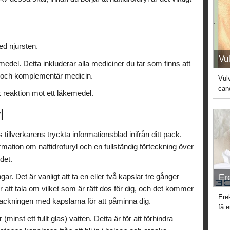
d njursten.
Vu
edel. Detta inkluderar alla mediciner du tar som finns att
l och komplementär medicin.
Vul
can
 reaktion mot ett läkemedel.
l
tillverkarens tryckta informationsblad inifrån ditt pack.
ation om naftidrofuryl och en fullständig förteckning över
det.
ar. Det är vanligt att ta en eller två kapslar tre gånger
Er
att tala om vilket som är rätt dos för dig, och det kommer
Ere
rpackningen med kapslarna för att påminna dig.
få 
inst ett fullt glas) vatten. Detta är för att förhindra