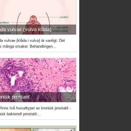
åda vulvae (vulva klåda)
a vulvae (klåda i vulva) är vanligt. Det
ns många orsaker. Behandlingen…
onisk prostatit
 finns två huvudtyper av kronisk prostatit -
isk bakteriell prostatit…