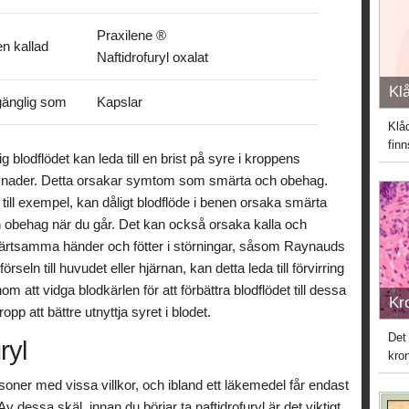
Praxilene ®
n kallad
Naftidrofuryl oxalat
Kl
lgänglig som
Kapslar
Klåd
fin
ig blodflödet kan leda till en brist på syre i kroppens
nader. Detta orsakar symtom som smärta och obehag.
 till exempel, kan dåligt blodflöde i benen orsaka smärta
 obehag när du går. Det kan också orsaka kalla och
rtsamma händer och fötter i störningar, såsom Raynauds
seln till huvudet eller hjärnan, kan detta leda till förvirring
m att vidga blodkärlen för att förbättra blodflödet till dessa
Kr
p att bättre utnyttja syret i blodet.
Det
ryl
kron
soner med vissa villkor, och ibland ett läkemedel får endast
v dessa skäl, innan du börjar ta naftidrofuryl är det viktigt