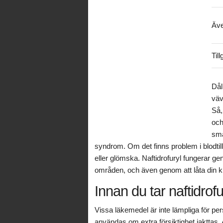
Äve
Til
Dål
väv
Så,
och
smä
syndrom. Om det finns problem i blodtillför
eller glömska. Naftidrofuryl fungerar geno
områden, och även genom att låta din krop
Innan du tar naftidrofu
Vissa läkemedel är inte lämpliga för per
användas om extra försiktighet iakttas. A