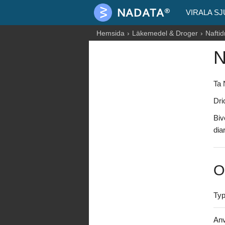
VIRALA S
Hemsida
Läkemedel & Droger
Naftid
N
Ta 
Dri
Biv
dia
O
Typ
Anv