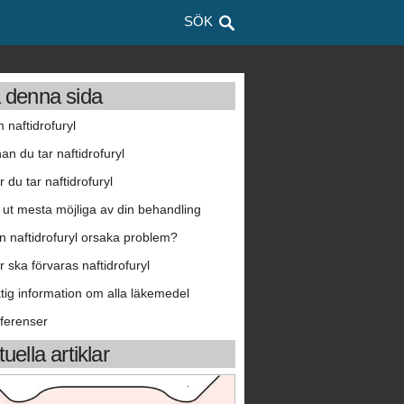
SÖK
 denna sida
 naftidrofuryl
nan du tar naftidrofuryl
r du tar naftidrofuryl
 ut mesta möjliga av din behandling
n naftidrofuryl orsaka problem?
r ska förvaras naftidrofuryl
ktig information om alla läkemedel
ferenser
uella artiklar