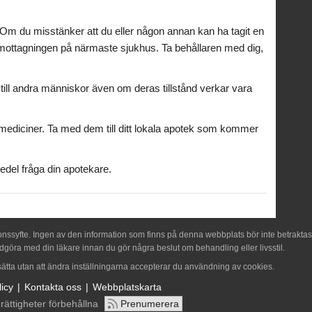
 Om du misstänker att du eller någon annan kan ha tagit en
utmottagningen på närmaste sjukhus. Ta behållaren med dig,
t till andra människor även om deras tillstånd verkar vara
 mediciner. Ta med dem till ditt lokala apotek som kommer
del fråga din apotekare.
onssyfte. Ingen av den information som finns på denna webbplats bör inte betraktas
dgöra med din läkare innan du gör några beslut om behandling eller livsstil.
tta utan att ändra inställningarna accepterar du användning av cookies.
icy
Kontakta oss
Webbplatskarta
rättigheter förbehållna
Prenumerera