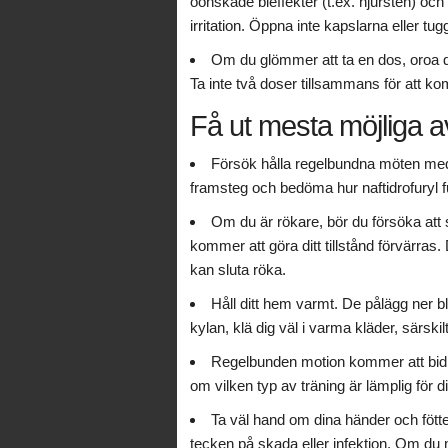
oönskade bieffekter (t.ex. njursten) och 
irritation. Öppna inte kapslarna eller tug
Om du glömmer att ta en dos, oroa di
Ta inte två doser tillsammans för att k
Få ut mesta möjliga a
Försök hålla regelbundna möten med d
framsteg och bedöma hur naftidrofuryl fu
Om du är rökare, bör du försöka att 
kommer att göra ditt tillstånd förvärras
kan sluta röka.
Håll ditt hem varmt. De pålägg ner blo
kylan, klä dig väl i varma kläder, särsk
Regelbunden motion kommer att bidra t
om vilken typ av träning är lämplig för di
Ta väl hand om dina händer och fötte
tecken på skada eller infektion. Om du 