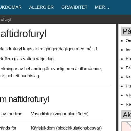
JUKDOMAR
ALLERGIER
GRAVIDITET
MER…
rofuryl
På
aftidrofuryl
Om
Naftidrofuryl kapslar tre gånger dagligen med måltid.
In
ck flera glas vatten varje dag.
Hu
Få
erkningar av behandling är ovanlig men är illamående,
rré, och ett hudutslag.
Ka
Hu
Vi
m naftidrofuryl
Re
Akt
 av medicin
Vasodilator (vidgar blodkärlen)
änds för
Kärlsjukdom (blodcirkulationsbesvär)