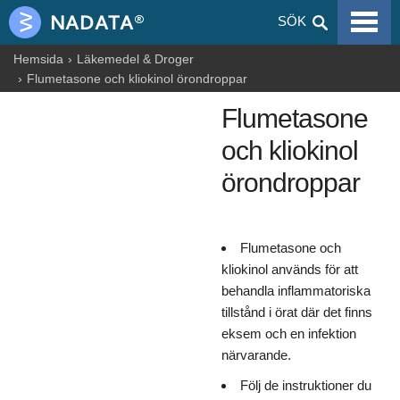
VIRALA SJUKDOMAR
SÖK
ALLERGIER
Hemsida
Läkemedel & Droger
Flumetasone och kliokinol örondroppar
GRAVIDITET
Flumetasone
NUTRITION
och kliokinol
BLOGGAR
örondroppar
ARTIKLAR
Flumetasone och
LÄKEMEDEL & DROGER
kliokinol används för att
HÄLSOINFORMATION
behandla inflammatoriska
tillstånd i örat där det finns
eksem och en infektion
närvarande.
Följ de instruktioner du