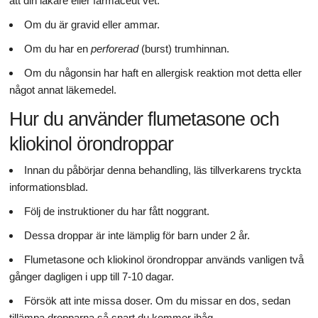
att din läkare eller farmaceut vet:
Om du är gravid eller ammar.
Om du har en
perforerad
(burst) trumhinnan.
Om du någonsin har haft en allergisk reaktion mot detta eller
något annat läkemedel.
Hur du använder flumetasone och
kliokinol örondroppar
Innan du påbörjar denna behandling, läs tillverkarens tryckta
informationsblad.
Följ de instruktioner du har fått noggrant.
Dessa droppar är inte lämplig för barn under 2 år.
Flumetasone och kliokinol örondroppar används vanligen två
gånger dagligen i upp till 7-10 dagar.
Försök att inte missa doser. Om du missar en dos, sedan
tillämpa dropparna så snart du kommer ihåg.