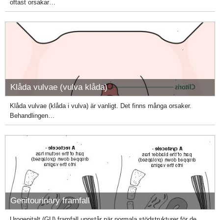
oftast orsakar…
Klåda vulvae (vulva klåda)
Klåda vulvae (klåda i vulva) är vanligt. Det finns många orsaker.
Behandlingen…
Genitourinary framfall
Urogenitalt (GU) framfall uppstår när normala stödstrukturer för de