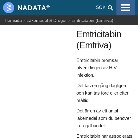
VIRALA SJUKDOMAR
SÖK
ALLERGIER
Hemsida
Läkemedel & Droger
Emtricitabin (Emtriva)
Emtricitabin
GRAVIDITET
(Emtriva)
NUTRITION
BLOGGAR
Emtricitabin bromsar
utvecklingen av HIV-
ARTIKLAR
infektion.
Det tas en gång dagligen
LÄKEMEDEL & DROGER
och kan tas före eller efter
HÄLSOINFORMATION
måltid.
Det är en av ett antal
läkemedel som du behöver
ta regelbundet.
Emtricitabin har associerats