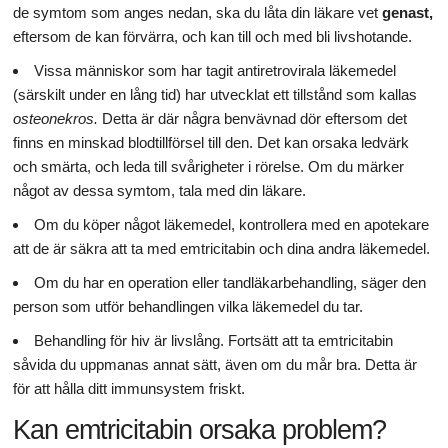
de symtom som anges nedan, ska du låta din läkare vet
genast,
eftersom de kan förvärra, och kan till och med bli livshotande.
Vissa människor som har tagit antiretrovirala läkemedel
(särskilt under en lång tid) har utvecklat ett tillstånd som kallas
osteonekros.
Detta är där några benvävnad dör eftersom det
finns en minskad blodtillförsel till den. Det kan orsaka ledvärk
och smärta, och leda till svårigheter i rörelse. Om du märker
något av dessa symtom, tala med din läkare.
Om du köper något läkemedel, kontrollera med en apotekare
att de är säkra att ta med emtricitabin och dina andra läkemedel.
Om du har en operation eller tandläkarbehandling, säger den
person som utför behandlingen vilka läkemedel du tar.
Behandling för hiv är livslång. Fortsätt att ta emtricitabin
såvida du uppmanas annat sätt, även om du mår bra. Detta är
för att hålla ditt immunsystem friskt.
Kan emtricitabin orsaka problem?