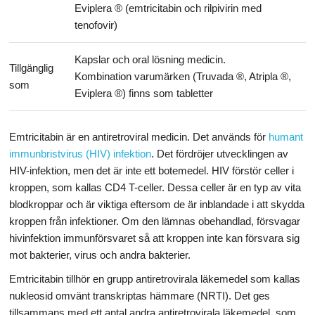
Eviplera ® (emtricitabin och rilpivirin med
tenofovir)
Kapslar och oral lösning medicin.
Tillgänglig
Kombination varumärken (Truvada ®, Atripla ®,
som
Eviplera ®) finns som tabletter
Emtricitabin är en antiretroviral medicin. Det används för
humant
immunbristvirus (HIV) infektion
. Det fördröjer utvecklingen av
HIV-infektion, men det är inte ett botemedel. HIV förstör celler i
kroppen, som kallas CD4 T-celler. Dessa celler är en typ av vita
blodkroppar och är viktiga eftersom de är inblandade i att skydda
kroppen från infektioner. Om den lämnas obehandlad, försvagar
hivinfektion immunförsvaret så att kroppen inte kan försvara sig
mot bakterier, virus och andra bakterier.
Emtricitabin tillhör en grupp antiretrovirala läkemedel som kallas
nukleosid omvänt transkriptas hämmare (NRTI). Det ges
tillsammans med ett antal andra antiretrovirala läkemedel, som