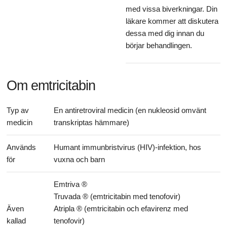
med vissa biverkningar. Din
läkare kommer att diskutera
dessa med dig innan du
börjar behandlingen.
Om emtricitabin
Typ av
En antiretroviral medicin (en nukleosid omvänt
medicin
transkriptas hämmare)
Används
Humant immunbristvirus (HIV)-infektion, hos
för
vuxna och barn
Emtriva ®
Truvada ® (emtricitabin med tenofovir)
Även
Atripla ® (emtricitabin och efavirenz med
kallad
tenofovir)