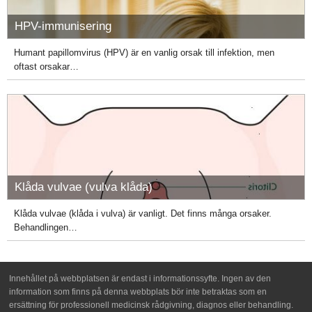
HPV-immunisering
Humant papillomvirus (HPV) är en vanlig orsak till infektion, men
oftast orsakar…
Klåda vulvae (vulva klåda)
Klåda vulvae (klåda i vulva) är vanligt. Det finns många orsaker.
Behandlingen…
Innehållet på webbplatsen är endast i informationssyfte. Ingen av den
information som finns på denna webbplats bör inte betraktas som en
ersättning för professionell medicinsk rådgivning, diagnos eller behandling.