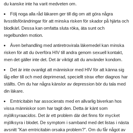
du kanske inte ha varit medveten om.
Följ noga alla råd läkaren ger till dig om att göra några
livsstilsförändringar för att minska risken för skador på hjärta och
blodkärl. Dessa kan omfatta sluta röka, äta sunt och
regelbunden motion.
Även behandling med antiretrovirala läkemedel kan minska
risken för att du överföra HIV till andra genom sexuell kontakt,
men det gäller inte det. Det är viktigt att du använder kondom.
Det är inte ovanligt att människor med HIV för att känna sig
låg eller till och med deprimerad, speciellt strax efter diagnos har
ställts. Om du har några känslor av depression bör du tala med
din läkare.
Emtricitabin har associerats med en allvarlig biverkan hos
vissa människor som har tagit den. Detta är känt som
mjölksyraacidos.
Det är ett problem där det finns för mycket
mjölksyra i blodet. De symptom i samband med det listas i nästa
avsnitt "Kan emtricitabin orsaka problem?". Om du får något av