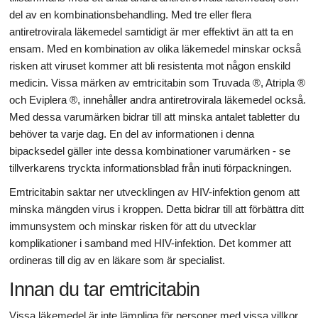
del av en kombinationsbehandling. Med tre eller flera
antiretrovirala läkemedel samtidigt är mer effektivt än att ta en
ensam. Med en kombination av olika läkemedel minskar också
risken att viruset kommer att bli resistenta mot någon enskild
medicin. Vissa märken av emtricitabin som Truvada ®, Atripla ®
och Eviplera ®, innehåller andra antiretrovirala läkemedel också.
Med dessa varumärken bidrar till att minska antalet tabletter du
behöver ta varje dag. En del av informationen i denna
bipacksedel gäller inte dessa kombinationer varumärken - se
tillverkarens tryckta informationsblad från inuti förpackningen.
Emtricitabin saktar ner utvecklingen av HIV-infektion genom att
minska mängden virus i kroppen. Detta bidrar till att förbättra ditt
immunsystem och minskar risken för att du utvecklar
komplikationer i samband med HIV-infektion. Det kommer att
ordineras till dig av en läkare som är specialist.
Innan du tar emtricitabin
Vissa läkemedel är inte lämpliga för personer med vissa villkor,