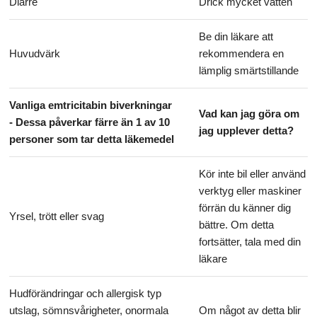
Diarré
Drick mycket vatten
Be din läkare att
Huvudvärk
rekommendera en
lämplig smärtstillande
Vanliga emtricitabin biverkningar
Vad kan jag göra om
- Dessa påverkar färre än 1 av 10
jag upplever detta?
personer som tar detta läkemedel
Kör inte bil eller använd
verktyg eller maskiner
förrän du känner dig
Yrsel, trött eller svag
bättre. Om detta
fortsätter, tala med din
läkare
Hudförändringar och allergisk typ
utslag, sömnsvårigheter, onormala
Om något av detta blir