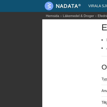
VIRALA S
Hemsida
Läkemedel & Droger
Efedri
E
O
Typ
Anv
Til