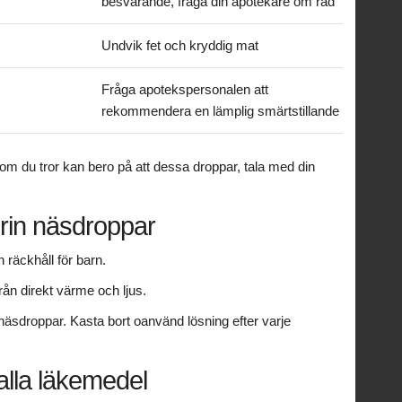
besvärande, fråga din apotekare om råd
Undvik fet och kryddig mat
Fråga apotekspersonalen att
rekommendera en lämplig smärtstillande
 du tror kan bero på att dessa droppar, tala med din
drin näsdroppar
räckhåll för barn.
från direkt värme och ljus.
näsdroppar. Kasta bort oanvänd lösning efter varje
alla läkemedel