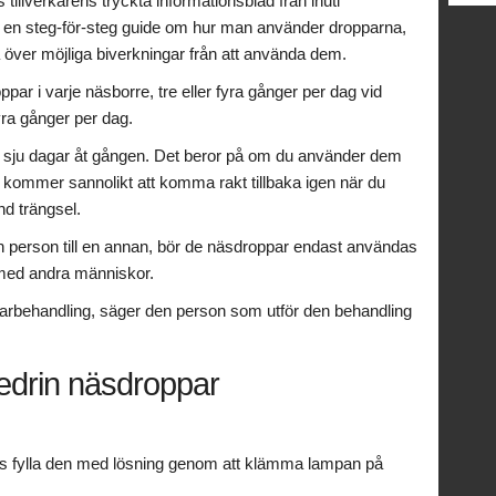
 tillverkarens tryckta informationsblad från inuti
g en steg-för-steg guide om hur man använder dropparna,
a över möjliga biverkningar från att använda dem.
ppar i varje näsborre, tre eller fyra gånger per dag vid
ra gånger per dag.
n sju dagar åt gången. Det beror på om du använder dem
 kommer sannolikt att komma rakt tillbaka igen när du
nd trängsel.
en person till en annan, bör de näsdroppar endast användas
med andra människor.
karbehandling, säger den person som utför den behandling
edrin näsdroppar
vis fylla den med lösning genom att klämma lampan på