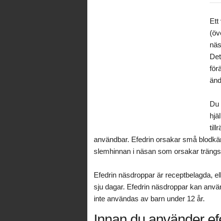
Ett
(öv
näs
Det
för
änd
Du 
hjä
til
användbar. Efedrin orsakar små blodkärl
slemhinnan i näsan som orsakar trängse
Efedrin näsdroppar är receptbelagda, ell
sju dagar. Efedrin näsdroppar kan använ
inte användas av barn under 12 år.
Innan du använder ef