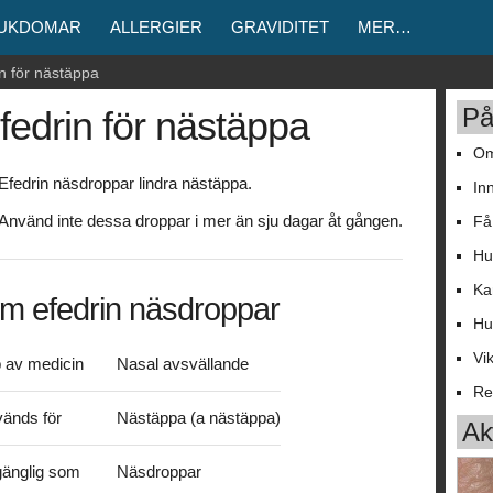
JUKDOMAR
ALLERGIER
GRAVIDITET
MER…
n för nästäppa
På
fedrin för nästäppa
Om
Efedrin näsdroppar lindra nästäppa.
In
Använd inte dessa droppar i mer än sju dagar åt gången.
Få
Hu
Ka
m efedrin näsdroppar
Hu
Vi
 av medicin
Nasal avsvällande
Re
änds för
Nästäppa (a nästäppa)
Akt
lgänglig som
Näsdroppar