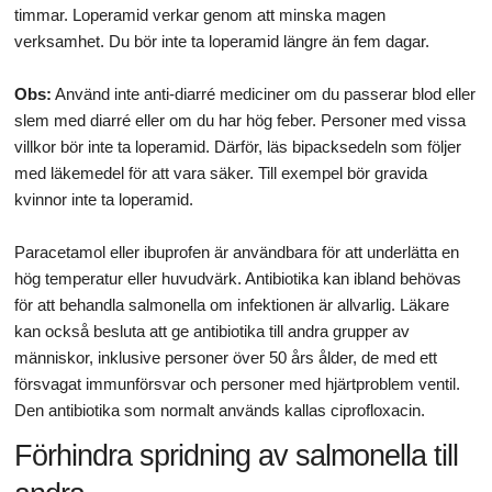
timmar. Loperamid verkar genom att minska magen
verksamhet. Du bör inte ta loperamid längre än fem dagar.
Obs:
Använd inte anti-diarré mediciner om du passerar blod eller
slem med diarré eller om du har hög feber. Personer med vissa
villkor bör inte ta loperamid. Därför, läs bipacksedeln som följer
med läkemedel för att vara säker. Till exempel bör gravida
kvinnor inte ta loperamid.
Paracetamol eller ibuprofen är användbara för att underlätta en
hög temperatur eller huvudvärk. Antibiotika kan ibland behövas
för att behandla salmonella om infektionen är allvarlig. Läkare
kan också besluta att ge antibiotika till andra grupper av
människor, inklusive personer över 50 års ålder, de med ett
försvagat immunförsvar och personer med hjärtproblem ventil.
Den antibiotika som normalt används kallas ciprofloxacin.
Förhindra spridning av salmonella till