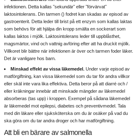
infektionen. Detta kallas "sekundär" eller "förvärvat"
laktosintolerans. Din tarmen () fodret kan skadas av episod av
gastroenterit. Detta leder till brist på ett enzym som kallas laktas
som behövs för att hjälpa din kropp smälta en sockerart som
kallas laktos i mjölk. Laktosintolerans leder till uppblåsthet,
magsmärtor, vind och vattnig avföring efter att ha druckit mjölk.
Villkoret blir bättre när infektionen är över och tarmen foder läker.
Det är vanligare hos barn.
Minskad effekt av vissa läkemedel.
Under varje episod av
matförgiftning, kan vissa läkemedel som du tar för andra villkor
eller skäl inte vara lika effektiva. Detta beror på att diarré och /
eller kräkningar innebär att minskade mängder av läkemedel
absorberas (tas upp) i kroppen. Exempel på sådana läkemedel
är läkemedel mot epilepsi, diabetes och preventivmedel. Tala
med din läkare eller sjuksköterska om du är osäker på vad du
ska göra om du tar andra droger och har matförgiftning.
Att bli en bärare av salmonella