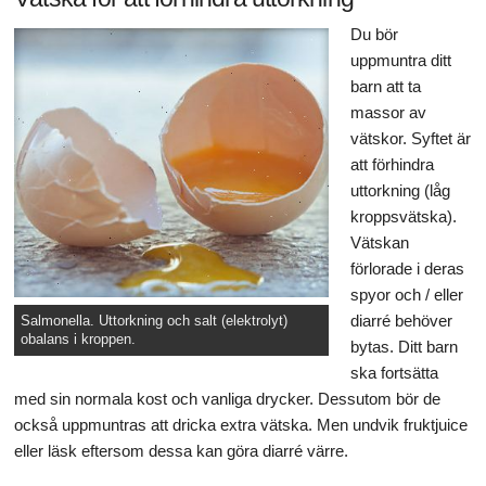
Du bör
uppmuntra ditt
barn att ta
massor av
vätskor. Syftet är
att förhindra
uttorkning (låg
kroppsvätska).
Vätskan
förlorade i deras
spyor och / eller
diarré behöver
Salmonella. Uttorkning och salt (elektrolyt)
obalans i kroppen.
bytas. Ditt barn
ska fortsätta
med sin normala kost och vanliga drycker. Dessutom bör de
också uppmuntras att dricka extra vätska. Men undvik fruktjuice
eller läsk eftersom dessa kan göra diarré värre.