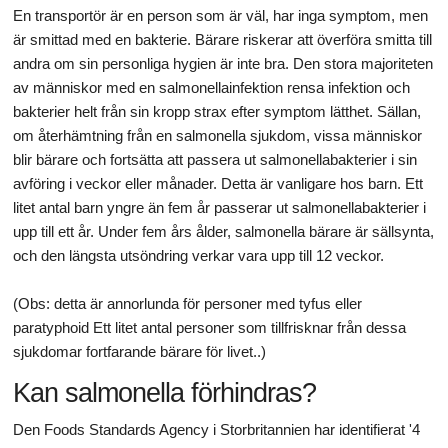
En transportör är en person som är väl, har inga symptom, men
är smittad med en bakterie. Bärare riskerar att överföra smitta till
andra om sin personliga hygien är inte bra. Den stora majoriteten
av människor med en salmonellainfektion rensa infektion och
bakterier helt från sin kropp strax efter symptom lätthet. Sällan,
om återhämtning från en salmonella sjukdom, vissa människor
blir bärare och fortsätta att passera ut salmonellabakterier i sin
avföring i veckor eller månader. Detta är vanligare hos barn. Ett
litet antal barn yngre än fem år passerar ut salmonellabakterier i
upp till ett år. Under fem års ålder, salmonella bärare är sällsynta,
och den längsta utsöndring verkar vara upp till 12 veckor.
(Obs: detta är annorlunda för personer med tyfus eller
paratyphoid Ett litet antal personer som tillfrisknar från dessa
sjukdomar fortfarande bärare för livet..)
Kan salmonella förhindras?
Den Foods Standards Agency i Storbritannien har identifierat '4