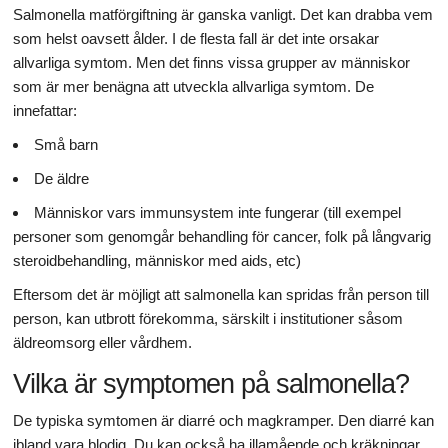
Salmonella matförgiftning är ganska vanligt. Det kan drabba vem
som helst oavsett ålder. I de flesta fall är det inte orsakar
allvarliga symtom. Men det finns vissa grupper av människor
som är mer benägna att utveckla allvarliga symtom. De
innefattar:
Små barn
De äldre
Människor vars immunsystem inte fungerar (till exempel
personer som genomgår behandling för cancer, folk på långvarig
steroidbehandling, människor med aids, etc)
Eftersom det är möjligt att salmonella kan spridas från person till
person, kan utbrott förekomma, särskilt i institutioner såsom
äldreomsorg eller vårdhem.
Vilka är symptomen på salmonella?
De typiska symtomen är diarré och magkramper. Den diarré kan
ibland vara blodig. Du kan också ha illamående och kräkningar