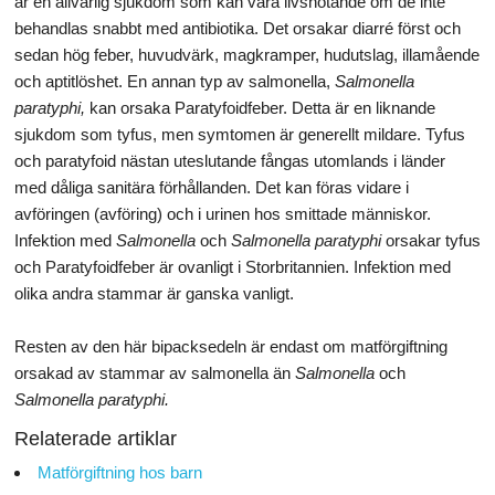
är en allvarlig sjukdom som kan vara livshotande om de inte
behandlas snabbt med antibiotika. Det orsakar diarré först och
sedan hög feber, huvudvärk, magkramper, hudutslag, illamående
och aptitlöshet. En annan typ av salmonella,
Salmonella
paratyphi,
kan orsaka Paratyfoidfeber. Detta är en liknande
sjukdom som tyfus, men symtomen är generellt mildare. Tyfus
och paratyfoid nästan uteslutande fångas utomlands i länder
med dåliga sanitära förhållanden. Det kan föras vidare i
avföringen (avföring) och i urinen hos smittade människor.
Infektion med
Salmonella
och
Salmonella paratyphi
orsakar tyfus
och Paratyfoidfeber är ovanligt i Storbritannien. Infektion med
olika andra stammar är ganska vanligt.
Resten av den här bipacksedeln är endast om matförgiftning
orsakad av stammar av salmonella än
Salmonella
och
Salmonella paratyphi.
Relaterade artiklar
Matförgiftning hos barn