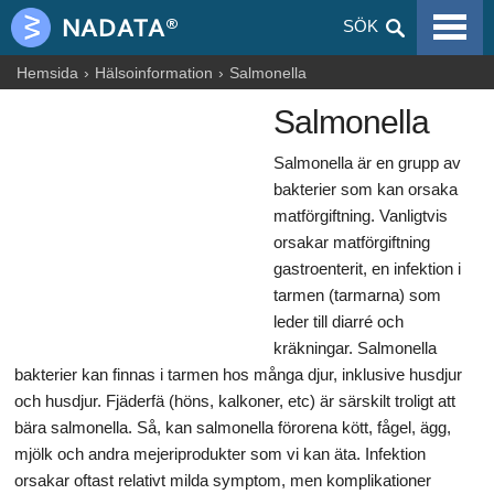
VIRALA SJUKDOMAR
SÖK
ALLERGIER
Hemsida
Hälsoinformation
Salmonella
Salmonella
GRAVIDITET
Salmonella är en grupp av
NUTRITION
bakterier som kan orsaka
BLOGGAR
matförgiftning. Vanligtvis
orsakar matförgiftning
ARTIKLAR
gastroenterit, en infektion i
tarmen (tarmarna) som
LÄKEMEDEL & DROGER
leder till diarré och
kräkningar. Salmonella
HÄLSOINFORMATION
bakterier kan finnas i tarmen hos många djur, inklusive husdjur
och husdjur. Fjäderfä (höns, kalkoner, etc) är särskilt troligt att
bära salmonella. Så, kan salmonella förorena kött, fågel, ägg,
mjölk och andra mejeriprodukter som vi kan äta. Infektion
orsakar oftast relativt milda symptom, men komplikationer