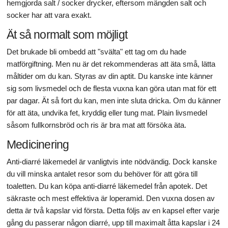
hemgjorda salt / socker drycker, eftersom mängden salt och
socker har att vara exakt.
Ät så normalt som möjligt
Det brukade bli ombedd att "svälta" ett tag om du hade
matförgiftning. Men nu är det rekommenderas att äta små, lätta
måltider om du kan. Styras av din aptit. Du kanske inte känner
sig som livsmedel och de flesta vuxna kan göra utan mat för ett
par dagar. Ät så fort du kan, men inte sluta dricka. Om du känner
för att äta, undvika fet, kryddig eller tung mat. Plain livsmedel
såsom fullkornsbröd och ris är bra mat att försöka äta.
Medicinering
Anti-diarré läkemedel är vanligtvis inte nödvändig. Dock kanske
du vill minska antalet resor som du behöver för att göra till
toaletten. Du kan köpa anti-diarré läkemedel från apotek. Det
säkraste och mest effektiva är loperamid. Den vuxna dosen av
detta är två kapslar vid första. Detta följs av en kapsel efter varje
gång du passerar någon diarré, upp till maximalt åtta kapslar i 24