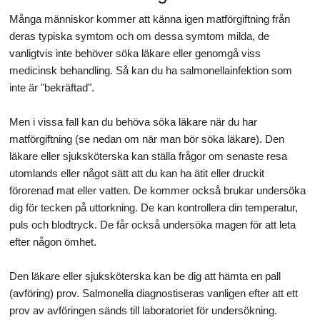
Många människor kommer att känna igen matförgiftning från
deras typiska symtom och om dessa symtom milda, de
vanligtvis inte behöver söka läkare eller genomgå viss
medicinsk behandling. Så kan du ha salmonellainfektion som
inte är "bekräftad".
Men i vissa fall kan du behöva söka läkare när du har
matförgiftning (se nedan om när man bör söka läkare). Den
läkare eller sjuksköterska kan ställa frågor om senaste resa
utomlands eller något sätt att du kan ha ätit eller druckit
förorenad mat eller vatten. De kommer också brukar undersöka
dig för tecken på uttorkning. De kan kontrollera din temperatur,
puls och blodtryck. De får också undersöka magen för att leta
efter någon ömhet.
Den läkare eller sjuksköterska kan be dig att hämta en pall
(avföring) prov. Salmonella diagnostiseras vanligen efter att ett
prov av avföringen sänds till laboratoriet för undersökning.