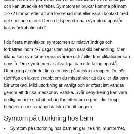
och kan utveckla en feber. Symptomen brukar komma på inom
12-72 timmar efter att äta förorenad mat eller vara i kontakt med
det smittade djuret. Denna tidsperiod innan symptom uppstår
kallas "inkubationstid".
I de flesta människor, symptomen är relativt lindriga och
förbättras inom 4-7 dagar utan någon särskild behandling. Men
ibland kan symtomen vara svårare och / eller komplikationer kan
uppstå. Om symtomen är allvarliga, kan uttorkning uppstå.
Uttorkning är när det finns en brist på vätska i kroppen. Du bör
rådfråga en läkare snabbt om du misstänker att du eller ditt barn
blir uttorkad. Mild uttorkning är vanligt och är oftast lätt vändas
genom att dricka massor av vätska. Svår dehydrering kan vara
dödlig om inte snabbt behandlas eftersom organ i din kropp
behöver en viss mängd vätska för att fungera.
Symtom på uttorkning hos barn
Symtom på uttorkning hos barn är: går lite urin, muntorrhet,