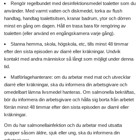
Rengör regelbundet med desinfektionsmedel toaletter som du
använder. Med varmt vatten och diskmedel, torka av flush
handtag, handtag toalettsitsen, kranar badrum, ytor och dörren
minst en gång om dagen. Håll en trasa bara för rengöring av
toaletten (eller använd en engångskamera varje gång).
Stanna hemma, skola, högskola, etc, tills minst 48 timmar
efter den sista episoden av diarré eller kräkningar. Undvik
kontakt med andra människor så långt som möjligt under denna
tid.
Matförlagehanterare: om du arbetar med mat och utvecklar
diarré eller kräkningar, ska du informera din arbetsgivare och
omedelbart lämna livsmedel hanteras. Om salmonella bekräftas,
bör du informera din arbetsgivare och hålla sig borta från arbetet
förrän minst 48 timmar efter den sista episoden av diarré eller
kräkningar.
Om du har salmonellainfektion och du arbetar med utsatta
grupper såsom äldre, sjuk eller ung, ska du informera din