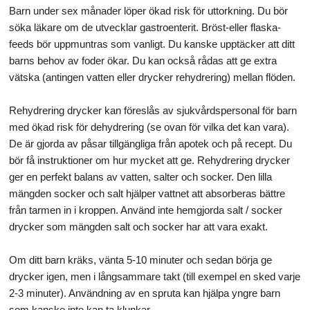
Barn under sex månader löper ökad risk för uttorkning. Du bör
söka läkare om de utvecklar gastroenterit. Bröst-eller flaska-
feeds bör uppmuntras som vanligt. Du kanske upptäcker att ditt
barns behov av foder ökar. Du kan också rådas att ge extra
vätska (antingen vatten eller drycker rehydrering) mellan flöden.
Rehydrering drycker kan föreslås av sjukvårdspersonal för barn
med ökad risk för dehydrering (se ovan för vilka det kan vara).
De är gjorda av påsar tillgängliga från apotek och på recept. Du
bör få instruktioner om hur mycket att ge. Rehydrering drycker
ger en perfekt balans av vatten, salter och socker. Den lilla
mängden socker och salt hjälper vattnet att absorberas bättre
från tarmen in i kroppen. Använd inte hemgjorda salt / socker
drycker som mängden salt och socker har att vara exakt.
Om ditt barn kräks, vänta 5-10 minuter och sedan börja ge
drycker igen, men i långsammare takt (till exempel en sked varje
2-3 minuter). Användning av en spruta kan hjälpa yngre barn
som kanske inte kan ta klunkar.