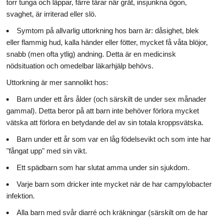
torr tunga och läppar, färre tårar när gråt, insjunkna ögon,
svaghet, är irriterad eller slö.
Symtom på allvarlig uttorkning hos barn är: dåsighet, blek
eller flammig hud, kalla händer eller fötter, mycket få våta blöjor,
snabb (men ofta ytlig) andning. Detta är en medicinsk
nödsituation och omedelbar läkarhjälp behövs.
Uttorkning är mer sannolikt hos:
Barn under ett års ålder (och särskilt de under sex månader
gammal). Detta beror på att barn inte behöver förlora mycket
vätska att förlora en betydande del av sin totala kroppsvätska.
Barn under ett år som var en låg födelsevikt och som inte har
"fångat upp" med sin vikt.
Ett spädbarn som har slutat amma under sin sjukdom.
Varje barn som dricker inte mycket när de har campylobacter
infektion.
Alla barn med svår diarré och kräkningar (särskilt om de har