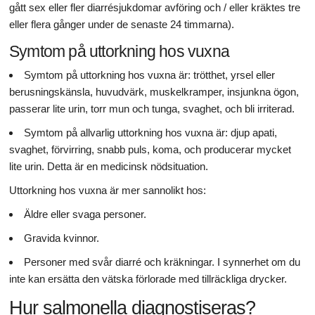
gått sex eller fler diarrésjukdomar avföring och / eller kräktes tre
eller flera gånger under de senaste 24 timmarna).
Symtom på uttorkning hos vuxna
Symtom på uttorkning hos vuxna är: trötthet, yrsel eller
berusningskänsla, huvudvärk, muskelkramper, insjunkna ögon,
passerar lite urin, torr mun och tunga, svaghet, och bli irriterad.
Symtom på allvarlig uttorkning hos vuxna är: djup apati,
svaghet, förvirring, snabb puls, koma, och producerar mycket
lite urin. Detta är en medicinsk nödsituation.
Uttorkning hos vuxna är mer sannolikt hos:
Äldre eller svaga personer.
Gravida kvinnor.
Personer med svår diarré och kräkningar. I synnerhet om du
inte kan ersätta den vätska förlorade med tillräckliga drycker.
Hur salmonella diagnostiseras?