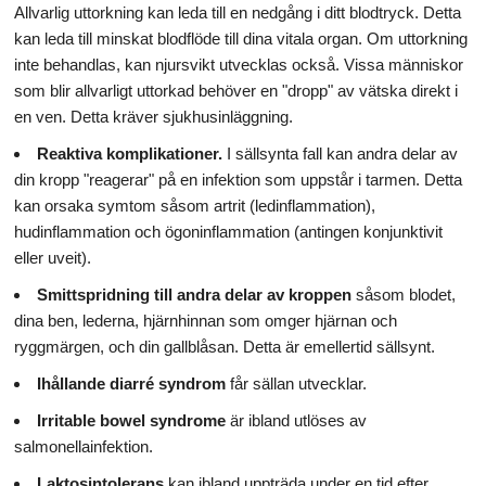
Allvarlig uttorkning kan leda till en nedgång i ditt blodtryck. Detta
kan leda till minskat blodflöde till dina vitala organ. Om uttorkning
inte behandlas, kan njursvikt utvecklas också. Vissa människor
som blir allvarligt uttorkad behöver en "dropp" av vätska direkt i
en ven. Detta kräver sjukhusinläggning.
Reaktiva komplikationer.
I sällsynta fall kan andra delar av
din kropp "reagerar" på en infektion som uppstår i tarmen. Detta
kan orsaka symtom såsom artrit (ledinflammation),
hudinflammation och ögoninflammation (antingen konjunktivit
eller uveit).
Smittspridning till andra delar av kroppen
såsom blodet,
dina ben, lederna, hjärnhinnan som omger hjärnan och
ryggmärgen, och din gallblåsan. Detta är emellertid sällsynt.
Ihållande diarré syndrom
får sällan utvecklar.
Irritable bowel syndrome
är ibland utlöses av
salmonellainfektion.
Laktosintolerans
kan ibland uppträda under en tid efter