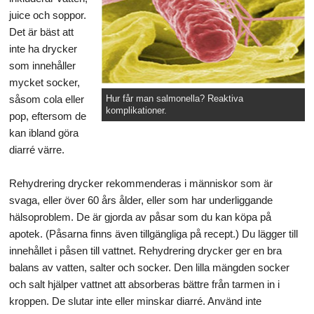
juice och soppor.
Det är bäst att
inte ha drycker
som innehåller
mycket socker,
såsom cola eller
Hur får man salmonella? Reaktiva
komplikationer.
pop, eftersom de
kan ibland göra
diarré värre.
Rehydrering drycker rekommenderas i människor som är
svaga, eller över 60 års ålder, eller som har underliggande
hälsoproblem. De är gjorda av påsar som du kan köpa på
apotek. (Påsarna finns även tillgängliga på recept.) Du lägger till
innehållet i påsen till vattnet. Rehydrering drycker ger en bra
balans av vatten, salter och socker. Den lilla mängden socker
och salt hjälper vattnet att absorberas bättre från tarmen in i
kroppen. De slutar inte eller minskar diarré. Använd inte