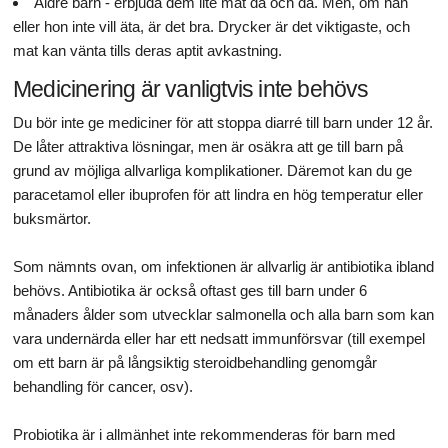
Äldre barn - erbjuda dem lite mat då och då. Men, om han
eller hon inte vill äta, är det bra. Drycker är det viktigaste, och
mat kan vänta tills deras aptit avkastning.
Medicinering är vanligtvis inte behövs
Du bör inte ge mediciner för att stoppa diarré till barn under 12 år.
De låter attraktiva lösningar, men är osäkra att ge till barn på
grund av möjliga allvarliga komplikationer. Däremot kan du ge
paracetamol eller ibuprofen för att lindra en hög temperatur eller
buksmärtor.
Som nämnts ovan, om infektionen är allvarlig är antibiotika ibland
behövs. Antibiotika är också oftast ges till barn under 6
månaders ålder som utvecklar salmonella och alla barn som kan
vara undernärda eller har ett nedsatt immunförsvar (till exempel
om ett barn är på långsiktig steroidbehandling genomgår
behandling för cancer, osv).
Probiotika är i allmänhet inte rekommenderas för barn med