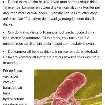
Denna extra vätska är utöver vad man normalt skulle dricka.
Till exempel kommer en vuxen dricker normalt cirka två liter per
dag, men mer i varma länder. Ovanstående '200 ml efter varje
anfall av diarré "är utöver detta vanliga mängden som du vill
dricka.
Om du kräks, vänta 5-10 minuter och sedan börja dricka
igen, men långsammare. Till exempel, en klunk varje 2-3
minuter, men se till att din totala intaget som beskrivits ovan.
Du kommer att behöva dricka ännu mer om du är uttorkad.
En läkare kommer att informera om hur mycket att dricka om du
är uttorkad.
För de flesta
vuxna bör
vätskor
berusade att
hålla
hydratiserade
inkluderar vatten,