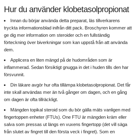
Hur du använder klobetasolpropionat
Innan du börjar använda detta preparat, läs tillverkarens
tryckta informationsblad inifrån ditt pack. Broschyren kommer att
ge dig mer information om steroider och en fullständig
förteckning över biverkningar som kan uppstå från att använda
dem.
Applicera en liten mängd på de hudområden som är
inflammerad. Sedan försiktigt gnugga in det i huden tills den har
försvunnit.
Din läkare avgör hur ofta tillämpa klobetasolpropionat. Det får
inte skall användas mer än två gånger om dagen, och en gång
om dagen är ofta tillräckligt.
Mängden topikal steroid som du bör gälla mäts vanligen med
fingertoppen enheter (FTUs). One FTU är mängden kräm eller
salva som pressas ut längs en vuxens fingertopp (det vill säga
från slutet av fingret till den första veck i fingret). Som en