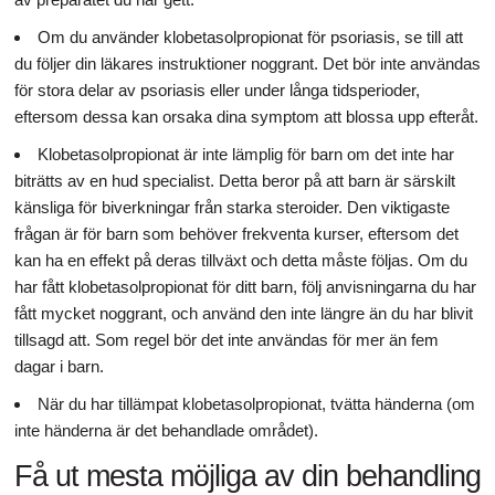
Om du använder klobetasolpropionat för psoriasis, se till att
du följer din läkares instruktioner noggrant. Det bör inte användas
för stora delar av psoriasis eller under långa tidsperioder,
eftersom dessa kan orsaka dina symptom att blossa upp efteråt.
Klobetasolpropionat är inte lämplig för barn om det inte har
biträtts av en hud specialist. Detta beror på att barn är särskilt
känsliga för biverkningar från starka steroider. Den viktigaste
frågan är för barn som behöver frekventa kurser, eftersom det
kan ha en effekt på deras tillväxt och detta måste följas. Om du
har fått klobetasolpropionat för ditt barn, följ anvisningarna du har
fått mycket noggrant, och använd den inte längre än du har blivit
tillsagd att. Som regel bör det inte användas för mer än fem
dagar i barn.
När du har tillämpat klobetasolpropionat, tvätta händerna (om
inte händerna är det behandlade området).
Få ut mesta möjliga av din behandling