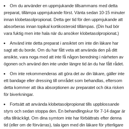
Om du använder en uppmjukande tillsammans med detta
preparat, tillämpa uppmjukande först. Vänta sedan 10-15 minuter
innan klobetasolpropionat. Detta ger tid för den uppmjukande att
absorberas innan topikal kortikosteroid tillämpas. (Din hud bör
vara fuktig men inte hala när du ansöker klobetasolpropionat.)
Använd inte detta preparat i ansiktet om inte din läkare har
sagt att du borde. Om du har fått veta att använda den på ditt
ansikte, vara noga med att inte få någon beredning i närheten av
ögonen och använd den inte under längre tid än du har fått rådet.
Om inte rekommenderas att göra det av din läkare, gäller inte
ett bandage eller dressing till området som behandlas, eftersom
detta kommer att öka absorptionen av preparatet och öka risken
för biverkningar.
Fortsätt att använda klobetasolpropionat tills uppblossande
styrs och sedan stoppa den. En behandlingskur för 7-14 dagar är
ofta tillräckligt. Om dina symtom inte har förbättrats efter denna
tid (eller om de förvärras), tala igen med din läkare för ytterligare