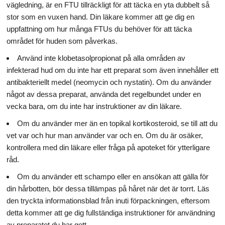
vägledning, är en FTU tillräckligt för att täcka en yta dubbelt så
stor som en vuxen hand. Din läkare kommer att ge dig en
uppfattning om hur många FTUs du behöver för att täcka
området för huden som påverkas.
Använd inte klobetasolpropionat på alla områden av
infekterad hud om du inte har ett preparat som även innehåller ett
antibakteriellt medel (neomycin och nystatin). Om du använder
något av dessa preparat, använda det regelbundet under en
vecka bara, om du inte har instruktioner av din läkare.
Om du använder mer än en topikal kortikosteroid, se till att du
vet var och hur man använder var och en. Om du är osäker,
kontrollera med din läkare eller fråga på apoteket för ytterligare
råd.
Om du använder ett schampo eller en ansökan att gälla för
din hårbotten, bör dessa tillämpas på håret när det är torrt. Läs
den tryckta informationsblad från inuti förpackningen, eftersom
detta kommer att ge dig fullständiga instruktioner för användning
av preparatet du har gett.