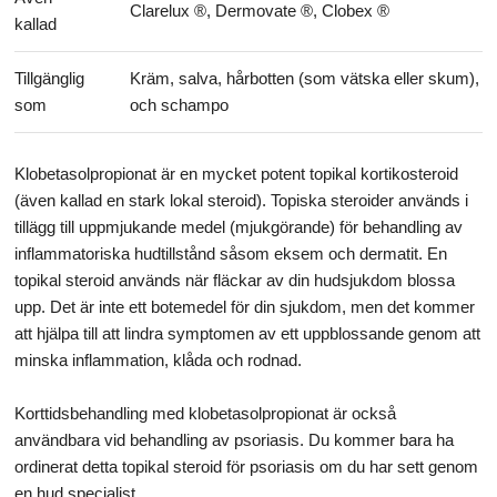
Clarelux ®, Dermovate ®, Clobex ®
kallad
Tillgänglig
Kräm, salva, hårbotten (som vätska eller skum),
som
och schampo
Klobetasolpropionat är en mycket potent topikal kortikosteroid
(även kallad en stark lokal steroid). Topiska steroider används i
tillägg till uppmjukande medel (mjukgörande) för behandling av
inflammatoriska hudtillstånd såsom eksem och dermatit. En
topikal steroid används när fläckar av din hudsjukdom blossa
upp. Det är inte ett botemedel för din sjukdom, men det kommer
att hjälpa till att lindra symptomen av ett uppblossande genom att
minska inflammation, klåda och rodnad.
Korttidsbehandling med klobetasolpropionat är också
användbara vid behandling av psoriasis. Du kommer bara ha
ordinerat detta topikal steroid för psoriasis om du har sett genom
en hud specialist.