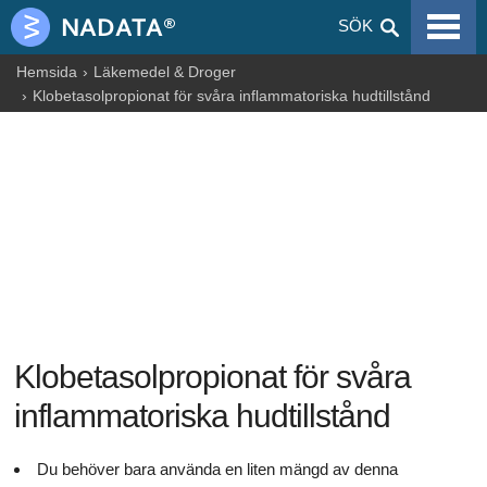
VIRALA SJUKDOMAR
SÖK
ALLERGIER
Hemsida
Läkemedel & Droger
Klobetasolpropionat för svåra inflammatoriska hudtillstånd
GRAVIDITET
NUTRITION
BLOGGAR
ARTIKLAR
LÄKEMEDEL & DROGER
HÄLSOINFORMATION
Klobetasolpropionat för svåra
inflammatoriska hudtillstånd
Du behöver bara använda en liten mängd av denna