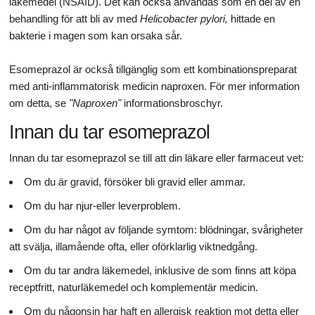
läkemedel (NSAID). Det kan också användas som en del av en
behandling för att bli av med
Helicobacter pylori,
hittade en
bakterie i magen som kan orsaka sår.
Esomeprazol är också tillgänglig som ett kombinationspreparat
med anti-inflammatorisk medicin naproxen. För mer information
om detta, se
"Naproxen"
informationsbroschyr.
Innan du tar esomeprazol
Innan du tar esomeprazol se till att din läkare eller farmaceut vet:
Om du är gravid, försöker bli gravid eller ammar.
Om du har njur-eller leverproblem.
Om du har något av följande symtom: blödningar, svårigheter
att svälja, illamående ofta, eller oförklarlig viktnedgång.
Om du tar andra läkemedel, inklusive de som finns att köpa
receptfritt, naturläkemedel och komplementär medicin.
Om du någonsin har haft en allergisk reaktion mot detta eller