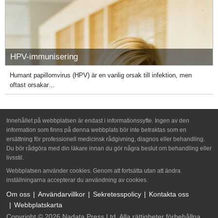
HPV-immunisering
Humant papillomvirus (HPV) är en vanlig orsak till infektion, men
oftast orsakar…
Innehållet på webbplatsen är endast i informationssyfte. Ingen av den
information som finns på denna webbplats bör inte betraktas som en
ersättning för professionell medicinsk rådgivning, diagnos eller behandling.
Du bör rådgöra med din läkare innan du gör några beslut om behandling eller
livsstil.
Webbplatsen använder cookies. Genom att fortsätta utan att ändra
inställningarna accepterar du användning av cookies.
Om oss
Användarvillkor
Sekretesspolicy
Kontakta oss
Webbplatskarta
Copyright © 2026 Nadata Press Ltd. Alla rättigheter förbehållna