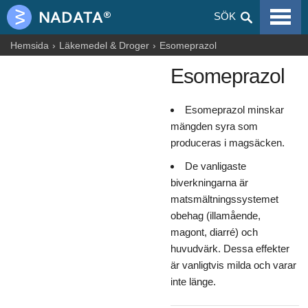
VIRALA SJUKDOMAR
SÖK
ALLERGIER
Hemsida
Läkemedel & Droger
Esomeprazol
Esomeprazol
GRAVIDITET
NUTRITION
Esomeprazol minskar
mängden syra som
BLOGGAR
produceras i magsäcken.
ARTIKLAR
De vanligaste
biverkningarna är
LÄKEMEDEL & DROGER
matsmältningssystemet
obehag (illamående,
HÄLSOINFORMATION
magont, diarré) och
huvudvärk. Dessa effekter
är vanligtvis milda och varar
inte länge.