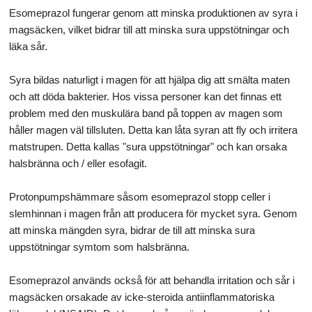
Esomeprazol fungerar genom att minska produktionen av syra i
magsäcken, vilket bidrar till att minska sura uppstötningar och
läka sår.
Syra bildas naturligt i magen för att hjälpa dig att smälta maten
och att döda bakterier. Hos vissa personer kan det finnas ett
problem med den muskulära band på toppen av magen som
håller magen väl tillsluten. Detta kan låta syran att fly och irritera
matstrupen. Detta kallas "sura uppstötningar" och kan orsaka
halsbränna och / eller esofagit.
Protonpumpshämmare såsom esomeprazol stopp celler i
slemhinnan i magen från att producera för mycket syra. Genom
att minska mängden syra, bidrar de till att minska sura
uppstötningar symtom som halsbränna.
Esomeprazol används också för att behandla irritation och sår i
magsäcken orsakade av icke-steroida antiinflammatoriska