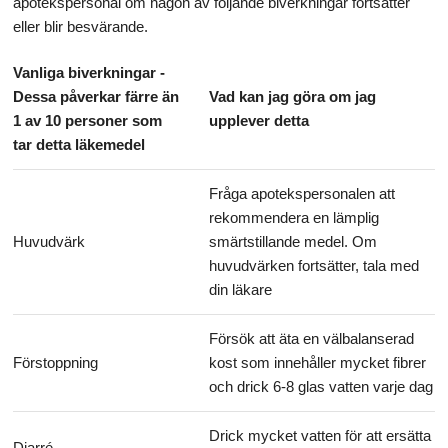
apotekspersonal om någon av följande biverkningar fortsätter
eller blir besvärande.
Vanliga biverkningar -
Dessa påverkar färre än
Vad kan jag göra om jag
1 av 10 personer som
upplever detta
tar detta läkemedel
Fråga apotekspersonalen att
rekommendera en lämplig
Huvudvärk
smärtstillande medel. Om
huvudvärken fortsätter, tala med
din läkare
Försök att äta en välbalanserad
Förstoppning
kost som innehåller mycket fibrer
och drick 6-8 glas vatten varje dag
Drick mycket vatten för att ersätta
Diarré