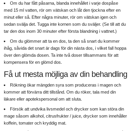
Om du har fått påsarna, blanda innehållet i varje dospåse
med 15 ml vatten, rör om vätskan och låt den tjockna efter en
minut eller så. Efter några minuter, rör om vätskan igen och
sedan svälja det. Tugga inte kornen som du sväljer. (Se till att du
tar den dos inom 30 minuter efter första blandning i vattnet.)
Om du glömmer att ta en dos, ta den så snart du kommer
ihåg, såvida det snart är dags för din nästa dos, i vilket fall hoppa
över den glömda dosen. Ta inte två doser tillsammans för att
kompensera för en glömd dos.
Få ut mesta möjliga av din behandling
Rökning ökar mängden syra som produceras i magen och
kommer att förvärra ditt tillstånd. Om du röker, tala med din
läkare eller apotekspersonal om att sluta.
Försök att undvika livsmedel och drycker som kan störa din
mage såsom alkohol, citrusfrukter / juice, drycker som innehåller
koffein, tomater och kryddig mat.