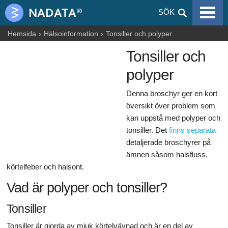
VIRALA SJUKDOMAR
SÖK
ALLERGIER
Hemsida
Hälsoinformation
Tonsiller och polyper
Tonsiller och
GRAVIDITET
polyper
NUTRITION
Denna broschyr ger en kort
BLOGGAR
översikt över problem som
kan uppstå med polyper och
ARTIKLAR
tonsiller. Det
finns separata
LÄKEMEDEL & DROGER
detaljerade broschyrer på
ämnen såsom halsfluss,
HÄLSOINFORMATION
körtelfeber och halsont.
Vad är polyper och tonsiller?
Tonsiller
Tonsiller är gjorda av mjuk körtelvävnad och är en del av