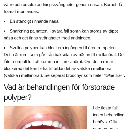
värre och orsaka andningssvårigheter genom näsan. Barnet då
främst mun andas.
En ständigt rinnande näsa.
Snarkning på natten. I svåra fall sömn kan störas av täppt
näsa och det finns svårigheter med andningen.
Svullna polyper kan blockera ingången till örontrumpeten.
Detta är röret som går från baksidan av näsan till mellanörat. Det
låter normalt luft att komma in i mellanörat. Om detta rör är
blockerad det kan bidra till bildandet av vätska i mellanörat
(vätska i mellanörat). Se separat broschyr som heter
"Glue Ear '.
Vad är behandlingen för förstorade
polyper?
I de flesta fall
ingen behandling
behövs. Ofta
symtomen är