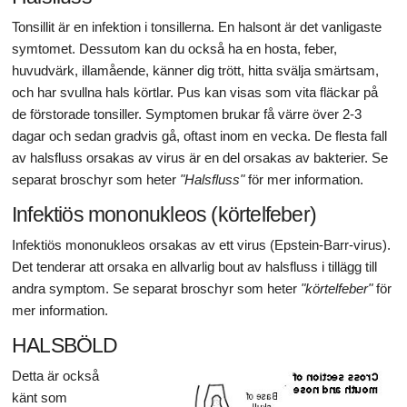
Tonsillit är en infektion i tonsillerna. En halsont är det vanligaste
symtomet. Dessutom kan du också ha en hosta, feber,
huvudvärk, illamående, känner dig trött, hitta svälja smärtsam,
och har svullna hals körtlar. Pus kan visas som vita fläckar på
de förstorade tonsiller. Symptomen brukar få värre över 2-3
dagar och sedan gradvis gå, oftast inom en vecka. De flesta fall
av halsfluss orsakas av virus är en del orsakas av bakterier. Se
separat broschyr som heter
"Halsfluss"
för mer information.
Infektiös mononukleos (körtelfeber)
Infektiös mononukleos orsakas av ett virus (Epstein-Barr-virus).
Det tenderar att orsaka en allvarlig bout av halsfluss i tillägg till
andra symptom. Se separat broschyr som heter
"körtelfeber"
för
mer information.
HALSBÖLD
Detta är också
känt som