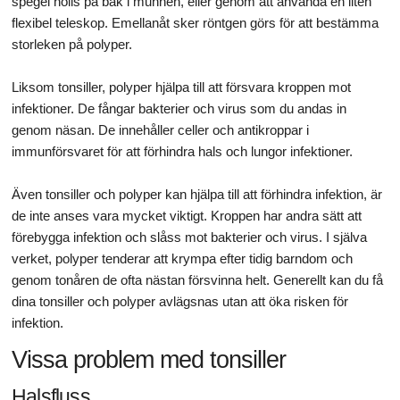
spegel hölls på bak i munnen, eller genom att använda en liten
flexibel teleskop. Emellanåt sker röntgen görs för att bestämma
storleken på polyper.
Liksom tonsiller, polyper hjälpa till att försvara kroppen mot
infektioner. De fångar bakterier och virus som du andas in
genom näsan. De innehåller celler och antikroppar i
immunförsvaret för att förhindra hals och lungor infektioner.
Även tonsiller och polyper kan hjälpa till att förhindra infektion, är
de inte anses vara mycket viktigt. Kroppen har andra sätt att
förebygga infektion och slåss mot bakterier och virus. I själva
verket, polyper tenderar att krympa efter tidig barndom och
genom tonåren de ofta nästan försvinna helt. Generellt kan du få
dina tonsiller och polyper avlägsnas utan att öka risken för
infektion.
Vissa problem med tonsiller
Halsfluss