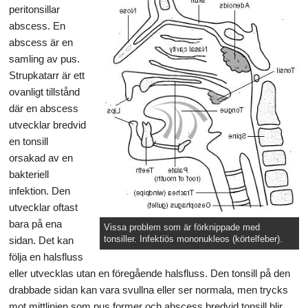
peritonsillar
abscess. En
abscess är en
samling av pus.
Strupkatarr är ett
ovanligt tillstånd
där en abscess
utvecklar bredvid
en tonsill
orsakad av en
bakteriell
infektion. Den
utvecklar oftast
bara på ena
Vissa problem som är förknippade med
tonsiller. Infektiös mononukleos (körtelfeber).
sidan. Det kan
följa en halsfluss
eller utvecklas utan en föregående halsfluss. Den tonsill på den
drabbade sidan kan vara svullna eller ser normala, men trycks
mot mittlinjen som pus former och abscess bredvid tonsill blir