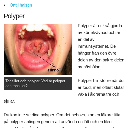
Ont i halsen
Polyper
Polyper är också gjorda
av körtelvävnad och är
en del av
immunsystemet. De
hänger från den övre
delen av den bakre delen
av näshålan.
Polyper blir större när du
Tonsiller och polyper. Vad är polyper
och tonsiller?
är född, men oftast slutar
växa i åldrarna tre och
sju år.
Du kan inte se dina polyper. Om det behövs, kan en läkare titta
på polyper antingen genom att använda en lätt och en liten