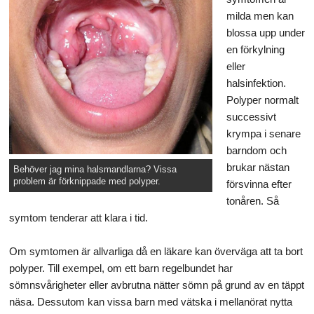
milda men kan
blossa upp under
en förkylning
eller
halsinfektion.
Polyper normalt
successivt
krympa i senare
barndom och
brukar nästan
Behöver jag mina halsmandlarna? Vissa
problem är förknippade med polyper.
försvinna efter
tonåren. Så
symtom tenderar att klara i tid.
Om symtomen är allvarliga då en läkare kan överväga att ta bort
polyper. Till exempel, om ett barn regelbundet har
sömnsvårigheter eller avbrutna nätter sömn på grund av en täppt
näsa. Dessutom kan vissa barn med vätska i mellanörat nytta