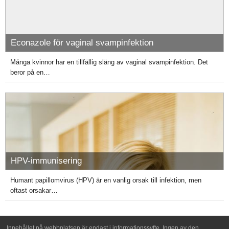
Econazole för vaginal svampinfektion
Många kvinnor har en tillfällig släng av vaginal svampinfektion. Det
beror på en…
HPV-immunisering
Humant papillomvirus (HPV) är en vanlig orsak till infektion, men
oftast orsakar…
Innehållet på webbplatsen är endast i informationssyfte. Ingen av den