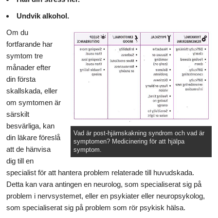
Undvik alkohol.
Om du
fortfarande har
symtom tre
månader efter
din första
skallskada, eller
om symtomen är
särskilt
besvärliga, kan
Vad är post-hjärnskakning syndrom och vad är
din läkare föreslå
symptomen? Medicinering för att hjälpa
att de hänvisa
symptom.
dig till en
specialist för att hantera problem relaterade till huvudskada.
Detta kan vara antingen en neurolog, som specialiserat sig på
problem i nervsystemet, eller en psykiater eller neuropsykolog,
som specialiserat sig på problem som rör psykisk hälsa.