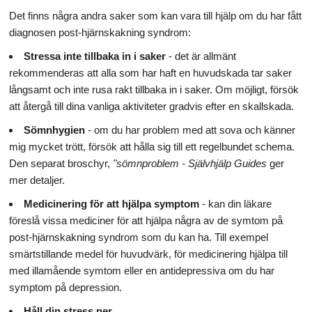
Det finns några andra saker som kan vara till hjälp om du har fått
diagnosen post-hjärnskakning syndrom:
Stressa inte tillbaka in i saker
- det är allmänt
rekommenderas att alla som har haft en huvudskada tar saker
långsamt och inte rusa rakt tillbaka in i saker. Om möjligt, försök
att återgå till dina vanliga aktiviteter gradvis efter en skallskada.
Sömnhygien
- om du har problem med att sova och känner
mig mycket trött, försök att hålla sig till ett regelbundet schema.
Den separat broschyr,
"sömnproblem - Självhjälp Guides
ger
mer detaljer.
Medicinering för att hjälpa symptom
- kan din läkare
föreslå vissa mediciner för att hjälpa några av de symtom på
post-hjärnskakning syndrom som du kan ha. Till exempel
smärtstillande medel för huvudvärk, för medicinering hjälpa till
med illamående symtom eller en antidepressiva om du har
symptom på depression.
Håll din stress ner.