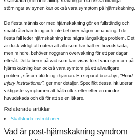
skallskada (men inte alltid). Kräkningar och vissa tillfälliga
störningar av synen kan också vara symptom på hjärnskakning.
De flesta människor med hjärnskakning gör en fullständig och
snabb återhämtning och inte behöver någon behandling. I de
flesta fall leder hjärnskakning inte några långsiktiga problem. Det
är dock viktigt att notera att alla som har haft en huvudskada,
men mindre, behöver noggrann övervakning för ett par dagar
efteråt. Detta beror på vad som kan visas först vara symtom på
hjärnskakning kan också vara symtom på ett allvarligare
problem, såsom blödning i hjärnan. En separat broschyr,
"Head
Injury Instruktioner",
ger mer detaljer. Specifikt dessa inkluderar
viktigaste symptomen att hålla utkik efter efter en mindre
huvudskada och då för att se en läkare.
Relaterade artiklar
Skallskada instruktioner
Vad är post-hjärnskakning syndrom