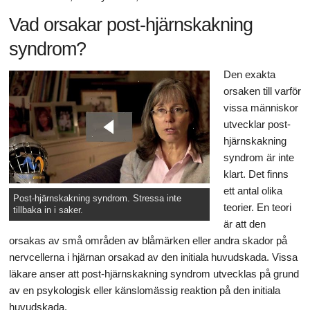
Vad orsakar post-hjärnskakning
syndrom?
Den exakta
orsaken till varför
vissa människor
utvecklar post-
hjärnskakning
syndrom är inte
klart. Det finns
ett antal olika
Post-hjärnskakning syndrom. Stressa inte
teorier. En teori
tillbaka in i saker.
är att den
orsakas av små områden av blåmärken eller andra skador på
nervcellerna i hjärnan orsakad av den initiala huvudskada. Vissa
läkare anser att post-hjärnskakning syndrom utvecklas på grund
av en psykologisk eller känslomässig reaktion på den initiala
huvudskada.