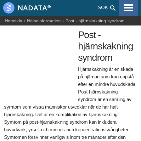
VIRALA SJUKDOMAR
SÖK
ALLERGIER
Hemsida
Hälsoinformation
Post - hjärnskakning syndrom
Post -
GRAVIDITET
hjärnskakning
NUTRITION
syndrom
BLOGGAR
Hjärnskakning är en skada
ARTIKLAR
på hjärnan som kan uppstå
efter en mindre huvudskada.
LÄKEMEDEL & DROGER
Post-hjärnskakning
syndrom är en samling av
HÄLSOINFORMATION
symtom som vissa människor utvecklar när de har haft
hjärnskakning. Det är en komplikation av hjärnskakning.
Symtom på post-hjärnskakning syndrom kan inkludera
huvudvärk, yrsel, och minnes-och koncentrationssvårigheter.
Symtomen försvinner vanligtvis inom tre månader efter den