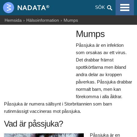
VIRALA SJUKDOMAR
SÖK
ALLERGIER
Hemsida
Hälsoinformation
Mumps
Mumps
GRAVIDITET
Påssjuka är en infektion
NUTRITION
som orsakas av ett virus.
BLOGGAR
Det drabbar främst
spottkörtlarna men ibland
ARTIKLAR
andra delar av kroppen
påverkas. Påssjuka drabbar
LÄKEMEDEL & DROGER
normalt barn, men kan
förekomma i alla åldrar.
HÄLSOINFORMATION
Påssjuka är numera sällsynt i Storbritannien som barn
rutinmässigt vaccineras mot påssjuka.
Vad är påssjuka?
Påssjuka är en