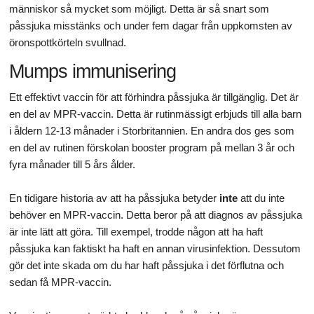
människor så mycket som möjligt. Detta är så snart som
påssjuka misstänks och under fem dagar från uppkomsten av
öronspottkörteln svullnad.
Mumps immunisering
Ett effektivt vaccin för att förhindra påssjuka är tillgänglig. Det är
en del av MPR-vaccin. Detta är rutinmässigt erbjuds till alla barn
i åldern 12-13 månader i Storbritannien. En andra dos ges som
en del av rutinen förskolan booster program på mellan 3 år och
fyra månader till 5 års ålder.
En tidigare historia av att ha påssjuka betyder
inte
att du inte
behöver en MPR-vaccin. Detta beror på att diagnos av påssjuka
är inte lätt att göra. Till exempel, trodde någon att ha haft
påssjuka kan faktiskt ha haft en annan virusinfektion. Dessutom
gör det inte skada om du har haft påssjuka i det förflutna och
sedan få MPR-vaccin.