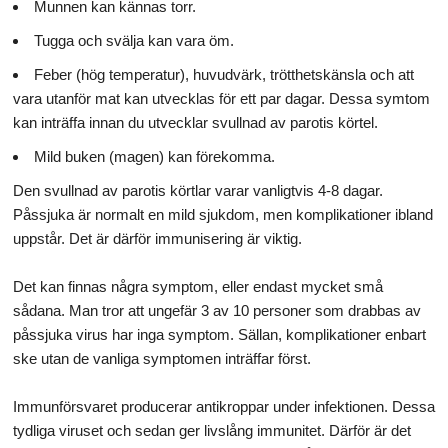
Munnen kan kännas torr.
Tugga och svälja kan vara öm.
Feber (hög temperatur), huvudvärk, trötthetskänsla och att
vara utanför mat kan utvecklas för ett par dagar. Dessa symtom
kan inträffa innan du utvecklar svullnad av parotis körtel.
Mild buken (magen) kan förekomma.
Den svullnad av parotis körtlar varar vanligtvis 4-8 dagar.
Påssjuka är normalt en mild sjukdom, men komplikationer ibland
uppstår. Det är därför immunisering är viktig.
Det kan finnas några symptom, eller endast mycket små
sådana. Man tror att ungefär 3 av 10 personer som drabbas av
påssjuka virus har inga symptom. Sällan, komplikationer enbart
ske utan de vanliga symptomen inträffar först.
Immunförsvaret producerar antikroppar under infektionen. Dessa
tydliga viruset och sedan ger livslång immunitet. Därför är det