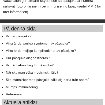
Vaccination ger utmärkt skydd, och så påssjuka är numera
sällsynt i Storbritannien. (Se immunisering bipacksedel MMR för
mer information).
På denna sida
Vad är påssjuka?
Vilka är de vanliga symtomen av påssjuka?
Vilka är de möjliga komplikationer av påssjuka?
Hur påssjuka diagnostiseras?
Vad är behandling för påssjuka?
När ska man söka medicinsk hjälp?
Ska människor med påssjuka hålla sig borta från andra?
Mumps immunisering
Referenser
Aktuella artiklar