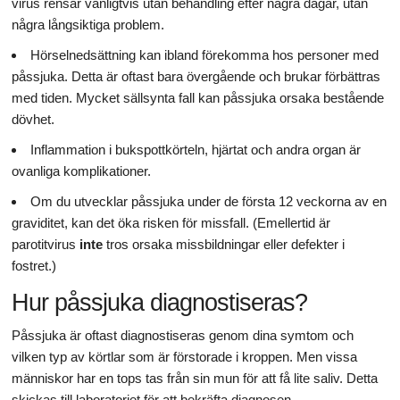
virus rensar vanligtvis utan behandling efter några dagar, utan
några långsiktiga problem.
Hörselnedsättning kan ibland förekomma hos personer med
påssjuka. Detta är oftast bara övergående och brukar förbättras
med tiden. Mycket sällsynta fall kan påssjuka orsaka bestående
dövhet.
Inflammation i bukspottkörteln, hjärtat och andra organ är
ovanliga komplikationer.
Om du utvecklar påssjuka under de första 12 veckorna av en
graviditet, kan det öka risken för missfall. (Emellertid är
parotitvirus
inte
tros orsaka missbildningar eller defekter i
fostret.)
Hur påssjuka diagnostiseras?
Påssjuka är oftast diagnostiseras genom dina symtom och
vilken typ av körtlar som är förstorade i kroppen. Men vissa
människor har en tops tas från sin mun för att få lite saliv. Detta
skickas till laboratoriet för att bekräfta diagnosen.