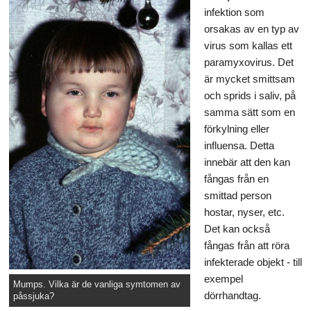
infektion som
orsakas av en typ av
virus som kallas ett
paramyxovirus. Det
är mycket smittsam
och sprids i saliv, på
samma sätt som en
förkylning eller
influensa. Detta
innebär att den kan
fångas från en
smittad person
hostar, nyser, etc.
Det kan också
fångas från att röra
infekterade objekt - till
exempel
Mumps. Vilka är de vanliga symtomen av
dörrhandtag.
påssjuka?