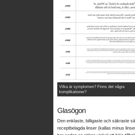
Vilka är symptomen? Finns det några
komplikationer?
Glasögon
Den enklaste, billigaste och säkraste s
receptbelagda linser (kallas minus linser