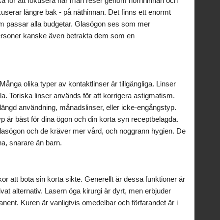
lbaka för att fokusera när man reser genom hornhinnan och
okuserar längre bak - på näthinnan. Det finns ett enormt
m passar alla budgetar. Glasögon ses som mer
personer kanske även betrakta dem som en
ga olika typer av kontaktlinser är tillgängliga. Linser
a. Toriska linser används för att korrigera astigmatism.
rlängd användning, månadslinser, eller icke-engångstyp.
 är bäst för dina ögon och din korta syn receptbelagda.
n glasögon och de kräver mer vård, och noggrann hygien. De
na, snarare än barn.
kor att bota sin korta sikte. Generellt är dessa funktioner är
ivat alternativ. Lasern öga kirurgi är dyrt, men erbjuder
anent. Kuren är vanligtvis omedelbar och förfarandet är i