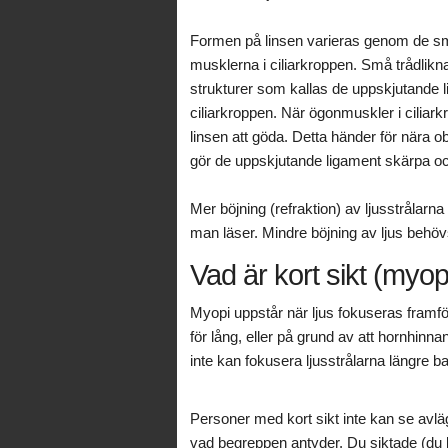
Formen på linsen varieras genom de s
musklerna i ciliarkroppen. Små trådlik
strukturer som kallas de uppskjutande lig
ciliarkroppen. När ögonmuskler i ciliar
linsen att göda. Detta händer för nära obj
gör de uppskjutande ligament skärpa och
Mer böjning (refraktion) av ljusstrålarn
man läser. Mindre böjning av ljus behövs
Vad är kort sikt (myop
Myopi uppstår när ljus fokuseras framfö
för lång, eller på grund av att hornhinnan 
inte kan fokusera ljusstrålarna längre b
Personer med kort sikt inte kan se avlä
vad begreppen antyder. Du siktade (du ka