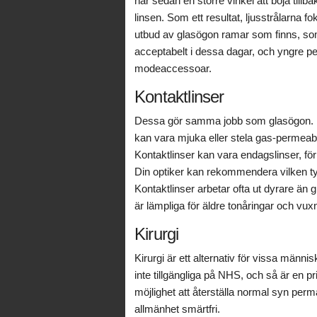
har sedan en större vinkel att böja til
linsen. Som ett resultat, ljusstrålarna f
utbud av glasögon ramar som finns, so
acceptabelt i dessa dagar, och yngre 
modeaccessoar.
Kontaktlinser
Dessa gör samma jobb som glasögon. Mån
kan vara mjuka eller stela gas-permeabl
Kontaktlinser kan vara endagslinser, fö
Din optiker kan rekommendera vilken typ
Kontaktlinser arbetar ofta ut dyrare ä
är lämpliga för äldre tonåringar och vux
Kirurgi
Kirurgi är ett alternativ för vissa männis
inte tillgängliga på NHS, och så är en pr
möjlighet att återställa normal syn perm
allmänhet smärtfri.