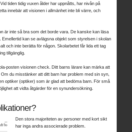
i. Vid tiden tidig vuxen ålder har uppnåtts, har nivån på
tta innebär att visionen i allmänhet inte bli värre, och
sion är inte så bra som det borde vara. De kanske kan läsa
. Emellertid kan se avlägsna objekt som styrelsen i skolan
alt och inte berätta för någon. Skolarbetet får lida ett tag
ng tillgänglig.
skola-posten visionen check. Ditt barns lärare kan märka att
n. Om du misstänker att ditt barn har problem med sin syn,
 optiker (optiker) som är glad att bedöma barn. För små
lighet att vidta åtgärder för en synundersökning.
ikationer?
Den stora majoriteten av personer med kort sikt
har inga andra associerade problem.