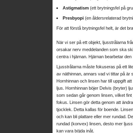
Astigmatism
(ett brytningsfel på gr
Presbyopi
(en åldersrelaterad brytni
För att förstå brytningsfel helt, är det bra
När vi ser på ett objekt, ljusstrålarna f
orsakar nerv meddelanden som ska skicka
centra i hjärnan. Hjärnan bearbetar den i
Ljusstrålarna måste fokuseras på ett li
av näthinnan, annars vad vi tittar på är 
Hornhinnan och linsen har till uppgift at
ljus. Hornhinnan böjer Delvis (bryter) lj
som sedan går genom linsen, vilket fint 
fokus. Linsen gör detta genom att ändr
tjocklek. Detta kallas för boende. Linsen
och kan bli plattare eller mer rundad. 
rundad (konvex) linsen, desto mer ljuss
kan vara böjda inåt.