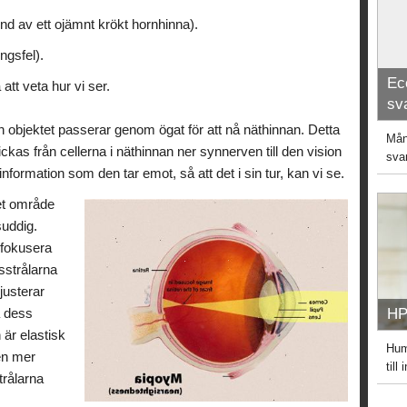
und av ett ojämnt krökt hornhinna).
ngsfel).
Ec
 att veta hur vi ser.
sv
rån objektet passerar genom ögat för att nå näthinnan. Detta
Mång
s från cellerna i näthinnan ner synnerven till den vision
sva
nformation som den tar emot, så att det i sin tur, kan vi se.
tet område
suddig.
t fokusera
usstrålarna
justerar
a dess
HP
 är elastisk
Hum
Den mer
till
trålarna