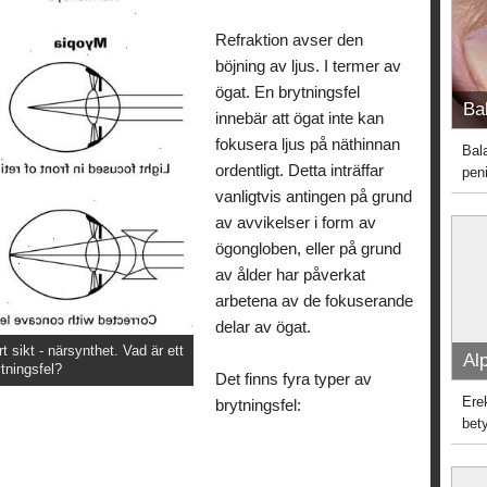
Refraktion avser den
böjning av ljus. I termer av
ögat. En brytningsfel
Bal
innebär att ögat inte kan
fokusera ljus på näthinnan
Bal
ordentligt. Detta inträffar
peni
vanligtvis antingen på grund
av avvikelser i form av
ögongloben, eller på grund
av ålder har påverkat
arbetena av de fokuserande
delar av ögat.
t sikt - närsynthet. Vad är ett
Alp
ytningsfel?
Det finns fyra typer av
Ere
brytningsfel:
bet