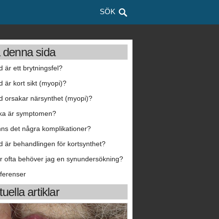
SÖK
 denna sida
d är ett brytningsfel?
d är kort sikt (myopi)?
d orsakar närsynthet (myopi)?
lka är symptomen?
nns det några komplikationer?
d är behandlingen för kortsynthet?
r ofta behöver jag en synundersökning?
ferenser
uella artiklar