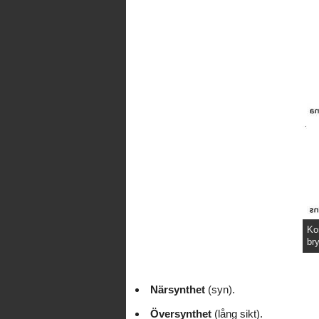
Kor
br
Närsynthet
(syn).
Översynthet
(lång sikt).