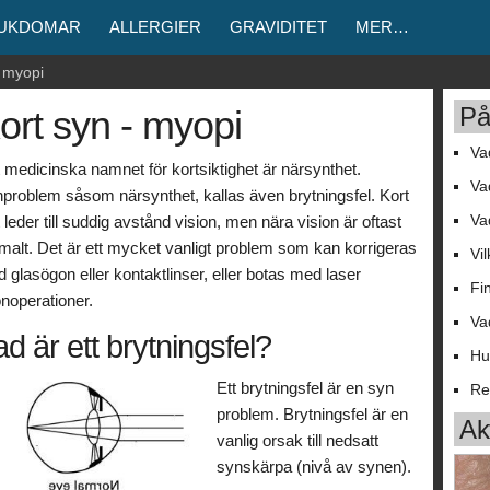
JUKDOMAR
ALLERGIER
GRAVIDITET
MER…
- myopi
På
ort syn - myopi
Va
 medicinska namnet för kortsiktighet är närsynthet.
Va
problem såsom närsynthet, kallas även brytningsfel. Kort
t leder till suddig avstånd vision, men nära vision är oftast
Va
malt. Det är ett mycket vanligt problem som kan korrigeras
Vi
 glasögon eller kontaktlinser, eller botas med laser
Fi
noperationer.
Va
d är ett brytningsfel?
Hu
Ett brytningsfel är en syn
Re
problem. Brytningsfel är en
Akt
vanlig orsak till nedsatt
synskärpa (nivå av synen).