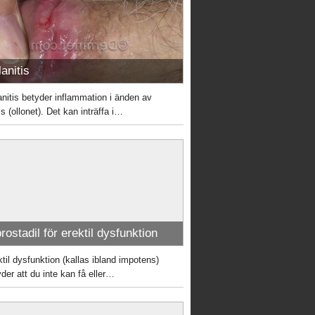
anitis
anitis betyder inflammation i änden av
s (ollonet). Det kan inträffa i…
rostadil för erektil dysfunktion
ktil dysfunktion (kallas ibland impotens)
yder att du inte kan få eller…