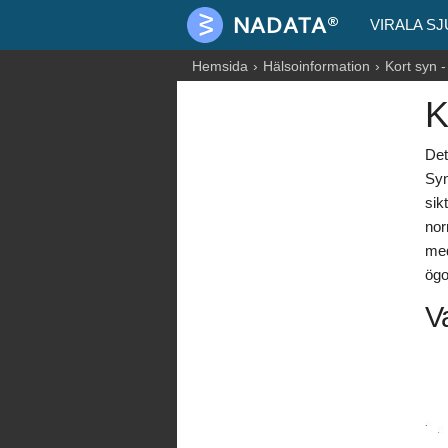
VIRALA S
Hemsida
Hälsoinformation
Kort syn 
K
Det
Syn
sik
nor
med
ögo
Va