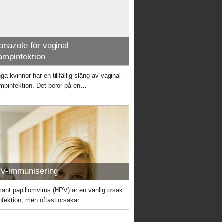
onazole för vaginal
ampinfektion
a kvinnor har en tillfällig släng av vaginal
mpinfektion. Det beror på en…
V-immunisering
ant papillomvirus (HPV) är en vanlig orsak
 infektion, men oftast orsakar…