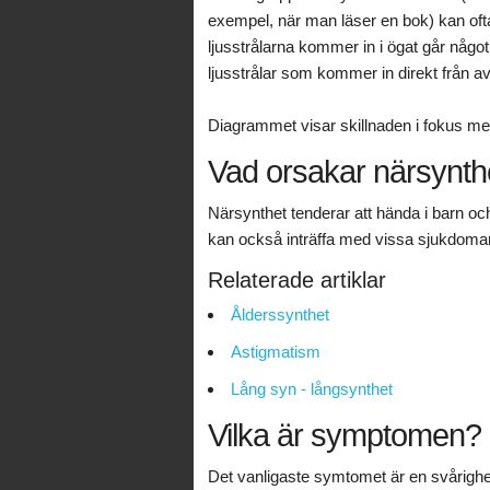
exempel, när man läser en bok) kan ofta 
ljusstrålarna kommer in i ögat går någo
ljusstrålar som kommer in direkt från a
Diagrammet visar skillnaden i fokus mel
Vad orsakar närsynth
Närsynthet tenderar att hända i barn och u
kan också inträffa med vissa sjukdomar 
Relaterade artiklar
Ålderssynthet
Astigmatism
Lång syn - långsynthet
Vilka är symptomen?
Det vanligaste symtomet är en svårighet