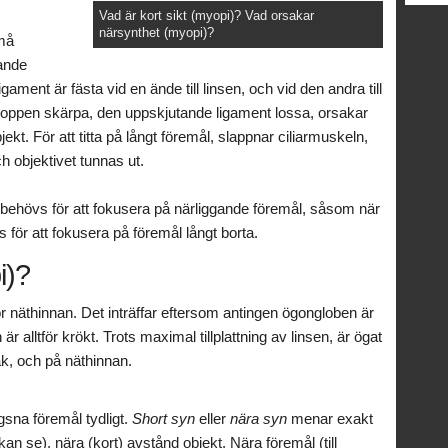
Vad är kort sikt (myopi)? Vad orsakar
närsynthet (myopi)?
må
nande
ament är fästa vid en ände till linsen, och vid den andra till
kroppen skärpa, den uppskjutande ligament lossa, orsakar
ekt. För att titta på långt föremål, slappnar ciliarmuskeln,
 objektivet tunnas ut.
a behövs för att fokusera på närliggande föremål, såsom när
 för att fokusera på föremål långt borta.
i)?
r näthinnan. Det inträffar eftersom antingen ögongloben är
är alltför krökt. Trots maximal tillplattning av linsen, är ögat
ak, och på näthinnan.
gsna föremål tydligt.
Short syn
eller
nära syn
menar exakt
n se), nära (kort) avstånd objekt. Nära föremål (till