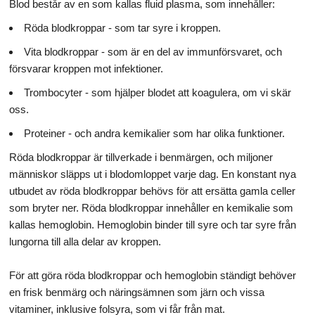
Blod består av en som kallas fluid plasma, som innehåller:
Röda blodkroppar - som tar syre i kroppen.
Vita blodkroppar - som är en del av immunförsvaret, och
försvarar kroppen mot infektioner.
Trombocyter - som hjälper blodet att koagulera, om vi skär
oss.
Proteiner - och andra kemikalier som har olika funktioner.
Röda blodkroppar är tillverkade i benmärgen, och miljoner
människor släpps ut i blodomloppet varje dag. En konstant nya
utbudet av röda blodkroppar behövs för att ersätta gamla celler
som bryter ner. Röda blodkroppar innehåller en kemikalie som
kallas hemoglobin. Hemoglobin binder till syre och tar syre från
lungorna till alla delar av kroppen.
För att göra röda blodkroppar och hemoglobin ständigt behöver
en frisk benmärg och näringsämnen som järn och vissa
vitaminer, inklusive folsyra, som vi får från mat.