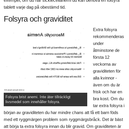
exempel, om du har sicklecellanemi du kan behöva en folsyra
tablett varje dag på obestämd tid.
Folsyra och graviditet
Extra folsyra
rekommenderas
under
åtminstone de
första 12
veckorna av
graviditeten för
alla kvinnor -
även om du är
frisk och har en
Folsyra brist anemi. Inte äter tillräckligt
bra kost. Om du
livsmedel som innehåller folsyra.
tar extra folsyra i
början av graviditeten du har mindre chans att få ett barn föds
med ett ryggmärgen problem som ryggmärgsbråck. Det är bäst
att börja ta extra folsyra innan du blir gravid. Om graviditeten är