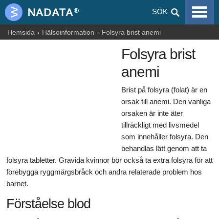
VIRALA SJUKDOMAR
SÖK
ALLERGIER
Hemsida
Hälsoinformation
Folsyra brist anemi
Folsyra brist
GRAVIDITET
anemi
NUTRITION
Brist på folsyra (folat) är en
BLOGGAR
orsak till anemi. Den vanliga
orsaken är inte äter
ARTIKLAR
tillräckligt med livsmedel
LÄKEMEDEL & DROGER
som innehåller folsyra. Den
behandlas lätt genom att ta
HÄLSOINFORMATION
folsyra tabletter. Gravida kvinnor bör också ta extra folsyra för att
förebygga ryggmärgsbråck och andra relaterade problem hos
barnet.
Förståelse blod