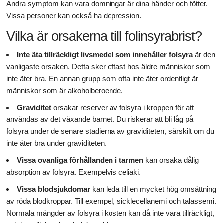
Andra symptom kan vara domningar är dina händer och fötter.
Vissa personer kan också ha depression.
Vilka är orsakerna till folinsyrabrist?
Inte äta tillräckligt livsmedel som innehåller folsyra
är den
vanligaste orsaken. Detta sker oftast hos äldre människor som
inte äter bra. En annan grupp som ofta inte äter ordentligt är
människor som är alkoholberoende.
Graviditet
orsakar reserver av folsyra i kroppen för att
användas av det växande barnet. Du riskerar att bli låg på
folsyra under de senare stadierna av graviditeten, särskilt om du
inte äter bra under graviditeten.
Vissa ovanliga förhållanden i tarmen
kan orsaka dålig
absorption av folsyra. Exempelvis celiaki.
Vissa blodsjukdomar
kan leda till en mycket hög omsättning
av röda blodkroppar. Till exempel, sicklecellanemi och talassemi.
Normala mängder av folsyra i kosten kan då inte vara tillräckligt,