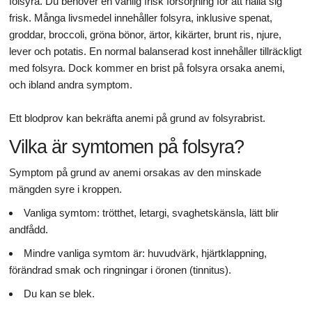
folsyra. Du behöver en vanlig frisk försörjning för att hålla sig
frisk. Många livsmedel innehåller folsyra, inklusive spenat,
groddar, broccoli, gröna bönor, ärtor, kikärter, brunt ris, njure,
lever och potatis. En normal balanserad kost innehåller tillräckligt
med folsyra. Dock kommer en brist på folsyra orsaka anemi,
och ibland andra symptom.
Ett blodprov kan bekräfta anemi på grund av folsyrabrist.
Vilka är symtomen på folsyra?
Symptom på grund av anemi orsakas av den minskade
mängden syre i kroppen.
Vanliga symtom: trötthet, letargi, svaghetskänsla, lätt blir
andfådd.
Mindre vanliga symtom är: huvudvärk, hjärtklappning,
förändrad smak och ringningar i öronen (tinnitus).
Du kan se blek.