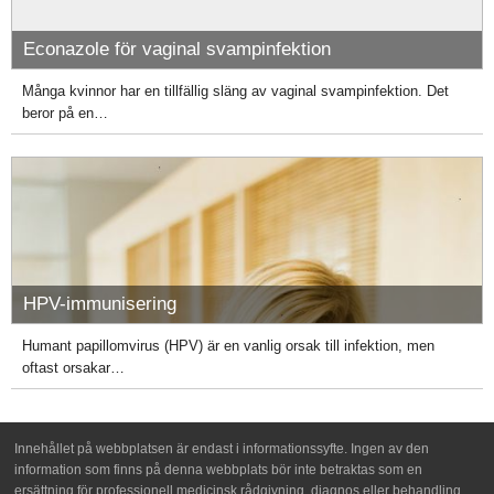
Econazole för vaginal svampinfektion
Många kvinnor har en tillfällig släng av vaginal svampinfektion. Det
beror på en…
HPV-immunisering
Humant papillomvirus (HPV) är en vanlig orsak till infektion, men
oftast orsakar…
Innehållet på webbplatsen är endast i informationssyfte. Ingen av den
information som finns på denna webbplats bör inte betraktas som en
ersättning för professionell medicinsk rådgivning, diagnos eller behandling.