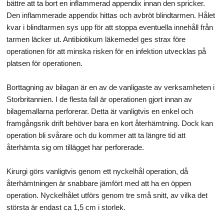
bättre att ta bort en inflammerad appendix innan den spricker.
Den inflammerade appendix hittas och avbröt blindtarmen. Hålet
kvar i blindtarmen sys upp för att stoppa eventuella innehåll från
tarmen läcker ut. Antibiotikum läkemedel ges strax före
operationen för att minska risken för en infektion utvecklas på
platsen för operationen.
Borttagning av bilagan är en av de vanligaste av verksamheten i
Storbritannien. I de flesta fall är operationen gjort innan av
bilagemallarna perforerar. Detta är vanligtvis en enkel och
framgångsrik drift behöver bara en kort återhämtning. Dock kan
operation bli svårare och du kommer att ta längre tid att
återhämta sig om tillägget har perforerade.
Kirurgi görs vanligtvis genom ett nyckelhål operation, då
återhämtningen är snabbare jämfört med att ha en öppen
operation. Nyckelhålet utförs genom tre små snitt, av vilka det
största är endast ca 1,5 cm i storlek.