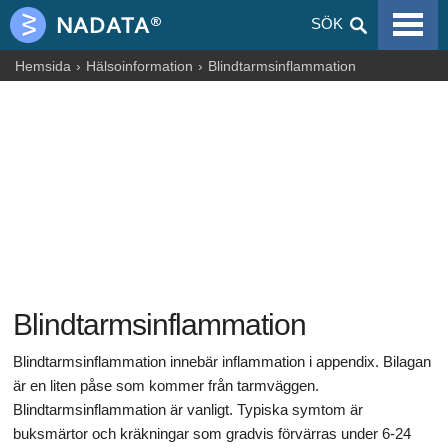
VIRALA SJUKDOMAR
SÖK
ALLERGIER
Hemsida
Hälsoinformation
Blindtarmsinflammation
GRAVIDITET
NUTRITION
BLOGGAR
ARTIKLAR
LÄKEMEDEL & DROGER
Blindtarmsinflammation
HÄLSOINFORMATION
Blindtarmsinflammation innebär inflammation i appendix. Bilagan
är en liten påse som kommer från tarmväggen.
Blindtarmsinflammation är vanligt. Typiska symtom är
buksmärtor och kräkningar som gradvis förvärras under 6-24