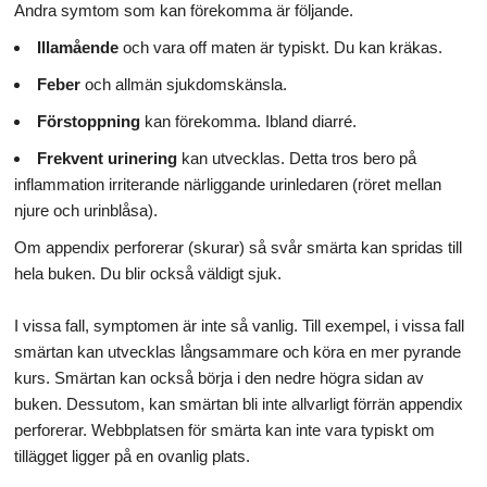
Andra symtom som kan förekomma är följande.
Illamående
och vara off maten är typiskt. Du kan kräkas.
Feber
och allmän sjukdomskänsla.
Förstoppning
kan förekomma. Ibland diarré.
Frekvent urinering
kan utvecklas. Detta tros bero på
inflammation irriterande närliggande urinledaren (röret mellan
njure och urinblåsa).
Om appendix perforerar (skurar) så svår smärta kan spridas till
hela buken. Du blir också väldigt sjuk.
I vissa fall, symptomen är inte så vanlig. Till exempel, i vissa fall
smärtan kan utvecklas långsammare och köra en mer pyrande
kurs. Smärtan kan också börja i den nedre högra sidan av
buken. Dessutom, kan smärtan bli inte allvarligt förrän appendix
perforerar. Webbplatsen för smärta kan inte vara typiskt om
tillägget ligger på en ovanlig plats.