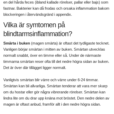
en del hårda feces (ibland kallade rörelser, pallar eller bajs) som
fastnar. Bakterier kan då frodas och orsaka inflammation bakom
blockeringen i återvändsgränd i appendix.
Vilka är symtomen på
blindtarmsinflammation?
Smärta i buken
(magen smärta) är oftast det tydligaste tecknet.
Vanligen börjar smärtan i mitten av buken. Smärtan utvecklas
normalt snabbt, över en timme eller så. Under de närmaste
timmarna smärtan reser ofta till det nedre högra sidan av buken.
Det är över där tillägget ligger normalt.
Vanligtvis smärtan blir värre och värre under 6-24 timmar.
Smärtan kan bli allvarliga. Smärtan tenderar att vara mer skarp
om du hostar eller gör några vibrerande rörelser. Smärtan kan
lindra lite om du drar upp knäna mot bröstet. Den nedre delen av
magen är oftast anbud, framför allt i den nedre högra sidan.