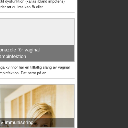
ktil dysfunktion (kallas ibland impotens)
yder att du inte kan få eller…
onazole för vaginal
ampinfektion
a kvinnor har en tillfällig släng av vaginal
mpinfektion. Det beror på en…
V-immunisering