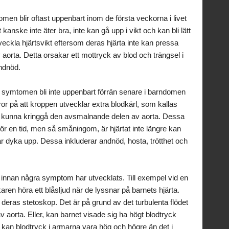
en blir oftast uppenbart inom de första veckorna i livet
anske inte äter bra, inte kan gå upp i vikt och kan bli lätt
veckla hjärtsvikt eftersom deras hjärta inte kan pressa
orta. Detta orsakar ett mottryck av blod och trängsel i
andnöd.
n symtomen bli inte uppenbart förrän senare i barndomen
or på att kroppen utvecklar extra blodkärl, som kallas
d är kunna kringgå den avsmalnande delen av aorta. Dessa
 för en tid, men så småningom, är hjärtat inte längre kan
ar dyka upp. Dessa inkluderar andnöd, hosta, trötthet och
 innan några symptom har utvecklats. Till exempel vid en
äkaren höra ett blåsljud när de lyssnar på barnets hjärta.
 deras stetoskop. Det är på grund av det turbulenta flödet
aorta. Eller, kan barnet visade sig ha högt blodtryck
on kan blodtryck i armarna vara hög och högre än det i