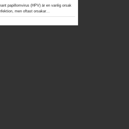
ant papillomvirus (HPV) är en vanlig orsak
 infektion, men oftast orsakar…