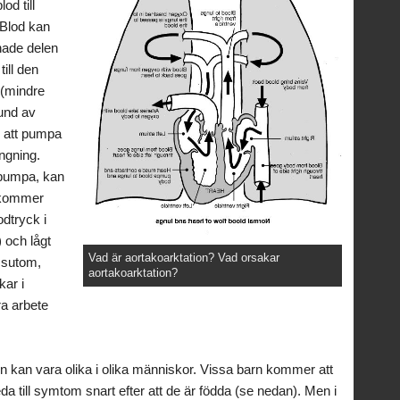
od till
 Blod kan
nade delen
till den
 (mindre
und av
r att pumpa
ngning.
t pumpa, kan
a kommer
dtryck i
 och lågt
Vad är aortakoarktation? Vad orsakar
ssutom,
aortakoarktation?
ar i
ra arbete
on kan vara olika i olika människor. Vissa barn kommer att
a till symtom snart efter att de är födda (se nedan). Men i