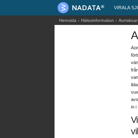
VIRALA S
Hemsida
Hälsoinformation
Aortakoar
A
Aor
för
vän
frå
van
ibl
vux
avs
in 
V
vi