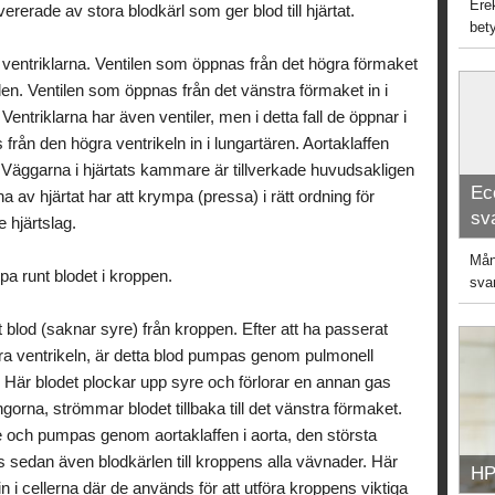
Ere
erade av stora blodkärl som ger blod till hjärtat.
bet
i ventriklarna. Ventilen som öppnas från det högra förmaket
ntilen. Ventilen som öppnas från det vänstra förmaket in i
 Ventriklarna har även ventiler, men i detta fall de öppnar i
från den högra ventrikeln in i lungartären. Aortaklaffen
 Väggarna i hjärtats kammare är tillverkade huvudsakligen
Ec
a av hjärtat har att krympa (pressa) i rätt ordning för
sv
e hjärtslag.
Mång
pa runt blodet i kroppen.
sva
t blod (saknar syre) från kroppen. Efter att ha passerat
a ventrikeln, är detta blod pumpas genom pulmonell
na. Här blodet plockar upp syre och förlorar en annan gas
orna, strömmar blodet tillbaka till det vänstra förmaket.
och pumpas genom aortaklaffen i aorta, den största
s sedan även blodkärlen till kroppens alla vävnader. Här
HP
i cellerna där de används för att utföra kroppens viktiga