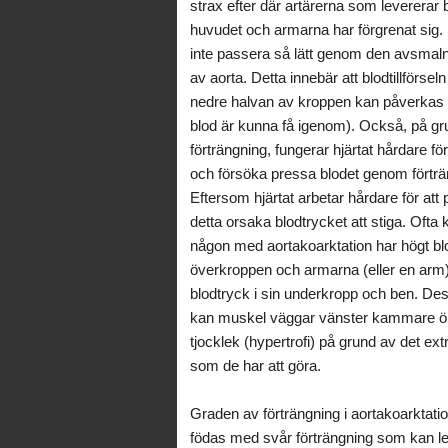
strax efter där artärerna som levererar bl
huvudet och armarna har förgrenat sig.
inte passera så lätt genom den avsmal
av aorta. Detta innebär att blodtillförseln 
nedre halvan av kroppen kan påverkas
blod är kunna få igenom). Också, på gr
förträngning, fungerar hjärtat hårdare fö
och försöka pressa blodet genom förträ
Eftersom hjärtat arbetar hårdare för at
detta orsaka blodtrycket att stiga. Oft
någon med aortakoarktation har högt blo
överkroppen och armarna (eller en arm)
blodtryck i sin underkropp och ben. De
kan muskel väggar vänster kammare ök
tjocklek (hypertrofi) på grund av det ext
som de har att göra.
Graden av förträngning i aortakoarktati
födas med svår förträngning som kan led