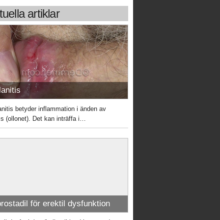
uella artiklar
anitis
anitis betyder inflammation i änden av
s (ollonet). Det kan inträffa i…
rostadil för erektil dysfunktion