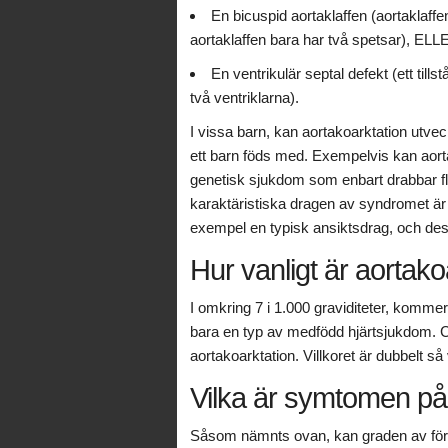
En bicuspid aortaklaffen (aortaklaffen
aortaklaffen bara har två spetsar), ELL
En ventrikulär septal defekt (ett tills
två ventriklarna).
I vissa barn, kan aortakoarktation utv
ett barn föds med. Exempelvis kan aort
genetisk sjukdom som enbart drabbar f
karaktäristiska dragen av syndromet är a
exempel en typisk ansiktsdrag, och dess
Hur vanligt är aortako
I omkring 7 i 1.000 graviditeter, komme
bara en typ av medfödd hjärtsjukdom. 
aortakoarktation. Villkoret är dubbelt s
Vilka är symtomen på
Såsom nämnts ovan, kan graden av förträ