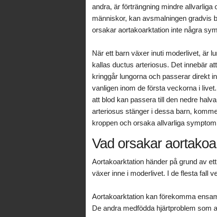
andra, är förträngning mindre allvarlig
människor, kan avsmalningen gradvis bli
orsakar aortakoarktation inte några sym
När ett barn växer inuti moderlivet, är l
kallas ductus arteriosus. Det innebär at
kringgår lungorna och passerar direkt in 
vanligen inom de första veckorna i livet
att blod kan passera till den nedre hal
arteriosus stänger i dessa barn, komme
kroppen och orsaka allvarliga symptom o
Vad orsakar aortakoa
Aortakoarktation händer på grund av e
växer inne i moderlivet. I de flesta fall 
Aortakoarktation kan förekomma ensam, 
De andra medfödda hjärtproblem som ao