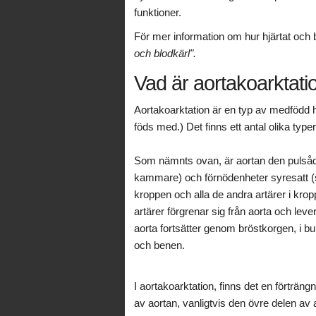
funktioner.
För mer information om hur hjärtat och
och blodkärl".
Vad är aortakoarktati
Aortakoarktation är en typ av medfödd hj
föds med.) Det finns ett antal olika type
Som nämnts ovan, är aortan den pulsåd
kammare) och förnödenheter syresatt (sy
kroppen och alla de andra artärer i kro
artärer förgrenar sig från aorta och lev
aorta fortsätter genom bröstkorgen, i bu
och benen.
I aortakoarktation, finns det en förträngn
av aortan, vanligtvis den övre delen av 