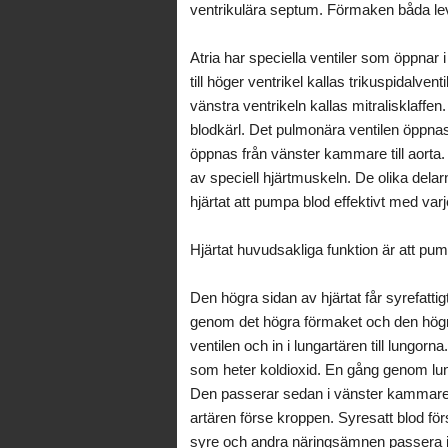
ventrikulära septum. Förmaken båda lever
Atria har speciella ventiler som öppnar 
till höger ventrikel kallas trikuspidalve
vänstra ventrikeln kallas mitralisklaffen.
blodkärl. Det pulmonära ventilen öppnas 
öppnas från vänster kammare till aorta.
av speciell hjärtmuskeln. De olika delarn
hjärtat att pumpa blod effektivt med varj
Hjärtat huvudsakliga funktion är att pum
Den högra sidan av hjärtat får syrefattig
genom det högra förmaket och den högr
ventilen och in i lungartären till lungor
som heter koldioxid. En gång genom lung
Den passerar sedan i vänster kammare 
artären förse kroppen. Syresatt blod för
syre och andra näringsämnen passera in 