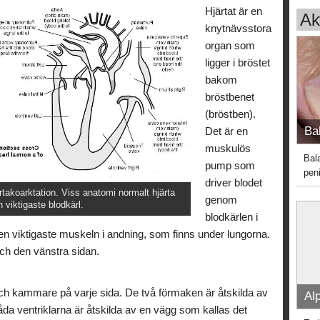
Hjärtat är en
Akt
knytnävsstora
organ som
ligger i bröstet
bakom
bröstbenet
(bröstben).
Bal
Det är en
muskulös
Bal
pump som
peni
driver blodet
rtakoarktation. Viss anatomi normalt hjärta
genom
 viktigaste blodkärl.
blodkärlen i
en viktigaste muskeln i andning, som finns under lungorna.
och den vänstra sidan.
och kammare på varje sida. De två förmaken är åtskilda av
Alp
da ventriklarna är åtskilda av en vägg som kallas det