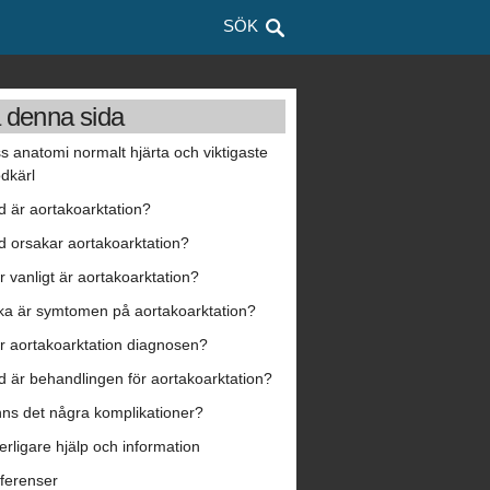
SÖK
 denna sida
ss anatomi normalt hjärta och viktigaste
odkärl
d är aortakoarktation?
d orsakar aortakoarktation?
r vanligt är aortakoarktation?
lka är symtomen på aortakoarktation?
r aortakoarktation diagnosen?
d är behandlingen för aortakoarktation?
nns det några komplikationer?
terligare hjälp och information
ferenser