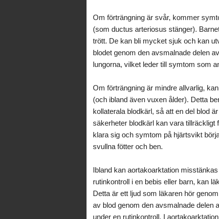
Om förträngning är svår, kommer symtom
(som ductus arteriosus stänger). Barnet k
trött. De kan bli mycket sjuk och kan ut
blodet genom den avsmalnade delen av a
lungorna, vilket leder till symtom som 
Om förträngning är mindre allvarlig, ka
(och ibland även vuxen ålder). Detta ber
kollaterala blodkärl, så att en del blo
säkerheter blodkärl kan vara tillräckligt
klara sig och symtom på hjärtsvikt börj
svullna fötter och ben.
Ibland kan aortakoarktation misstänkas
rutinkontroll i en bebis eller barn, kan l
Detta är ett ljud som läkaren hör genom
av blod genom den avsmalnade delen av 
under en rutinkontroll. I aortakoarktati