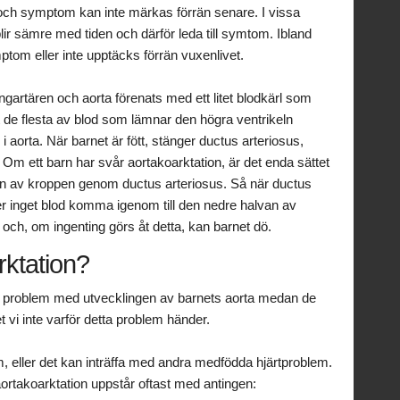
a och symptom kan inte märkas förrän senare. I vissa
r sämre med tiden och därför leda till symtom. Ibland
ptom eller inte upptäcks förrän vuxenlivet.
ungartären och aorta förenats med ett litet blodkärl som
t de flesta av blod som lämnar den högra ventrikeln
i aorta. När barnet är fött, stänger ductus arteriosus,
. Om ett barn har svår aortakoarktation, är det enda sättet
van av kroppen genom ductus arteriosus. Så när ductus
r inget blod komma igenom till den nedre halvan av
ch, om ingenting görs åt detta, kan barnet dö.
rktation?
tt problem med utvecklingen av barnets aorta medan de
vet vi inte varför detta problem händer.
eller det kan inträffa med andra medfödda hjärtproblem.
rtakoarktation uppstår oftast med antingen: