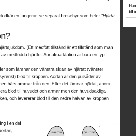
Hum
till
 blodkärlen fungerar, se separat broschyr som heter
"Hjärta
on?
ärtsjukdom. (Ett medfött tillstånd är ett tillstånd som man
r av medfödda hjärtfel. Aortakoarktation är bara en typ.
er som lämnar den vänstra sidan av hjärtat (vänster
rerikt) blod till kroppen. Aortan är den pulsåder av
ppen härstammar från den. Efter det lämnar hjärtat, andra
erera blod till huvudet och armar men den huvudsakliga
ken, och levererar blod till den nedre halvan av kroppen
ing i en del
aortan,