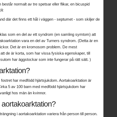
 består normalt av tre spetsar eller flikar, en bicuspid
ER
tånd där det finns ett hål i väggen - septumet - som skiljer de
ecklas som en del av ett syndrom (en samling symtom) att
akoarktation vara en del av Turners syndrom. (Detta är en
lickor. Det är en kromosom problem. De mest
tt de är korta, som har vissa fysiska egenskaper, till
utom har äggstockar som inte fungerar på rätt sätt. )
arktation?
r fostret har medfödd hjärtsjukdom. Aortakoarktation är
Cirka 5 av 100 barn med medfödd hjärtsjukdom har
å vanligt hos män än kvinnor.
 aortakoarktation?
ngning i aortakoarktation variera från person till person.