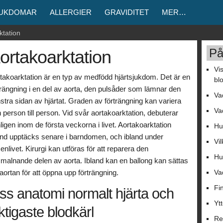
JUKDOMAR
ALLERGIER
GRAVIDITET
MER…
ktation
På
ortakoarktation
Vi
takoarktation är en typ av medfödd hjärtsjukdom. Det är en
bl
trängning i en del av aorta, den pulsåder som lämnar den
Va
stra sidan av hjärtat. Graden av förträngning kan variera
Va
n person till person. Vid svår aortakoarktation, debuterar
ligen inom de första veckorna i livet. Aortakoarktation
Hu
and upptäcks senare i barndomen, och ibland under
Vi
enlivet. Kirurgi kan utföras för att reparera den
Hu
malnande delen av aorta. Ibland kan en ballong kan sättas
i aortan för att öppna upp förträngning.
Va
Fi
iss anatomi normalt hjärta och
Yt
ktigaste blodkärl
Re